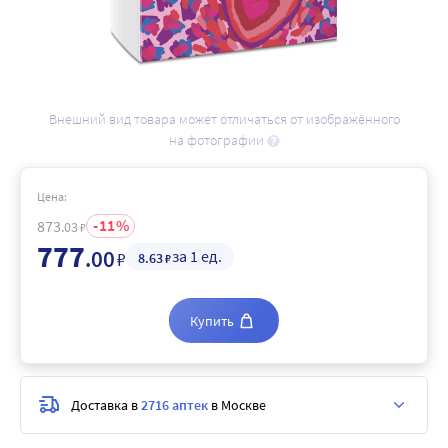
Внешний вид товара может отличаться от изображённого
на фотографии
Цена:
11
873
.03
₽
777
.00
за 1 ед.
₽
8
.63
₽
Купить
Доставка в
2716 аптек
в Москве