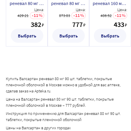
Если у Вас возникают какие-либо нежелательные 
реневал 80 мг 30
реневал 80 мг 90
реневал 160 мг
ингибиторами АПФ (например, каптоприл, эналаприл, 
шт. таблетки,
шт. таблетки,
30 шт. таблетки,
Цена:
Цена:
Цена:
реакции, проконсультируйтесь
периндоприл)
покрытые
покрытые
покрытые
11
11
11
429.21
873.03
486.52
с врачом, работником аптеки или медицинской сестрой. 
или бета-адреноблокаторами (например, метопролол, 
пленочной
пленочной
пленочной
382
777
433
К ним также относятся любые нежелательные реакции, 
бисопролол, небиволол);
₽
₽
₽
оболочкой
оболочкой
оболочкой
не указанные в листке-вкладыше. Вы также можете 
• если у Вас заболевания печени, сопровождающиеся 
Выбрать
Выбрать
Выбрать
сообщить
нарушениями функции печени;
о нежелательных реакциях напрямую (см. ниже). 
• если Вы страдаете диабетическим поражением почек 
Сообщая о нежелательных реакциях,
(диабетическая нефропатия)
Вы помогаете получить больше сведений о безопасности 
и одновременно принимаете антагонисты рецепторов 
препарата.
ангиотензина II (такие как валсартан) с ингибиторами 
АПФ (например, каптоприл, эналаприл, периндоприл).
Купить Валсартан реневал 80 мг 90 шт. таблетки, покрытые
Дети и подростки
пленочной оболочкой в Москве можно в удобной для вас аптеке,
Следует с осторожностью принимать препарат 
сделав заказ на Apteka.ru.
Валсартан Реневал детям в возрасте
Цена на Валсартан реневал 80 мг 90 шт. таблетки, покрытые
от 6 до 18 лет с нарушением функции почек, в том числе 
пленочной оболочкой в Москве – 777 рублей.
проходящим процедуру очищения крови с помощью 
Инструкция по применению для Валсартан реневал 80 мг 90 шт.
аппарата «искусственная почка» (гемодиализ), имеющим 
таблетки, покрытые пленочной оболочкой
нарушения функции печени.
Цены на Валсартан в других городах
Препарат Валсартан Реневал содержит краситель 