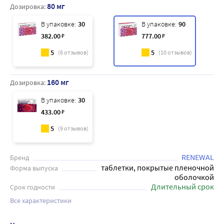
80 мг
Дозировка:
В упаковке:
30
В упаковке:
90
382
.00
₽
777
.00
₽
5
5
(
6
отзывов)
(
10
отзывов)
160 мг
Дозировка:
В упаковке:
30
433
.00
₽
5
(
9
отзывов)
RENEWAL
Бренд
таблетки, покрытые пленочной
Форма выпуска
оболочкой
Длительный срок
Срок годности
Все характеристики