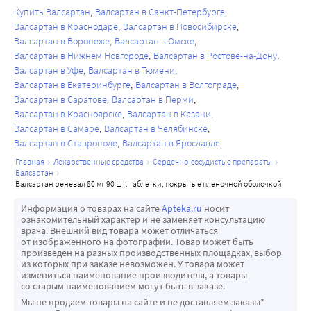
Купить Валсартан
Валсартан в Санкт-Петербурге
пунцовый [Понсо 4R] (Е124)
Валсартан в Краснодаре
Валсартан в Новосибирске
Краситель пунцовый [Понсо 4R] (Е124) может вызывать 
Валсартан в Воронеже
Валсартан в Омске
аллергические реакции.
Валсартан в Нижнем Новгороде
Валсартан в Ростове-на-Дону
Управление транспортными средствами и работа с 
Валсартан в Уфе
Валсартан в Тюмени
механизмами
Валсартан в Екатеринбурге
Валсартан в Волгограде
Поскольку на фоне терапии препаратом возможно 
Валсартан в Саратове
Валсартан в Перми
развитие таких нежелательных явлений как 
Валсартан в Красноярске
Валсартан в Казани
Валсартан в Самаре
Валсартан в Челябинске
головокружение или обморок, Вам следует соблюдать 
Валсартан в Ставрополе
Валсартан в Ярославле
осторожность при управлении транспортными 
главная
лекарственные средства
сердечно-сосудистые препараты
средствами и занятии потенциально опасными видами 
валсартан
деятельности.
валсартан реневал 80 мг 90 шт. таблетки, покрытые пленочной оболочкой
Информация о товарах на сайте
Apteka.ru
носит
ознакомительный характер и не заменяет консультацию
врача. Внешний вид товара может отличаться
от изображённого на фотографии. Товар может быть
произведен на разных производственных площадках, выбор
из которых при заказе невозможен. У товара может
измениться наименование производителя, а товары
со старым наименованием могут быть в заказе.
Мы не продаем товары на сайте и не доставляем заказы*