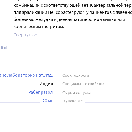
комбинации с соответствующей антибактериальной те
для эрадикации Helicobacter pylori у пациентов с язвенн
болезнью желудка и двенадцатиперстной кишки или
хроническим гастритом.
Свернуть
ывы
анс Лабораториз Пвт.Лтд.
Срок годности
Индия
Специальные свойства
Рабепразол
Форма выпуска
20 мг
В упаковке