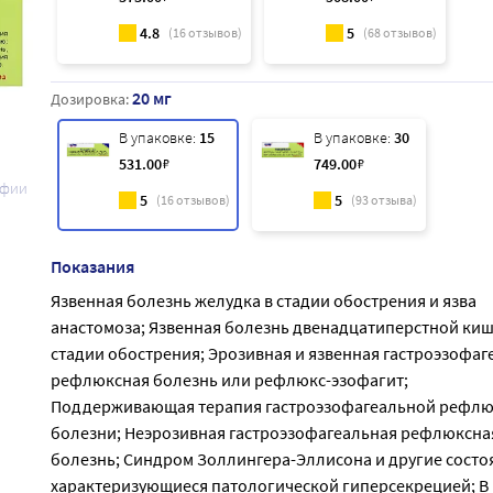
4.8
5
(
16
отзывов)
(
68
отзывов)
20 мг
Дозировка:
В упаковке:
15
В упаковке:
30
531
.00
₽
749
.00
₽
афии
5
5
(
16
отзывов)
(
93
отзыва)
Показания
Язвенная болезнь желудка в стадии обострения и язва
анастомоза; Язвенная болезнь двенадцатиперстной киш
стадии обострения; Эрозивная и язвенная гастроэзофаг
рефлюксная болезнь или рефлюкс-эзофагит;
Поддерживающая терапия гастроэзофагеальной рефл
болезни; Неэрозивная гастроэзофагеальная рефлюксна
болезнь; Синдром Золлингера-Эллисона и другие состо
характеризующиеся патологической гиперсекрецией; В