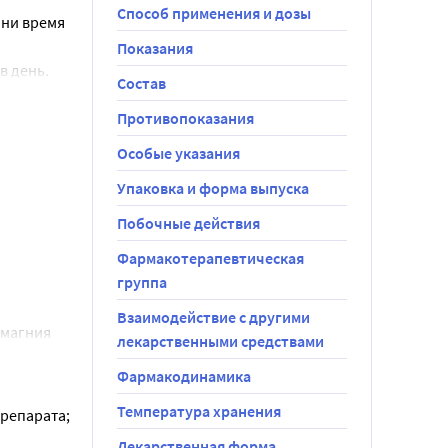
Способ применения и дозы
ни время 
Показания
 день. 
Состав
чена на 6 
Противопоказания
в день. 
Особые указания
ще на 4 
Упаковка и форма выпуска
ть внутрь 
Побочные действия
я может быть 
Фармакотерапевтическая
группа
 или по 20 
 болезнью 
Взаимодействие с другими
магния 
один раз в 
лекарственными средствами
Фармакодинамика
ле 
0 мг один 
Температура хранения
епарата; 
Лекарственная форма