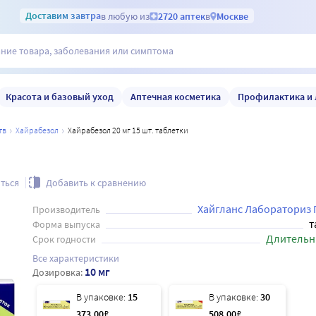
Доставим
завтра
в любую из
2720 аптек
в
Москве
Красота и базовый уход
Аптечная косметика
Профилактика и 
тв
хайрабезол
Хайрабезол 20 мг 15 шт. таблетки
ться
Добавить к сравнению
Хайгланс Лабораториз 
Производитель
т
Форма выпуска
Длительн
Срок годности
Все характеристики
10 мг
Дозировка:
В упаковке:
15
В упаковке:
30
373
.00
₽
508
.00
₽