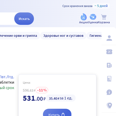
~ 5 дней
Срок хранения заказа
Искать
Акции
Уценка
Корзина
лечение орви и гриппа
Здоровье ног и суставов
Гигиена и уход
Пвт.Лтд.
аблетки
Цена:
ый срок
11
596
.63
₽
531
.00
за 1 ед.
₽
35
.40
₽
Купить