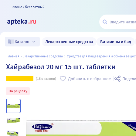
Звонок бесплатный
Лекарственные средства
Витамины и бад
Каталог
главная
лекарственные средства
средства для пищеварения и обмена вещес
Хайрабезол 20 мг 15 шт. таблетки
Добавить в избранное
Подели
(
16
отзывов)
По рецепту