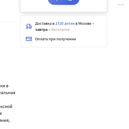
Доставка в
2720 аптек
в Москве
–
завтра
–
Бесплатно
Оплата при получении
ки в
еальная
юксной
я
яния,