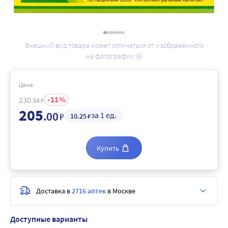
Внешний вид товара может отличаться от изображённого
на фотографии
Цена:
11
230
.34
₽
205
.00
за 1 ед.
₽
10
.25
₽
Купить
Доставка в
2716 аптек
в Москве
Доступные варианты