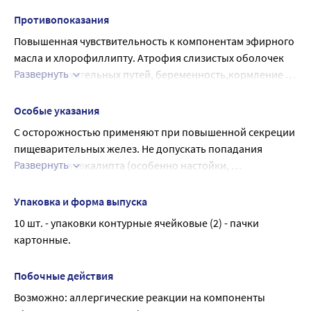
Вспомогательные вещества: сахар (сахароза) - 617 мг, 
целлюлоза микрокристаллическая - 120 мг, лимонной 
Противопоказания
кислоты моногидрат - 30 мг, кальция стеарат - 8 мг.
Повышенная чувствительность к компонентам эфирного 
масла и хлорофиллипту. Атрофия слизистых оболочек 
Развернуть
верхних дыхательных путей, беременность,кормление 
грудью, дефицит сахаразы/изомальтазы, 
непереносимость фруктозы. Возраст до 18 лет.
Особые указания
С осторожностью применяют при повышенной секреции 
пищеварительных желез. Не допускать попадания 
Развернуть
препаратов эвкалипта (особенно настойки, 
эвкалиптового масла, хлорофиллипта) в глаза. До 
начала лечения необходимо проверить 
Упаковка и форма выпуска
чувствительность больного к растению. Для этого дают 
10 шт. - упаковки контурные ячейковые (2) - пачки 
больному выпить столовую ложку настоя, 10 капель 
картонные.
настойки или 25 капель 1% спиртового раствора 
хлорофиллипта в 1 столовой ложке воды. При 
Побочные действия
отсутствии через 6-8 часов аллергических реакций 
Возможно: аллергические реакции на компоненты 
можно назначать курсовое лечение. На непереносимость 