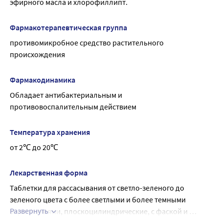
эфирного масла и хлорофиллипт.
может указывать негативное отношение больного к 
запаху эвкалипта.
Фармакотерапевтическая группа
противомикробное средство растительного 
происхождения
Фармакодинамика
Обладает антибактериальным и 
противовоспалительным действием
Температура хранения
от 2℃ до 20℃
Лекарственная форма
Таблетки для рассасывания от светло-зеленого до 
зеленого цвета с более светлыми и более темными 
Развернуть
вкраплениями, плоскоцилиндрические, с фаской и 