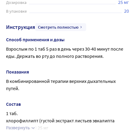
аптеках и может быть использован как дополнительное
25 мг
Дозировка
лечение при заболеваниях верхних дыхательных путей.
20
В упаковке
Инструкция
Смотреть полностью
Способ применения и дозы
Взрослым по 1 таб 5 раз в день через 30-40 минут после 
еды. Держать во рту до полного растворения.
Показания
В комбинированной терапии верхних дыхательных 
путей.
Состав
1 таб.
хлорофиллипт (густой экстракт листьев эвкалипта 
Развернуть
шаровидного) 25 мг