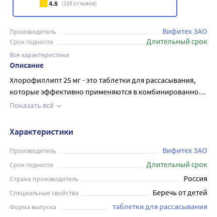
4.8
(
228
отзывов)
Вифитех ЗАО
Производитель
Длительный срок
Срок годности
Все характеристики
Описание
Хлорофиллипт 25 мг - это таблетки для рассасывания,
которые эффективно применяются в комбинированной
терапии верхних дыхательных путей. Активным
Показать всё
компонентом препарата является хлорофиллипт (густой
экстракт листьев эвкалипта шаровидного), который
Характеристики
обладает мощным противовоспалительным,
антимикробным действием. Таблетки предназначены
Вифитех ЗАО
Производитель
для рассасывания во рту, они быстро растворяются и
Длительный срок
Срок годности
начинают действовать уже через несколько минут. Они
Россия
Страна производитель
также помогают повысить иммунитет и облегчить
Беречь от детей
Специальные свойства
дыхание. Хлорофиллипт 25 мг имеет минимальный риск
таблетки для рассасывания
Форма выпуска
побочных эффектов. Препарат доступен без рецепта в