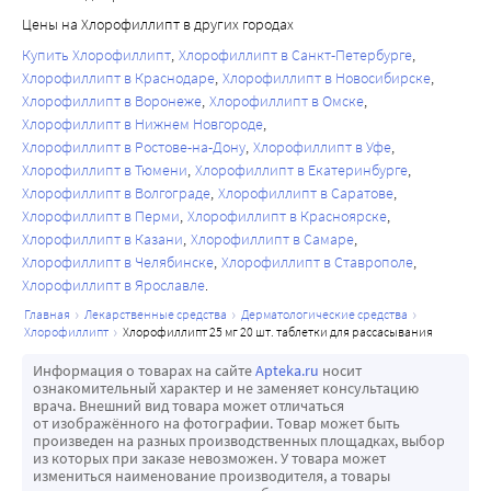
Цены на Хлорофиллипт в других городах
Купить Хлорофиллипт
Хлорофиллипт в Санкт-Петербурге
Хлорофиллипт в Краснодаре
Хлорофиллипт в Новосибирске
Хлорофиллипт в Воронеже
Хлорофиллипт в Омске
Хлорофиллипт в Нижнем Новгороде
Хлорофиллипт в Ростове-на-Дону
Хлорофиллипт в Уфе
Хлорофиллипт в Тюмени
Хлорофиллипт в Екатеринбурге
Хлорофиллипт в Волгограде
Хлорофиллипт в Саратове
Хлорофиллипт в Перми
Хлорофиллипт в Красноярске
Хлорофиллипт в Казани
Хлорофиллипт в Самаре
Хлорофиллипт в Челябинске
Хлорофиллипт в Ставрополе
Хлорофиллипт в Ярославле
главная
лекарственные средства
дерматологические средства
хлорофиллипт
хлорофиллипт 25 мг 20 шт. таблетки для рассасывания
Информация о товарах на сайте
Apteka.ru
носит
ознакомительный характер и не заменяет консультацию
врача. Внешний вид товара может отличаться
от изображённого на фотографии. Товар может быть
произведен на разных производственных площадках, выбор
из которых при заказе невозможен. У товара может
измениться наименование производителя, а товары