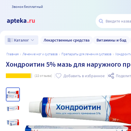
Звонок бесплатный
Лекарственные средства
Витамины и бад
Каталог
главная
лечение ног и суставов
препараты для лечения суставов
хондроит
Хондроитин 5% мазь для наружного пр
Добавить в избранное
Поделит
(
22
отзыва)