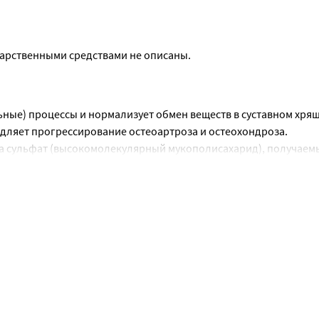
карственными средствами не описаны.
ые) процессы и нормализует обмен веществ в суставном хряще
дляет прогрессирование остеоартроза и остеохондроза.
 сульфат (высокомолекулярный мукополисахарид), получаемый
осфорно-кальциевый обмен в хрящевой ткани, ускоряет процесс
рящевой ткани; препятствует коллапсу соединительной ткани;
лирует синтез глюкозаминогликанов, способствует регенерац
 суставов, увеличивает продукцию внутрисуставной жидкости. 
ижности пораженных суставов.