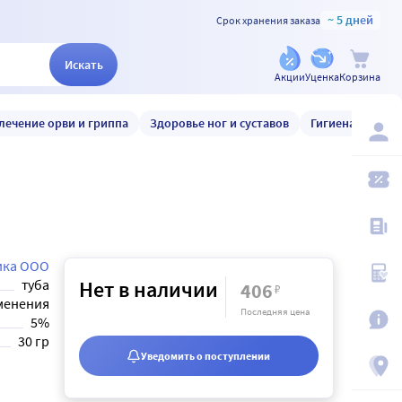
~ 5 дней
Срок хранения заказа
Искать
Акции
Уценка
Корзина
лечение орви и гриппа
Здоровье ног и суставов
Гигиена и уход
ика ООО
туба
Нет в наличии
406
₽
менения
Последняя цена
5%
30 гр
Уведомить о поступлении