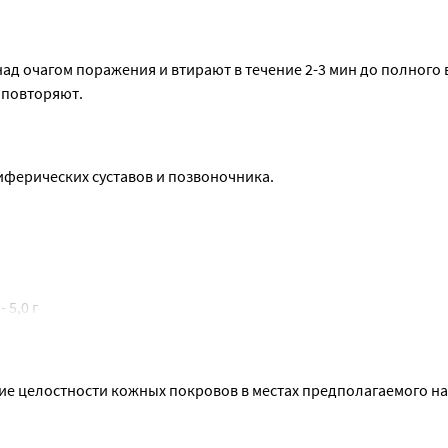
над очагом поражения и втирают в течение 2-3 мин до полного 
я повторяют.
иферических суставов и позвоночника.
 5,0 г
н - 50,0 г, ланолин - 15,0 г, вода очищенная - до 100,0 г.
ие целостности кожных покровов в местах предполагаемого на