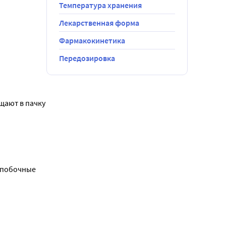
Температура хранения
).
Лекарственная форма
е 
Фармакокинетика
Передозировка
внимания и 
ают в пачку 
 побочные 