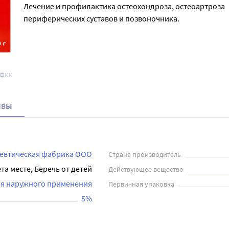
Лечение и профилактика остеохондроза, остеоартроза
периферических суставов и позвоночника.
афии
ывы
евтическая фабрика ООО
Страна производитель
та месте, Беречь от детей
Действующее вещество
ля наружного применения
Первичная упаковка
5%