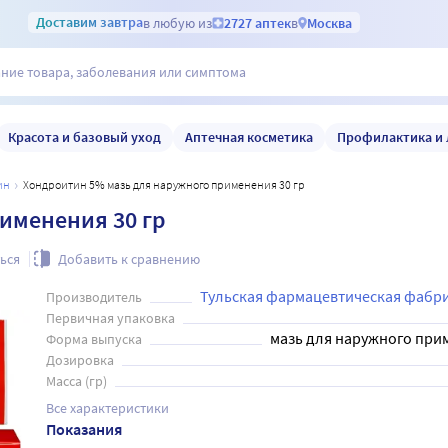
Доставим
завтра
в любую из
2727 аптек
в
Москва
Красота и базовый уход
Аптечная косметика
Профилактика и 
ин
Хондроитин 5% мазь для наружного применения 30 гр
именения 30 гр
ься
Добавить к сравнению
Тульская фармацевтическая фабр
Производитель
Первичная упаковка
мазь для наружного при
Форма выпуска
Дозировка
Масса (гр)
Все характеристики
Показания