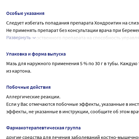
Беременность, период грудного вскармливания, детский воз
Применение при беременности и в период грудного вскар
Особые указания
Перед применением препарата, если Вы беременны, или пре
Следует избегать попадания препарата Хондроитин на сли
беременность, необходимо проконсультироваться с врачом
Не применять препарат без консультации врача при беремен
В период грудного вскармливания перед применением преп
Развернуть
Влияние лекарственного препарата на способность управл
Не влияет на способность пациента заниматься потенциал
быстроты психических и двигательных реакций.
Упаковка и форма выпуска
Мазь для наружного применения 5 % по 30 г в тубы. Каждую
из картона.
Побочные действия
Аллергические реакции.
Если у Вас отмечаются побочные эффекты, указанные в инст
эффекты, не указанные в инструкции, сообщите об этом вра
Фармакотерапевтическая группа
другие средства для лечения заболеваний костно-мышечно