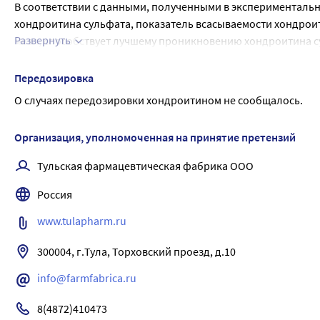
В соответствии с данными, полученными в эксперименталь
хондроитина сульфата, показатель всасываемости хондроит
Развернуть
мази, способствует лучшему проникновению хондроитина с
после нанесения мази на кожу поступает в сустав с достиж
двухфазным выведением препарата из хрящевой ткани. Заве
Передозировка
применения. Время удержания препарата в суставе составляе
О случаях передозировки хондроитином не сообщалось.
Организация, уполномоченная на принятие претензий
Тульская фармацевтическая фабрика ООО
Россия
www.tulapharm.ru
300004, г.Тула, Торховский проезд, д.10
info@farmfabrica.ru
8(4872)410473