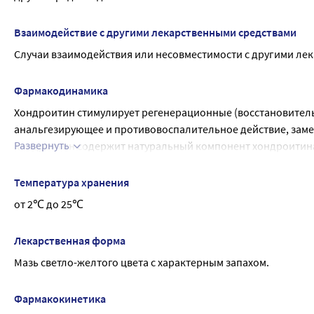
Взаимодействие с другими лекарственными средствами
Случаи взаимодействия или несовместимости с другими ле
Фармакодинамика
Хондроитин стимулирует регенерационные (восстановительн
анальгезирующее и противовоспалительное действие, заме
Развернуть
Хондроитин содержит натуральный компонент хондроитина
крупного рогатого скота. Хондроитина сульфат улучшает ф
репарации, тормозит процессы дегенерации (разрушения) х
Температура хранения
ферменты, вызывающие повреждение хрящевой ткани, стиму
от 2℃ до 25℃
(восстановлению) суставной сумки и хрящевых поверхностей
приводит к уменьшению болезненности и увеличению подв
Лекарственная форма
Мазь светло-желтого цвета с характерным запахом.
Фармакокинетика