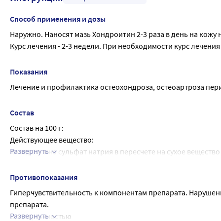
Способ применения и дозы
Наружно. Наносят мазь Хондроитин 2-3 раза в день на кожу 
Курс лечения - 2-3 недели. При необходимости курс лечени
Показания
Лечение и профилактика остеохондроза, остеоартроза пер
Состав
Состав на 100 г:
Действующее вещество:
Развернуть
Хондроитина сульфат натрия в пересчете на сухое вещество -
Вспомогательные вещества: диметилсульфоксид - 10,0 г, вазели
Противопоказания
Гиперчувствительность к компонентам препарата. Нарушен
препарата.
Развернуть
С осторожностью