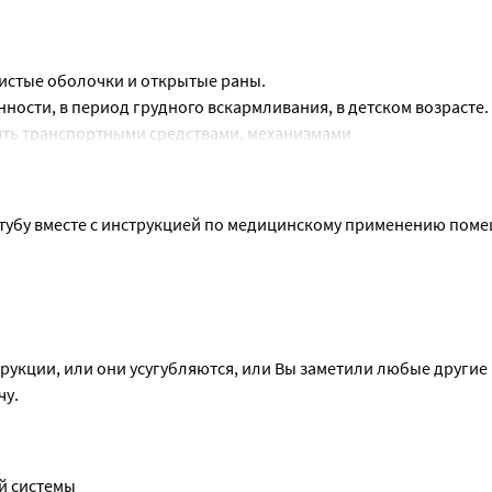
раст до 18 лет (эффективность и безопасность не установлены
мливания
дполагаете, что Вы могли бы быть беременной, или планирует
зистые оболочки и открытые раны.
.
ности, в период грудного вскармливания, в детском возрасте.
арата необходимо проконсультироваться с врачом.
ять транспортными средствами, механизмами
ьно опасными видами деятельности, требующими повышенного 
 тубу вместе с инструкцией по медицинскому применению помещ
рукции, или они усугубляются, или Вы заметили любые другие
чу.
й системы