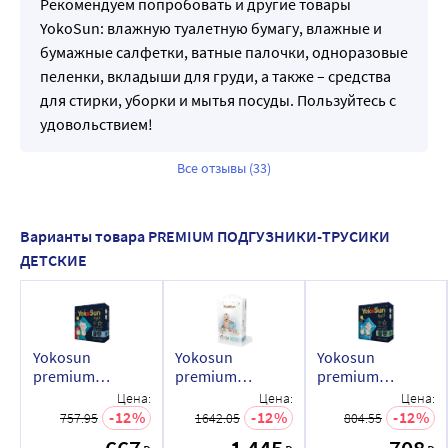
Рекомендуем попробовать и другие товары
YokoSun: влажную туалетную бумагу, влажные и
бумажные салфетки, ватные палочки, одноразовые
пеленки, вкладыши для груди, а также – средства
для стирки, уборки и мытья посуды. Пользуйтесь с
удовольствием!
Все отзывы (33)
Варианты товара PREMIUM ПОДГУЗНИКИ-ТРУСИКИ
ДЕТСКИЕ
Yokosun
Yokosun
Yokosun
premium
premium
premium
подгузники-
подгузники-
подгузники-
Цена:
Цена:
Цена:
трусики ночные
трусики детские
трусики ночные
12
12
12
757.95
1642.05
804.55
l/9-14 кг/ 20 шт.
l/9-14 кг/ 44 шт.
m/6-10 кг/ 22 шт.