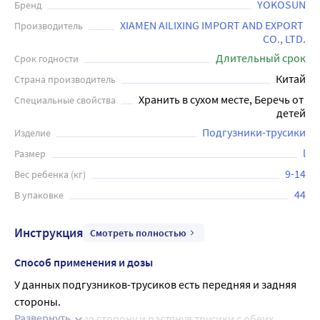
YOKOSUN
Бренд
XIAMEN AILIXING IMPORT AND EXPORT 
Производитель
CO., LTD.
Длительный срок
Срок годности
Китай
Страна производитель
Хранить в сухом месте, Беречь от 
Специальные свойства
детей
Подгузники-трусики
Изделие
l
Размер
9-14
Вес ребенка (кг)
44
В упаковке
Инструкция
Смотреть полностью
Способ применения и дозы
У данных подгузников-трусиков есть передняя и задняя 
стороны.
Развернуть
Выбрав нужную сторону и растянув трусики с обеих 