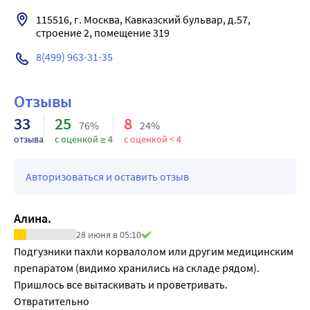
• Нежный 3D-слой внутренней поверхности трусиков 
115516, г. Москва, Кавказский бульвар, д.57, 
надежно удерживает даже жидкий стул, что особенно 
строение 2, помещение 319
важно для новорожденного.
8(499) 963-31-35
• Инновационная структура внутреннего слоя 
предотвращает комкование абсорбента при намокании.
• Новый двойной дышащий нижний слой моментально 
Отзывы
распределяет влагу внутри и не дает ей слеживаться, 
33
25
8
76%
24%
бережно защищает кожу малыша от возникновения 
отзыва
с оценкой ≥ 4
с оценкой < 4
раздражений, оставляя ее сухой и чистой.
• Необычайно нежные материалы снаружи и внутри 
Авторизоваться и оставить отзыв
исключают натирание чувствительной кожи малыша.
• Высокий эластичный поясок гарантирует отличную 
посадку трусиков и исключает подтекание жидкости 
Алина.
вдоль спины.
28 июня в 05:10
• Двойные воздушные оборочки обеспечивают 
Подгузники пахли корвалолом или другим медицинским 
дополнительную защиту от протекания вокруг ножек.
препаратом (видимо хранились на складе рядом). 
• Лента для утилизации позволит свернуть 
Пришлось все вытаскивать и проветривать. 
использованные трусики и гигиенично утилизировать.
Отвратительно 