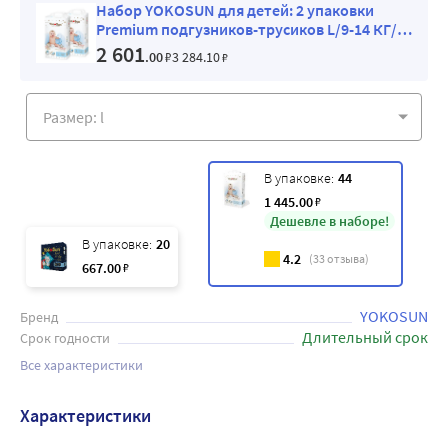
Набор YOKOSUN для детей: 2 упаковки
Premium подгузников-трусиков L/9-14 КГ/
44 ШТ.
2 601
.00
₽
3 284
.10
₽
В упаковке:
44
1 445
.00
₽
Дешевле в наборе!
В упаковке:
20
4.2
(
33
отзыва)
667
.00
₽
YOKOSUN
Бренд
Длительный срок
Срок годности
Все характеристики
Характеристики