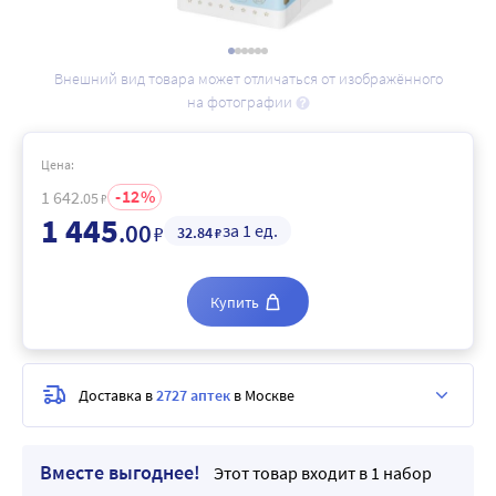
Внешний вид товара может отличаться от изображённого
на фотографии
Цена:
12
1 642
.05
₽
1 445
.00
за 1 ед.
₽
32
.84
₽
Купить
Доставка в
2727 аптек
в Москве
Вместе выгоднее!
Этот товар входит в 1 набор