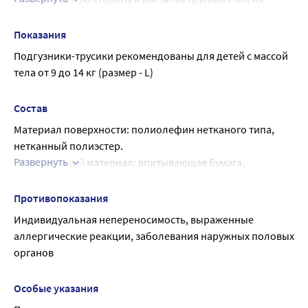
сторон, наденьте на ребенка.
Подтяните трусики до уровня пупка.
Показания
Проверьте, чтобы в районе бедер не образовалось 
Подгузники-трусики рекомендованы для детей с массой 
щелей.
тела от 9 до 14 кг (размер - L)
Убедитесь, что оборочки вокруг ножек и вокруг талии не 
загнулись вовнутрь.
Состав
Данные подгузники-трусики можно снять как обычные 
Материал поверхности: полиолефин нетканого типа, 
трусики или разорвав по боковому шву.
нетканный полиэстер.
Развернуть
Впитывающий материал: впитывающая бумага, 
целлюлозный пух, полимер-суперабсорбент.
Водонепроницаемый материал: полиолефиновая 
Противопоказания
пленка.
Индивидуальная непереносимость, выраженные 
Эластичный материал: полиуретан.
аллергические реакции, заболевания наружных половых 
органов
Особые указания