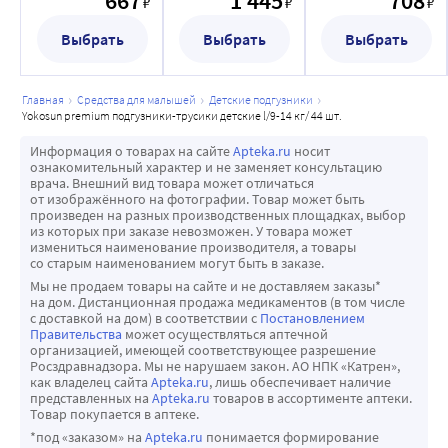
667
1 445
708
₽
₽
₽
Выбрать
Выбрать
Выбрать
главная
средства для малышей
детские подгузники
yokosun premium подгузники-трусики детские l/9-14 кг/ 44 шт.
Информация о товарах на сайте
Apteka.ru
носит
ознакомительный характер и не заменяет консультацию
врача. Внешний вид товара может отличаться
от изображённого на фотографии. Товар может быть
произведен на разных производственных площадках, выбор
из которых при заказе невозможен. У товара может
измениться наименование производителя, а товары
со старым наименованием могут быть в заказе.
Мы не продаем товары на сайте и не доставляем заказы*
на дом. Дистанционная продажа медикаментов (в том числе
с доставкой на дом) в соответствии с
Постановлением
Правительства
может осуществляться аптечной
организацией, имеющей соответствующее разрешение
Росздравнадзора. Мы не нарушаем закон. АО НПК «Катрен»,
как владелец сайта
Apteka.ru
, лишь обеспечивает наличие
представленных на
Apteka.ru
товаров в ассортименте аптеки.
Товар покупается в аптеке.
*под «заказом» на
Apteka.ru
понимается формирование