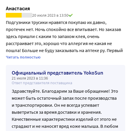
Анастасия
20 июля 2023 в 13:50
Подгузники трусики нравятся покупаю их давно, 
протечек нет. Ночь спокойно все впитывает. Но заказав 
здесь пришли с каким то запахом клея, очень 
расстраивает это, хорошо что аллергия не какая не 
пошла! Больше не буду заказывать на аптеке ру. Первый 
раз вообще шел 4 дня товар, когда подгузники были 
Читать полностью
очень нужны
Официальный представитель YokoSun
21 июля 2023 в 11:36
Ответ представителя поставщика
Здравствуйте. Благодарим за Ваше обращение! Это
может быть остаточный запах после производства
и транспортировки. Он не всегда успевает
выветриться за время доставки и хранения.
Качественные характеристики изделий от этого не
страдают и не наносят вред коже малыша. В любом