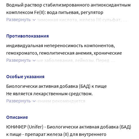
Водный раствор стабилизированного антиоксидантным 
комплексом Fe(II): вода питьевая, регулятор 
Развернуть
кислотности: лимонная кислота, железа (II) сульфат, 
антиокислитель: аскорбиновая кислота .
Противопоказания
индивидуальная непереносимость компонентов, 
гемохроматоз, гемолитическая анемия, хронические 
Развернуть
воспалительные заболевания, лейкозы. Перед 
применением рекомендуется проконсультироваться с 
врачом.
Особые указания
Биологически активная добавка (БАД) к пище
Не является лекарственным средством.
Развернуть
Перед применением рекомендуется 
проконсультироваться с врачом.
Описание
ЮНИФЕР (Unifer) - Биологически активная добавка (БАД)
к пище - препарат железа (II) для внутреннего