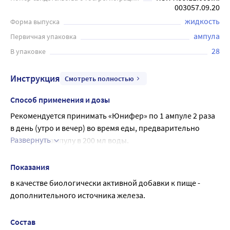
003057.09.20
жидкость
Форма выпуска
ампула
Первичная упаковка
28
В упаковке
Инструкция
Смотреть полностью
Способ применения и дозы
Рекомендуется принимать «Юнифер» по 1 ампуле 2 раза 
в день (утро и вечер) во время еды, предварительно 
Развернуть
растворив ампулу в 200 мл воды.
Перед употреблением ампулу хорошо встряхнуть.
Рекомендуемая продолжительность приема 1 месяц.
Показания
в качестве биологически активной добавки к пище - 
дополнительного источника железа.
Состав