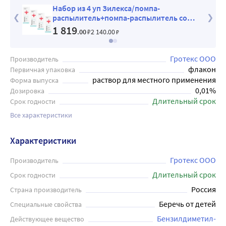
Набор из 4 уп Зилекса/помпа-
распылитель+помпа-распылитель со
складыв канюлей 150 мл со скидкой
1 819
.00
₽
2 140
.00
₽
Гротекс ООО
Производитель
флакон
Первичная упаковка
раствор для местного применения
Форма выпуска
0,01%
Дозировка
Длительный срок
Срок годности
Все характеристики
Характеристики
Гротекс ООО
Производитель
Длительный срок
Срок годности
Россия
Страна производитель
Беречь от детей
Специальные свойства
Бензилдиметил-
Действующее вещество