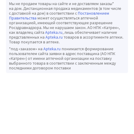
органов. После процедуры рекомендуется не мочиться в 
Мы не продаем товары на сайте и не доставляем заказы*
течение 2-х часов.
на дом. Дистанционная продажа медикаментов (в том числе
с доставкой на дом) в соответствии с
Постановлением
Урология
Правительства
может осуществляться аптечной
Взрослые
организацией, имеющей соответствующее разрешение
Росздравнадзора. Мы не нарушаем закон. АО НПК «Катрен»,
В комплексном лечении уретритов и уретропростатитов 
как владелец сайта
Apteka.ru
, лишь обеспечивает наличие
проводят впрыскивание в уретру 2-3 мл препарата 1-2 
представленных на
Apteka.ru
товаров в ассортименте аптеки.
Товар покупается в аптеке.
раза в день, курс - 10 дней.
*под «заказом» на
Apteka.ru
понимается формирование
Дети
пользователем сайта заявки в адрес поставщика (АО НПК
Способ применения, продолжительность лечения и 
«Катрен») от имени аптечной организации на поставку
выбранного товара в соответствии с заключенным между
кратность введения определяются по назначению врача.
последними договором поставки
Если после лечения улучшения не наступает или 
симптомы усугубляются, или появляются новые 
симптомы, необходимо проконсультироваться с врачом. 
Применяйте препарат только согласно тому способу 
применения и в тех дозах, которые указаны в 
инструкции.