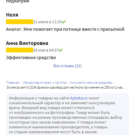
педиатрии
Взрослые и дети
Лечение и профилактика пиодермий и дерматомикозов, 
Неля
кандидозов кожи и слизистых оболочек, микозов стоп: 
21 июня в 11:33
препарат наносят на пораженный участок кожи путем 
Аналог. Мне помогает при потнице вместе с присыпкой
протира-ния стерильными марлевыми тампонами, 
обильно смоченными препаратом. Препарат 
Анна Викторовна
применяется 3 раза в день на пораженных участках кожи.
28 мая в 04:37
Венерология
Эффективное средство
Взрослые
Все отзывы (21)
Для профилактики венерических заболеваний препарат 
эффективен, если он применяется не позже 2-х часов 
главная
лекарства от орви и гриппа
антисептические средства
после полового акта. Содержимое флакона с помощью 
зилекса септ 0,01% флакон раствор для местного применения 150 мл 2 насадки
аппликатора урологического ввести в 
Информация о товарах на сайте
Apteka.ru
носит
мочеиспускательный канал на 2-3 мин: мужчинам (2-3 
ознакомительный характер и не заменяет консультацию
мл), женщинам в мочеиспускательный канал (1-2 мл) и во 
врача. Внешний вид товара может отличаться
от изображённого на фотографии. Товар может быть
влагалище (5-10 мл). Для удобства рекомендуется 
произведен на разных производственных площадках, выбор
использование гинекологической насадки. Обработать 
из которых при заказе невозможен. У товара может
измениться наименование производителя, а товары
кожу внутренних поверхностей бедер, лобка, половых 
со старым наименованием могут быть в заказе.