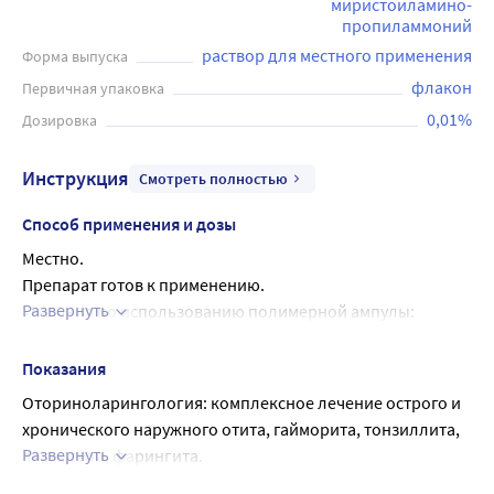
миристоиламино-
пропиламмоний
раствор для местного применения
Форма выпуска
флакон
Первичная упаковка
0,01%
Дозировка
Инструкция
Смотреть полностью
Способ применения и дозы
Местно.
Препарат готов к применению.
Развернуть
Указания по использованию полимерной ампулы:
1. Взять ампулу и встряхнуть ее, удерживая за горлышко.
2. Сдавить ампулу рукой, при этом не должно 
Показания
происходить выделение препарата, и вра-щающими 
Оториноларингология: комплексное лечение острого и 
движениями повернуть и отделить клапан.
хронического наружного отита, гайморита, тонзиллита, 
3. Нажатием на ампулу извлечь раствор.
Развернуть
ларингита, фарингита.
Указания по использованию упаковки с насадкой 
Стоматология: лечение и профилактика инфекционно-