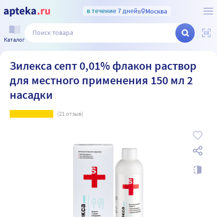
в течение 7 дней
в
Москва
Каталог
Зилекса септ 0,01% флакон раствор
для местного применения 150 мл 2
насадки
(
21
отзыв)