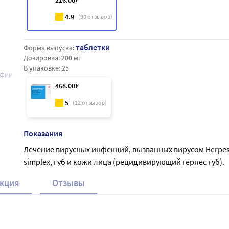
216
.00
4.9
(
90
отзывов)
таблетки
Форма выпуска:
Дозировка:
200 мг
В упаковке:
25
афии
468
.00
₽
5
(
12
отзывов)
Показания
Лечение вирусных инфекций, вызванных вирусом Herpe
simplex, губ и кожи лица (рецидивирующий герпес губ).
кция
Отзывы