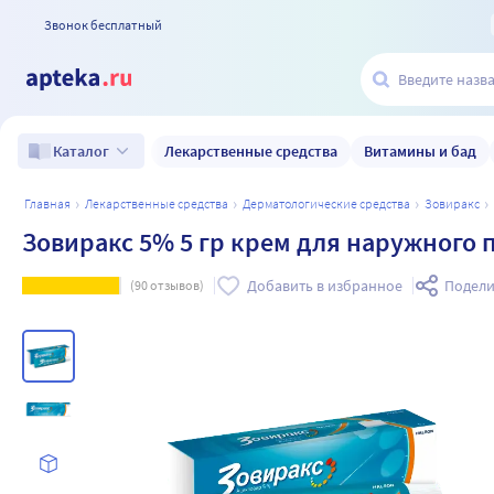
Звонок бесплатный
Лекарственные средства
Витамины и бад
Каталог
главная
лекарственные средства
дерматологические средства
зовиракс
Зовиракс 5% 5 гр крем для наружного
Добавить в избранное
Подели
(
90
отзывов)