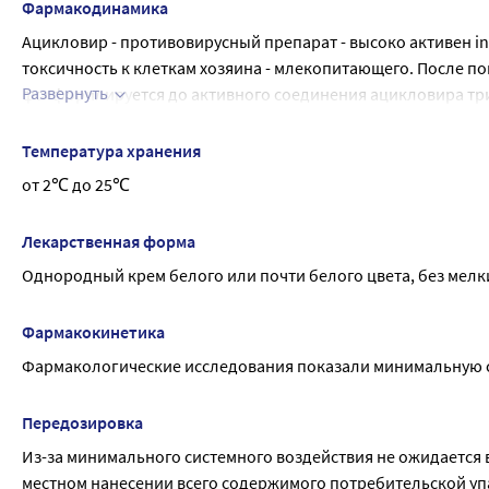
Фармакодинамика
Ацикловир - противовирусный препарат - высоко активен in vi
токсичность к клеткам хозяина - млекопитающего. После п
Развернуть
фосфорилируется до активного соединения ацикловира триф
закодированного фермента тимидинкиназы. Ацикловира триф
полимеразы, препятствуя дальнейшему синтезу вирусной ДН
Температура хранения
от 2℃ до 25℃
Лекарственная форма
Однородный крем белого или почти белого цвета, без мелки
Фармакокинетика
Фармакологические исследования показали минимальную 
Передозировка
Из-за минимального системного воздействия не ожидается
местном нанесении всего содержимого потребительской упак