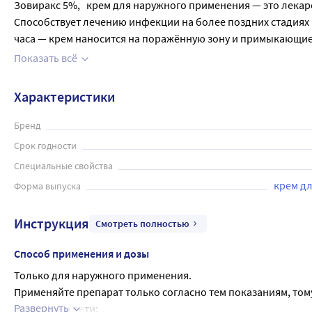
Зовиракс 5%,   крем для наружного применения — это лекар
Способствует лечению инфекции на более поздних стадиях па
часа — крем наносится на поражённую зону и примыкающие
рекомендуется проконсультироваться с врачом.
Показать всё
Характеристики
Бренд
Срок годности
Специальные свойства
крем д
Форма выпуска
Инструкция
Смотреть полностью
Способ применения и дозы
Только для наружного применения.
Применяйте препарат только согласно тем показаниям, тому
Развернуть
Взрослые и дети: