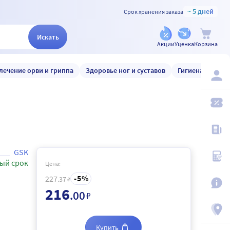
~ 5 дней
Срок хранения заказа
Искать
Акции
Уценка
Корзина
лечение орви и гриппа
Здоровье ног и суставов
Гигиена и уход
GSK
ый срок
Цена:
5
227
.37
₽
216
.00
₽
Купить