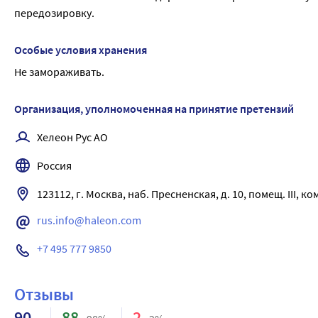
передозировку.
Особые условия хранения
Не замораживать.
Организация, уполномоченная на принятие претензий
Хелеон Рус АО
Россия
123112, г. Москва, наб. Пресненская, д. 10, помещ. III, комн
rus.info@haleon.com
+7 495 777 9850
Отзывы
90
88
2