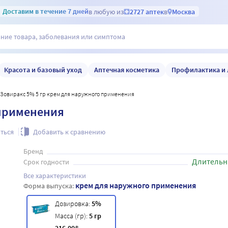
Доставим
в течение 7 дней
в любую из
2727 аптек
в
Москва
Красота и базовый уход
Аптечная косметика
Профилактика и 
Зовиракс 5% 5 гр крем для наружного применения
 применения
ться
Добавить к сравнению
Бренд
Длительн
Срок годности
Все характеристики
крем для наружного применения
Форма выпуска:
Дозировка:
5%
Масса (гр):
5 гр
₽