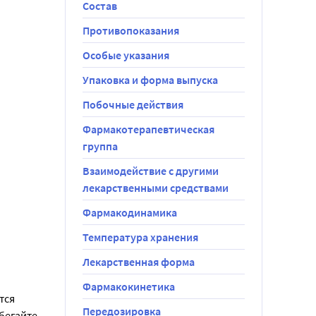
Состав
и 
 и 
Противопоказания
пула или 
Особые указания
Упаковка и форма выпуска
чае 
Побочные действия
анесения 
Фармакотерапевтическая
группа
а стеарат 
Взаимодействие с другими
лекарственными средствами
Фармакодинамика
Температура хранения
 однако 
Лекарственная форма
Фармакокинетика
езультатам 
ся 
ение числа 
Передозировка
бегайте 