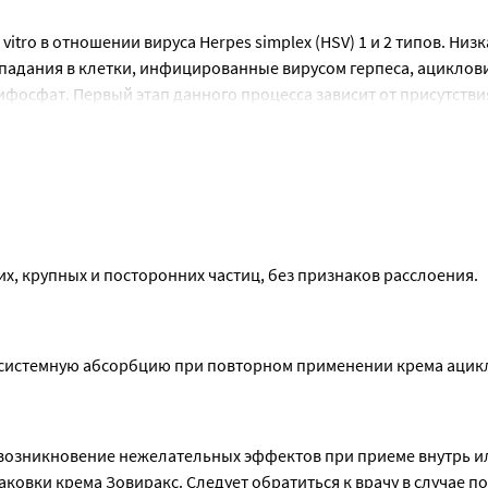
tro в отношении вируса Herpes simplex (HSV) 1 и 2 типов. Низка
опадания в клетки, инфицированные вирусом герпеса, ациклови
осфат. Первый этап данного процесса зависит от присутствия 
осфат действует как ингибитор и субстрат герпес - специфи
К, при этом, не оказывая воздействия на нормальные клеточн
х, крупных и посторонних частиц, без признаков расслоения.
системную абсорбцию при повторном применении крема ацик
 возникновение нежелательных эффектов при приеме внутрь ил
овки крема Зовиракс. Следует обратиться к врачу в случае по