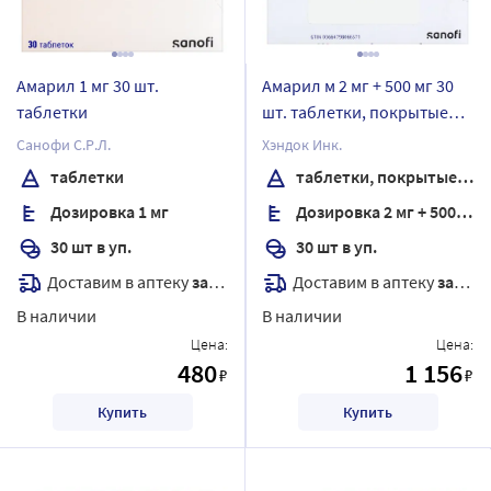
Амарил 1 мг 30 шт.
Амарил м 2 мг + 500 мг 30
таблетки
шт. таблетки, покрытые
пленочной оболочкой
Санофи С.Р.Л.
Хэндок Инк.
таблетки
таблетки, покрытые пленочной оболочкой
Дозировка 1 мг
Дозировка 2 мг + 500 мг
30 шт в уп.
30 шт в уп.
Доставим в аптеку
завтра
Доставим в аптеку
завтра
В наличии
В наличии
Цена:
Цена:
480
1 156
₽
₽
Купить
Купить