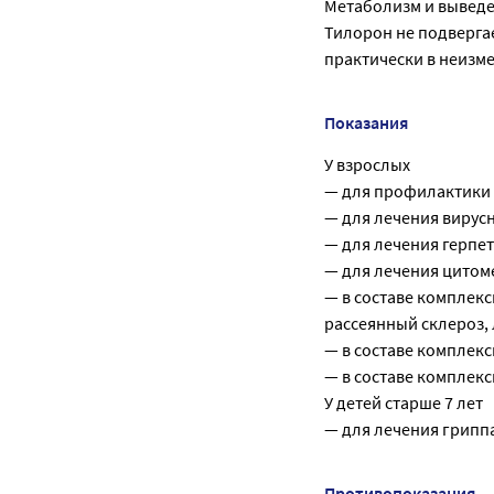
Метаболизм и вывед
Тилорон не подверга
практически в неизме
Показания
У взрослых
— для профилактики 
— для лечения вирусны
— для лечения герпе
— для лечения цитом
— в составе комплекс
рассеянный склероз,
— в составе комплек
— в составе комплекс
У детей старше 7 лет
— для лечения грипп
Противопоказания