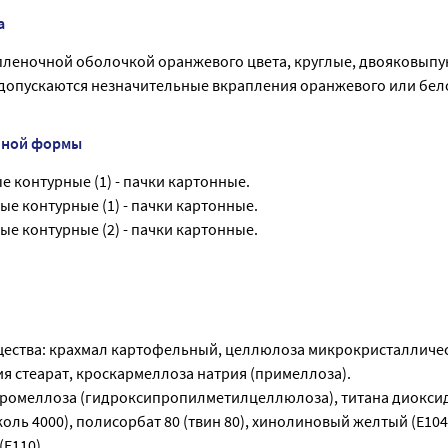
а
пленочной оболочкой оранжевого цвета, круглые, двояковыпу
 допускаются незначительные вкрапления оранжевого или бел
нной формы
ые контурные (1) - пачки картонные.
вые контурные (1) - пачки картонные.
вые контурные (2) - пачки картонные.
ества: крахмал картофельный, целлюлоза микрокристалличес
ия стеарат, кроскармеллоза натрия (примеллоза).
промеллоза (гидроксипропилметилцеллюлоза), титана диоксид
оль 4000), полисорбат 80 (твин 80), хинолиновый желтый (Е104
Е110).