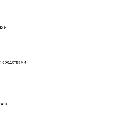
х и
и средствами
ость