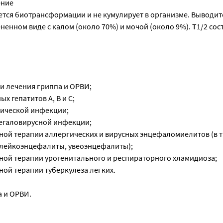
ение
ется биотрансформации и не кумулирует в организме. Выводит
ненном виде с калом (около 70%) и мочой (около 9%). T1/2 сост
и лечения гриппа и ОРВИ;
х гепатитов А, В и С;
тической инфекции;
егаловирусной инфекции;
ной терапии аллергических и вирусных энцефаломиелитов (в т.
 лейкоэнцефалиты, увеоэнцефалиты);
сной терапии урогенитального и респираторного хламидиоза;
ной терапии туберкулеза легких.
а и ОРВИ.