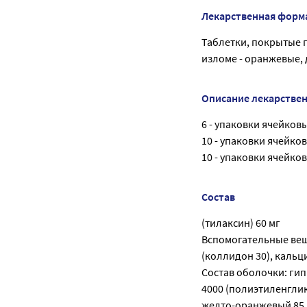
Лекарственная форм
Таблетки, покрытые 
изломе - оранжевые,
Описание лекарстве
6 - упаковки ячейков
10 - упаковки ячейко
10 - упаковки ячейко
Состав
(тилаксин) 60 мг
Вспомогательные вещ
(коллидон 30), кальц
Состав оболочки: ги
4000 (полиэтиленглик
желто-оранжевый 85 (