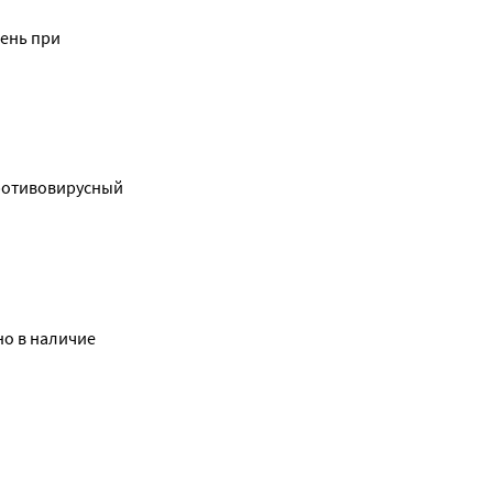
ень при 
ротивовирусный 
но в наличие