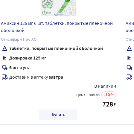
Амиксин 125 мг 6 шт. таблетки, покрытые пленочной
Ами
оболочкой
обо
Отисифарм Про АО
Оти
таблетки, покрытые пленочной оболочкой
Дозировка 125 мг
6 шт в уп.
Доставим в аптеку
завтра
В наличии
10
Цена:
808.89
728
₽
Купить