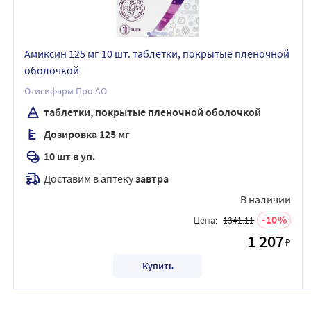
Амиксин 125 мг 10 шт. таблетки, покрытые пленочной
оболочкой
Отисифарм Про АО
таблетки, покрытые пленочной оболочкой
Дозировка 125 мг
10 шт в уп.
Доставим в аптеку
завтра
В наличии
10
Цена:
1341.11
1 207
₽
Купить