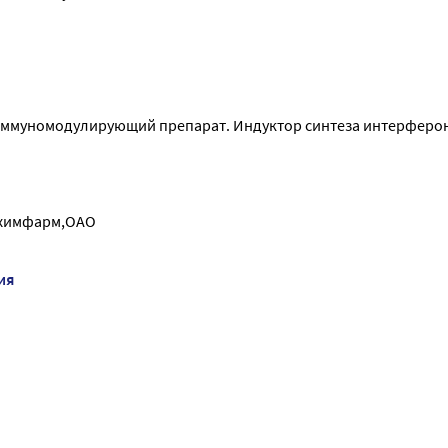
иммуномодулирующий препарат. Индуктор синтеза интерферо
кхимфарм,ОАО
ия