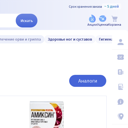
~ 5 дней
Срок хранения заказа
Искать
Акции
Уценка
Корзина
лечение орви и гриппа
Здоровье ног и суставов
Гигиена и уход
Аналоги