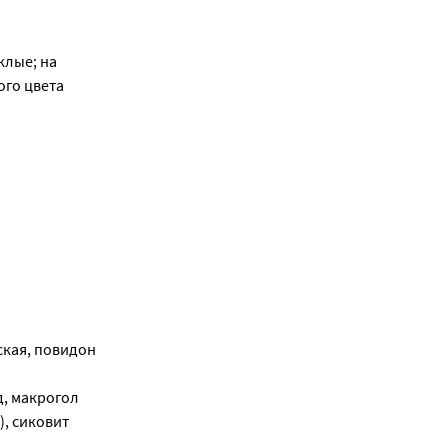
клые; на
ого цвета
кая, повидон
, макрогол
), сиковит