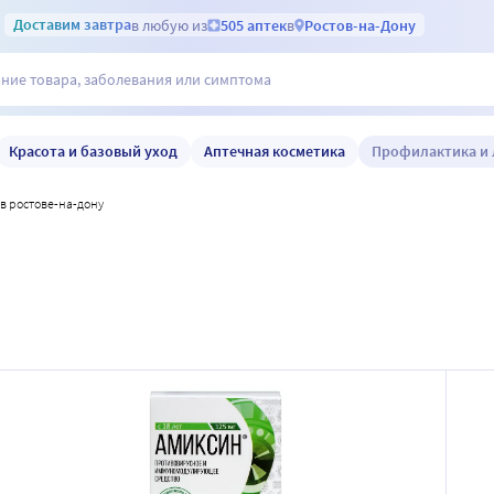
Доставим
завтра
в любую из
505 аптек
в
Ростов-на-Дону
Красота и базовый уход
Аптечная косметика
Профилактика и 
 в ростове-на-дону