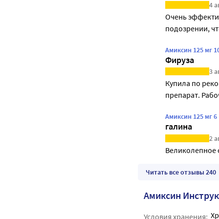
4 а
Очень эффектив
подозрении, что
Амиксин 125 мг 
Фируза
3 а
Купила по рек
препарат. Рабо
Амиксин 125 мг 
галина
2 а
Великолепное с
Читать все отзывы 240
Амиксин Инстру
Хр
Условия хранения: