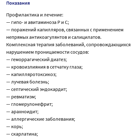
Показания
Профилактика и лечение:
— гипо- и авитаминоза Р и С;
— поражений капилляров, связанных с применением
непрямых антикоагулянтов и салицилатов.
Комплексная терапия заболеваний, сопровождающихся
нарушением проницаемости сосудов:
— геморрагический диатез;
— кровоизлияния в сетчатку глаза;
— капилляротоксикоз;
— лучевая болезнь;
— септический эндокардит;
— ревматизм;
— гломерулонефрит;
— арахноидит;
— аллергические заболевания;
— корь;
— скарлатина;