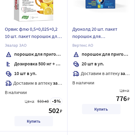
Орвис флю 0,5+0,025+0,2
Дуоколд 20 шт. пакет
10 шт. пакет порошок для
порошок для
приготовления раствора
приготовления раствора
Эвалар ЗАО
Вертекс АО
для приема внутрь 4,95 гр
для приема внутрь вкус
порошок для приготовления раствора
порошок для приготовления раствора
вкус лимон
клюквы
Дозировка 500 мг + 25 мг + 200 мг
20 шт в уп.
Доставим в аптеку
завтра
10 шт в уп.
В наличии
Доставим в аптеку
завтра
Цена:
В наличии
776
₽
5
Цена:
533.48
502
Купить
₽
Купить