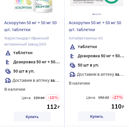
Аскорутин 50 мг + 50 мг 50
Аскорутин 50 мг + 50 мг 50
шт. таблетки
шт. таблетки
Фармстандарт-Уфимский
Алтайвитамины АО
витаминный завод,ОАО
таблетки
таблетки
Дозировка 50 мг + 50 мг
Дозировка 50 мг + 50 мг
50 шт в уп.
50 шт в уп.
Доставим в аптеку
завтра
Доставим в аптеку
завтра
В наличии
В наличии
27
10
Цена:
152.22
Цена:
124.44
110
112
₽
₽
Купить
Купить