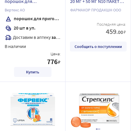
порошок для
20 МГ + 50 МГ N10 ПАКЕТ
приготовления раствора
ПОР Д/Р-РА Д/ПРИЕМА
Вертекс АО
ФАРМАКОР ПРОДАКШН ООО
для приема внутрь вкус
ВНУТРЬ С АРОМАТОМ
порошок для приготовления раствора
лимон
МЕДА И ЛИМОНА
Последняя цена:
20 шт в уп.
459
.00
₽
Доставим в аптеку
завтра
В наличии
Сообщить о поступлении
Цена:
776
₽
Купить