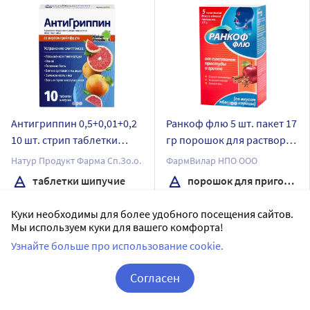
Антигриппин 0,5+0,01+0,2
Ранкоф флю 5 шт. пакет 17
10 шт. стрип таблетки
гр порошок для раствора
шипучие вкус грейпфрут
и для приема внутрь со
Натур Продукт Фарма Сп.Зо.о.
ФармВилар НПО ООО
вкусом яблока и корицы
таблетки шипучие
порошок для приготовления раствора
Дозировка 500 мг + 10 мг + 200 мг
5 шт в уп.
Куки необходимы для более удобного посещения сайтов.
10 шт в уп.
Мы используем куки для вашего комфорта!
Последняя цена:
Узнайте больше про использование cookie.
Доставим в аптеку
завтра
242
.00
₽
В наличии
Согласен
7
Цена:
511.83
Сообщить о поступлении
Корзина
Вход / Регистрация