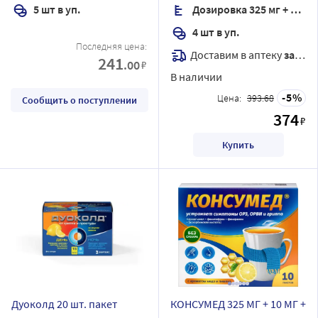
5 шт в уп.
Дозировка 325 мг + 10 мг + 20 мг + 50 мг
4 шт в уп.
Последняя цена:
Доставим в аптеку
завтра
241
.00
₽
В наличии
5
Цена:
393.68
Сообщить о поступлении
374
₽
Купить
Дуоколд 20 шт. пакет
КОНСУМЕД 325 МГ + 10 МГ +