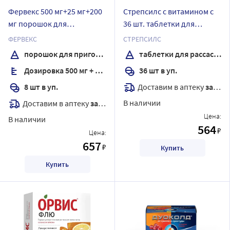
Фервекс 500 мг+25 мг+200
Стрепсилс с витамином с
мг порошок для
36 шт. таблетки для
приготовления раствора
рассасывания вкус
ФЕРВЕКС
СТРЕПСИЛС
для приема внутрь пакет 8
апельсин
порошок для приготовления раствора
таблетки для рассасывания
шт. вкус лимон/без сахара
Дозировка 500 мг + 25 мг + 200 мг
36 шт в уп.
Доставим в аптеку
завтра
8 шт в уп.
В наличии
Доставим в аптеку
завтра
Цена:
В наличии
564
₽
Цена:
657
₽
Купить
Купить