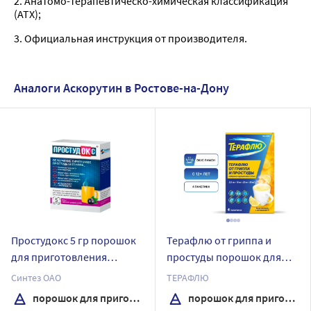
2. Анатомо-терапевтическо-химическая классификация
(ATX);
3. Официальная инструкция от производителя.
Аналоги Аскорутин в Ростове-на-Дону
Простудокс 5 гр порошок
Терафлю от гриппа и
для приготовления
простуды порошок для
раствора пакет 5 шт. вкус
приготовления раствора
Синтез ОАО
ТЕРАФЛЮ
черная смородина
пакет 4 шт. вкус лимон
порошок для приготовления раствора
порошок для приготовления раствора