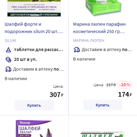
Шалфей форте и
Марина люпен парафин
подорожник silum 20 шт.
косметический 250 гр
таблетки для
шалфей
SILUM
МАРИНА ЛЮПЕН
рассасывания
Доставим в аптеку
послезавтра
таблетки для рассасывания
В наличии
20 шт в уп.
Доставим в аптеку
послезавтра
В наличии
20
Цена:
217.5
Цена:
174
307
₽
₽
Купить
Купить