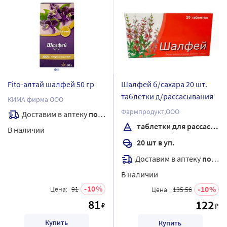
Fito-алтай шалфей 50 гр
Шалфей б/сахара 20 шт.
таблетки д/рассасывания
КИМА фирма ООО
Фармпродукт,ООО
Доставим в аптеку
послезавтра
таблетки для рассасывания
В наличии
20 шт в уп.
Доставим в аптеку
послезавтра
В наличии
10
10
Цена:
91
Цена:
135.56
81
122
₽
₽
Купить
Купить