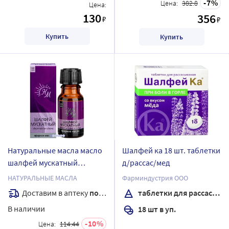
7
Цена:
382.8
Цена:
130
356
₽
₽
Купить
Купить
Натуральные масла масло
Шалфей ка 18 шт. таблетки
шалфей мускатный
д/рассас/мед
эфирное 10 мл
НАТУРАЛЬНЫЕ МАСЛА
Фарминдустрия ООО
Доставим в аптеку
послезавтра
таблетки для рассасывания
В наличии
18 шт в уп.
10
Цена:
114.44