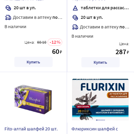
20 шт в уп.
таблетки для рассасывания
Доставим в аптеку
послезавтра
20 шт в уп.
В наличии
Доставим в аптеку
послезавтра
В наличии
12
Цена:
68.18
Цена:
60
287
₽
₽
Купить
Купить
Fito-алтай шалфей 20 шт.
Флюриксин шалфей с