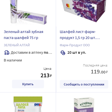
Зеленый алтай зубная
Шалфей лист-фарм-
паста шалфей 75 гр
продукт 1,5 гр 20 шт.
фильтр-пакеты
ЗЕЛЕНЫЙ АЛТАЙ
Фарм-Продукт ООО
Доставим в аптеку
послезавтра
20 шт в уп.
В наличии
Последняя цена:
Цена:
119
.00
₽
213
₽
Купить
Сообщить о поступлении