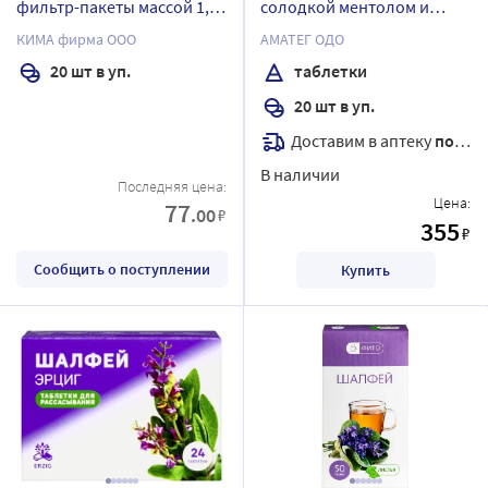
фильтр-пакеты массой 1,5
солодкой ментолом и
г
витамином с 20 шт.
КИМА фирма ООО
АМАТЕГ ОДО
таблетки массой 500 мг
20 шт в уп.
таблетки
20 шт в уп.
Доставим в аптеку
послезавтра
В наличии
Последняя цена:
Цена:
77
.00
₽
355
₽
Сообщить о поступлении
Купить