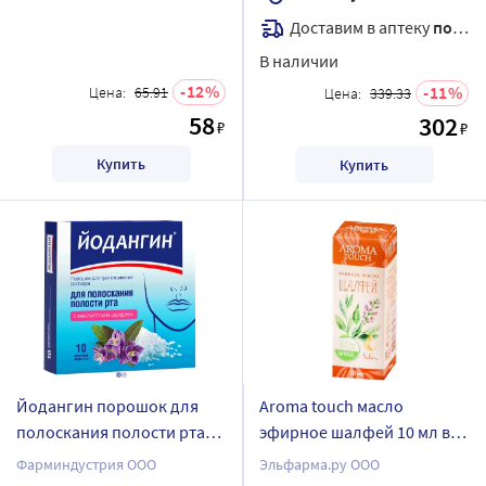
Доставим в аптеку
послезавтра
В наличии
12
11
Цена:
65.91
Цена:
339.33
58
302
₽
₽
Купить
Купить
Йодангин порошок для
Aroma touch масло
полоскания полости рта
эфирное шалфей 10 мл в
эвкалипт шалфей 10 шт.
индивидуальной упаковке
Фарминдустрия ООО
Эльфарма.ру ООО
пак-саше