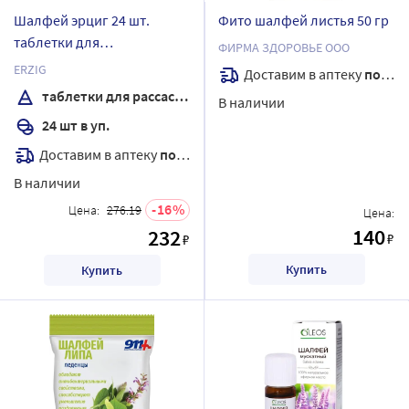
Шалфей эрциг 24 шт.
Фито шалфей листья 50 гр
таблетки для
ФИРМА ЗДОРОВЬЕ ООО
рассасывания массой 1 гр г
ERZIG
Доставим в аптеку
послезавтра
таблетки для рассасывания
В наличии
24 шт в уп.
Доставим в аптеку
послезавтра
В наличии
16
Цена:
276.19
Цена:
140
232
₽
₽
Купить
Купить