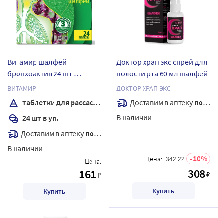
Витамир шалфей
Доктор храп экс спрей для
бронхоактив 24 шт.
полости рта 60 мл шалфей
таблетки для
ВИТАМИР
ДОКТОР ХРАП ЭКС
рассасывания массой 960
Доставим в аптеку
послезавтра
таблетки для рассасывания
мг
В наличии
24 шт в уп.
Доставим в аптеку
послезавтра
В наличии
10
Цена:
342.22
Цена:
308
161
₽
₽
Купить
Купить