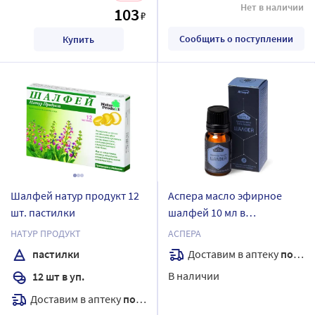
Нет в наличии
103
₽
Сообщить о поступлении
Купить
Шалфей натур продукт 12
Аспера масло эфирное
шт. пастилки
шалфей 10 мл в
индивидуальной упаковке
НАТУР ПРОДУКТ
АСПЕРА
Доставим в аптеку
послезавтра
пастилки
В наличии
12 шт в уп.
Доставим в аптеку
послезавтра