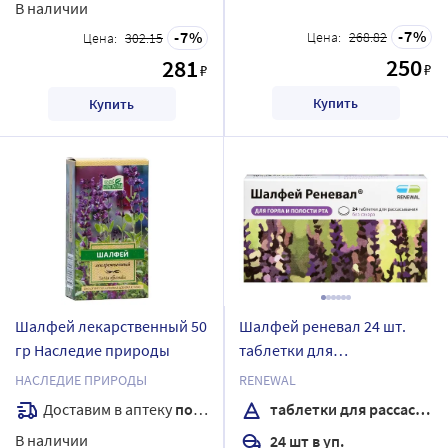
В наличии
7
7
Цена:
268.82
Цена:
302.15
250
281
₽
₽
Купить
Купить
Шалфей лекарственный 50
Шалфей реневал 24 шт.
гр Наследие природы
таблетки для
рассасывания массой 1160
НАСЛЕДИЕ ПРИРОДЫ
RENEWAL
мг
Доставим в аптеку
послезавтра
таблетки для рассасывания
В наличии
24 шт в уп.