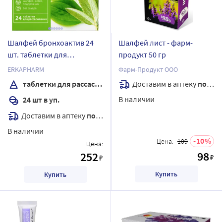
Шалфей бронхоактив 24
Шалфей лист - фарм-
шт. таблетки для
продукт 50 гр
рассасывания массой 960
ERKAPHARM
Фарм-Продукт ООО
мг
Доставим в аптеку
послезавтра
таблетки для рассасывания
В наличии
24 шт в уп.
Доставим в аптеку
послезавтра
В наличии
10
Цена:
109
Цена:
98
252
₽
₽
Купить
Купить