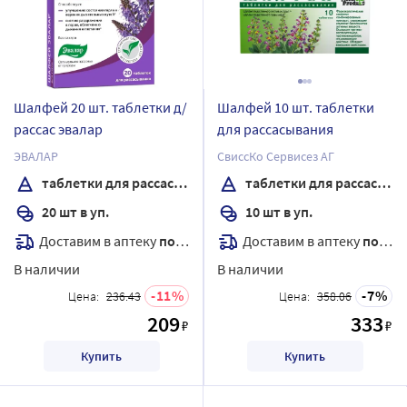
Шалфей 20 шт. таблетки д/
Шалфей 10 шт. таблетки
рассас эвалар
для рассасывания
ЭВАЛАР
СвиссКо Сервисез АГ
таблетки для рассасывания
таблетки для рассасывания
20 шт в уп.
10 шт в уп.
Доставим в аптеку
послезавтра
Доставим в аптеку
послезавтра
В наличии
В наличии
11
7
Цена:
236.43
Цена:
358.06
209
333
₽
₽
Купить
Купить