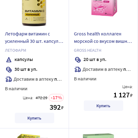
Летофарм витамин с
Gross health коллаген
усиленный 30 шт. капсулы
морской со вкусом вишни
массой 0,81 г/банка
20 шт. пакет-саше массой
ЛЕТОФАРМ
GROSS HEALTH
6,5 г
капсулы
20 шт в уп.
Доставим в аптеку
послезавтра
30 шт в уп.
В наличии
Доставим в аптеку
послезавтра
Цена:
В наличии
1 127
₽
17
Цена:
472.29
392
Купить
₽
Купить