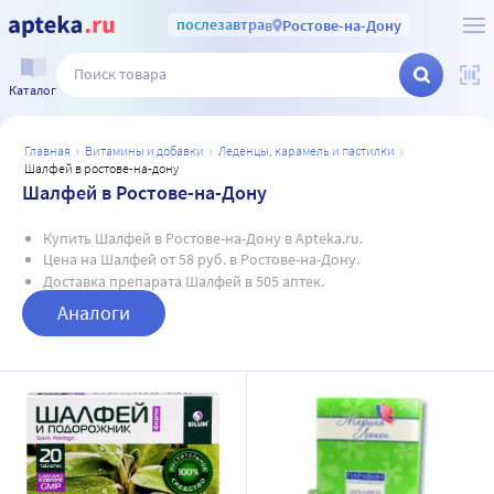
послезавтра
в
Ростове-на-Дону
Каталог
главная
витамины и добавки
леденцы, карамель и пастилки
шалфей в ростове-на-дону
Шалфей в Ростове-на-Дону
Купить Шалфей в Ростове-на-Дону в Apteka.ru.
Цена на Шалфей от 58 руб. в Ростове-на-Дону.
Доставка препарата Шалфей в 505 аптек.
Аналоги