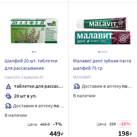
Шалфей 20 шт. таблетки
Малавит дент зубная паста
для рассасывания
шалфей 75 гр
СвиссКо Сервисез АГ
МАЛАВИТ
Доставим в аптеку
послезавтра
таблетки для рассасывания
В наличии
20 шт в уп.
Доставим в аптеку
послезавтра
В наличии
10
7
Цена:
220
Цена:
482.8
198
449
₽
₽