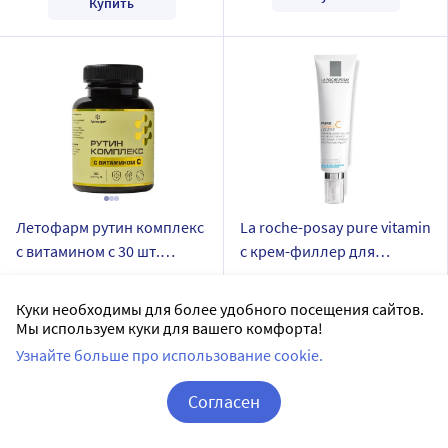
Купить
Летофарм рутин комплекс
La roche-posay pure vitamin
с витамином с 30 шт.
c крем-филлер для
капсулы по 0,6 г/банка
заполнения морщин для
ЛЕТОФАРМ
LA ROCHE-POSAY
нормальной и
Куки необходимы для более удобного посещения сайтов.
Доставим в аптеку
послезавтра
капсулы
комбинированной кожи
Мы используем куки для вашего комфорта!
В наличии
30 шт в уп.
40 мл
Узнайте больше про использование cookie.
Цена:
Доставим в аптеку
послезавтра
4 082
₽
Согласен
В наличии
Купить
17
Корзина
Вход / Регистрация
Цена:
332.53