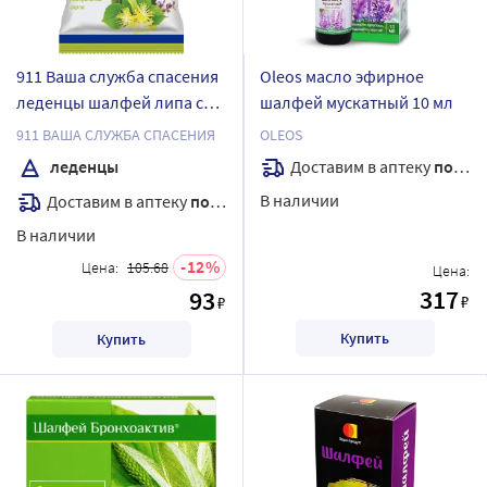
911 Ваша служба спасения
Oleos масло эфирное
леденцы шалфей липа с
шалфей мускатный 10 мл
витамином с леденцы
911 ВАША СЛУЖБА СПАСЕНИЯ
OLEOS
массой 2,5 г 50 гр
Доставим в аптеку
послезавтра
леденцы
В наличии
Доставим в аптеку
послезавтра
В наличии
12
Цена:
105.68
Цена:
317
93
₽
₽
Купить
Купить