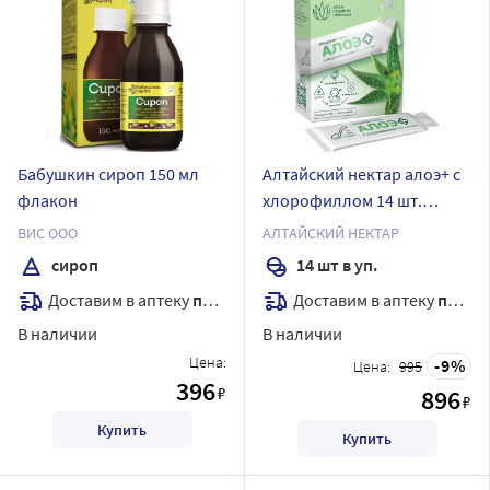
Бабушкин сироп 150 мл
Алтайский нектар алоэ+ с
флакон
хлорофиллом 14 шт.
стиков по 20 гр пищевой
ВИС ООО
АЛТАЙСКИЙ НЕКТАР
гель без сахара
сироп
14 шт в уп.
Доставим в аптеку
послезавтра
Доставим в аптеку
послезавтра
В наличии
В наличии
Цена:
9
Цена:
995
396
₽
896
₽
Купить
Купить