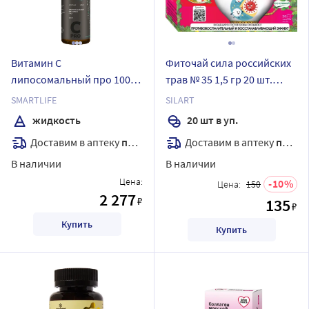
Витамин C
Фиточай сила российских
липосомальный про 100
трав № 35 1,5 гр 20 шт.
мл флакон жидкость с
фильтр-пакеты
SMARTLIFE
SILART
дозатором капельницей
жидкость
20 шт в уп.
Доставим в аптеку
послезавтра
Доставим в аптеку
послезавтра
В наличии
В наличии
Цена:
10
Цена:
150
2 277
₽
135
₽
Купить
Купить