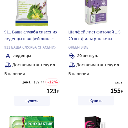
911 Ваша служба спасения
Шалфей лист фиточай 1,5
леденцы шалфей липа с
20 шт. фильтр-пакеты
витамином с без сахара
911 ВАША СЛУЖБА СПАСЕНИЯ
GREEN SIDE
леденцы массой 2,5 г 50 гр
леденцы
20 шт в уп.
Доставим в аптеку
послезавтра
Доставим в аптеку
послезавтра
В наличии
В наличии
12
Цена:
139.77
Цена:
155
123
₽
₽
Купить
Купить