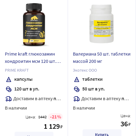
Prime kraft глюкозамин
Валериана 50 шт. таблетки
хондроитин мсм 120 шт.
массой 200 мг
капсулы массой 970 мг
PRIME KRAFT
Экотекс ООО
капсулы
таблетки
120 шт в уп.
50 шт в уп.
Доставим в аптеку
послезавтра
Доставим в аптеку
послезавтра
В наличии
В наличии
Цена:
21
Цена:
1442
36
₽
1 129
₽
Купить