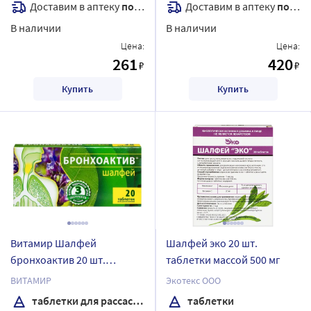
Доставим в аптеку
послезавтра
Доставим в аптеку
послезавтра
В наличии
В наличии
Цена:
Цена:
261
420
₽
₽
Купить
Купить
Витамир Шалфей
Шалфей эко 20 шт.
бронхоактив 20 шт.
таблетки массой 500 мг
таблетки для
ВИТАМИР
Экотекс ООО
рассасывания
таблетки для рассасывания
таблетки