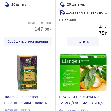
20 шт в уп.
20 шт в уп.
Доставим в аптеку
послезавтра
В наличии
Последняя цена:
Цена:
147
.00
₽
79
₽
Сообщить о поступлении
Купить
Шалфей лекарственный
ШАЛФЕЙ ПРЕМИУМ N20
1,5 20 шт. фильтр-пакеты
ТАБЛ Д/РАСС МАССОЙ 0,55Г
Наследие природы
/ЭРКАФАРМ
НАСЛЕДИЕ ПРИРОДЫ
Фарминтегро ООО