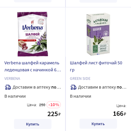
Verbena шалфей карамель
Шалфей лист фиточай 50
леденцовая с начинкой 60
гр
гр
VERBENA
GREEN SIDE
Доставим в аптеку
послезавтра
Доставим в аптеку
послезавтра
В наличии
В наличии
10
Цена:
250
Цена:
166
225
₽
₽
Купить
Купить