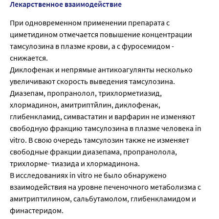
Лекарственное взаимодействие
При одновременном применении препарата с
циметидином отмечается повышение концентрации
тамсулозина в плазме крови, а с фуросемидом -
снижается.
Диклофенак и непрямые антикоагулянты несколько
увеличивают скорость выведения тамсулозина.
Диазепам, пропранолол, трихлорметиазид,
хлормадинон, амитриптйлин, диклофенак,
глибенкламид, симвастатин и варфарин не изменяют
свободную фракцию тамсулозина в плазме человека in
vitro. В свою очередь тамсулозин также не изменяет
свободные фракции диазепама, пропранолола,
трихлорме- тиазида и хлормадинона.
В исследованиях in vitro не было обнаружено
взаимодействия на уровне печеночного метаболизма с
амитриптилином, сальбутамолом, глибенкламидом и
финастеридом.