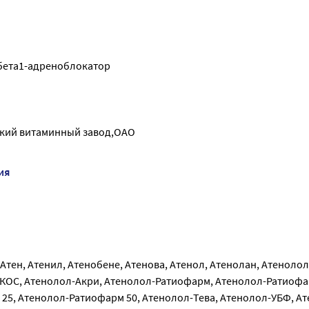
бета1-адреноблокатор
кий витаминный завод,ОАО
ия
 Атен, Атенил, Атенобене, Атенова, Атенол, Атенолан, Атеноло
КОС, Атенолол-Акри, Атенолол-Ратиофарм, Атенолол-Ратиофа
25, Атенолол-Ратиофарм 50, Атенолол-Тева, Атенолол-УБФ, Ат