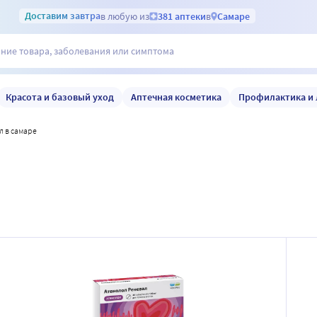
Доставим
завтра
в любую из
381 аптеки
в
Самаре
Красота и базовый уход
Аптечная косметика
Профилактика и 
л в самаре