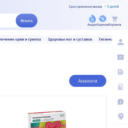
~ 5 дней
Срок хранения заказа
Искать
Акции
Уценка
Корзина
лечение орви и гриппа
Здоровье ног и суставов
Гигиена и уход
Аналоги