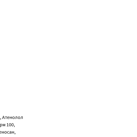
л, Атенолол
рм 100,
еносан,