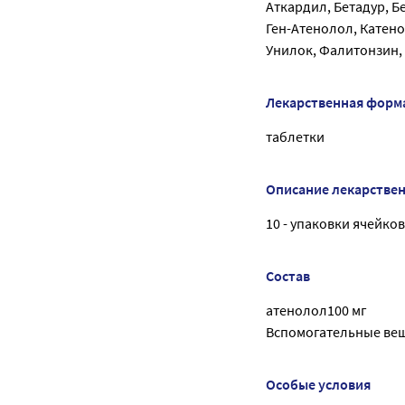
Аткардил, Бетадур, Б
Ген-Атенолол, Катен
Унилок, Фалитонзин, 
Лекарственная форм
таблетки
Описание лекарстве
10 - упаковки ячейко
Состав
атенолол100 мг
Вспомогательные веще
Особые условия