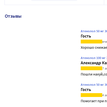
Отзывы
Атенолол 50 мг 
Гость
вче
Хорошо снижает
Атенолол 100 мг 
Александр Ка
7 а
Пошли нахуй,с
Атенолол 50 мг 3
Гость
4 а
Помогает при 