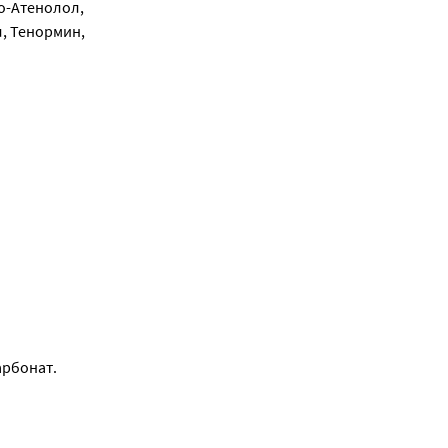
ро-Атенолол,
л, Тенормин,
арбонат.