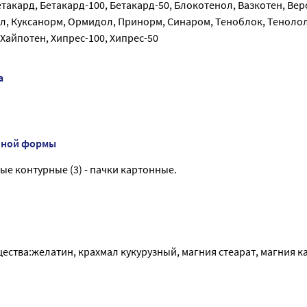
етакард, Бетакард-100, Бетакард-50, Блокотенол, Вазкотен, Ве
ол, Куксанорм, Ормидол, Принорм, Синаром, Теноблок, Теноло
Хайпотен, Хипрес-100, Хипрес-50
а
нной формы
вые контурные (3) - пачки картонные.
ства:желатин, крахмал кукурузный, магния стеарат, магния к