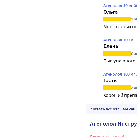
Атенолол 50 мг 
Ольга
4 а
Много лет их п
Атенолол 100 мг 
Елена
3 а
Пью уже много 
Атенолол 100 мг 
Гость
2 а
Хороший препа
Читать все отзывы 240
Атенолол Инстр
Беречь от детей