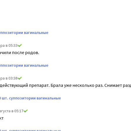
суппозитории вагинальные
ра в 05:33
ачили после родов.
суппозитории вагинальные
ра в 03:38
ействующий препарат. Брала уже несколько раз. Снимает раз
10 шт. суппозитории вагинальные
вгуста в 05:17
кт
10 шт. суппозитории вагинальные