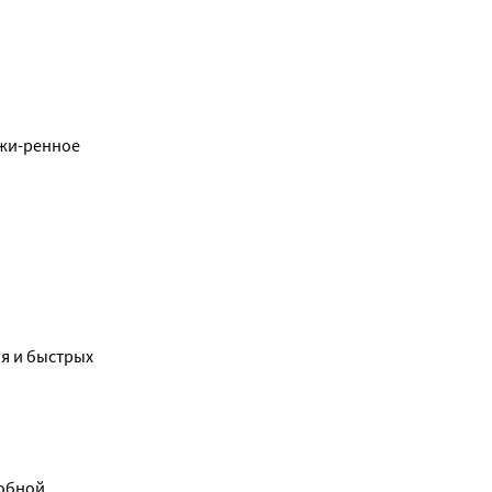
зжи-ренное
я и быстрых
обной,