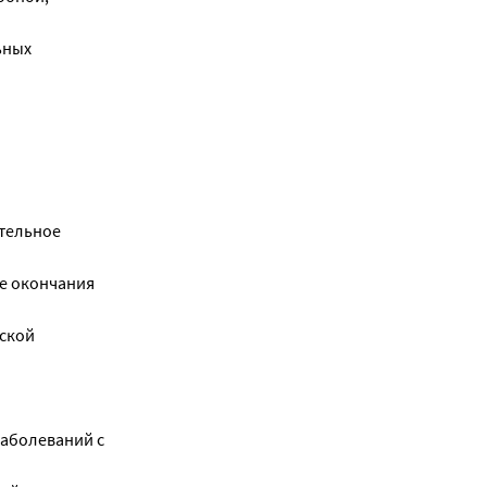
ьных
ятельное
е окончания
еской
заболеваний с