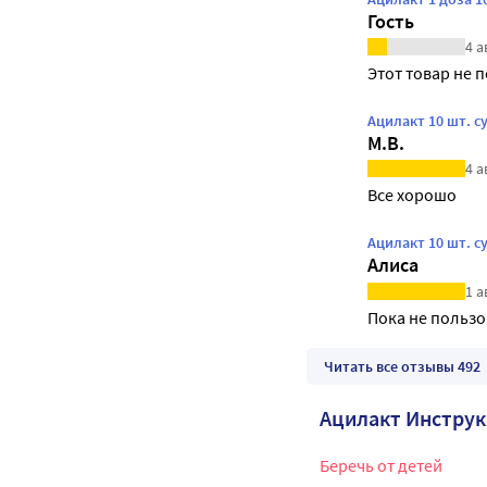
Гость
4 а
Этот товар не п
Ацилакт 10 шт. 
М.В.
4 а
Все хорошо
Ацилакт 10 шт. 
Алиса
1 а
Пока не пользо
Читать все отзывы 492
Ацилакт Инстру
Беречь от детей