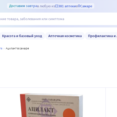
Доставим
завтра
в любую из
381 аптеки
в
Самаре
Красота и базовый уход
Аптечная косметика
Профилактика и 
тв
ацилакт в самаре