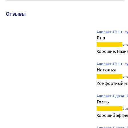
Отзывы
Ацилакт 10 шт. 
Яна
вче
Хорошие. Назн
Ацилакт 10 шт. 
Наталья
вче
Комфортный и д
Ацилакт 1 доза 
Гость
5 а
Хороший эффе
Ацилакт 1 доза 