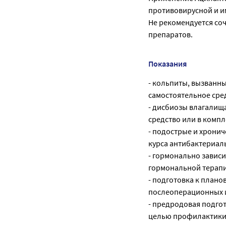
противовирусной и 
Не рекомендуется со
препаратов.
Показания
- кольпиты, вызванн
самостоятельное сре
- дисбиозы влагалища
средство или в компл
- подострые и хрони
курса антибактериал
- гормонально завис
гормональной терапи
- подготовка к план
послеоперационных 
- предродовая подго
целью профилактики 