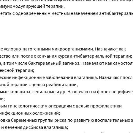
иммуномодулирующей терапии.
четать с одновременным местным назначением антибактериал
ые условно-патогенными микроорганизмами. Назначают как
дство или после окончания курса антибактериальной терапии;
, в том числе бактериальный вагиноз. Назначают как самосто
ексной терапии;
ческие инфекционные заболевания влагалища. Назначают посл
ьной терапии с целью реабилитации;
имые кольпиты, сенильные и др. Назначают на фоне специфич
и;
овым гинекологическим операциям с целью профилактики
инфекционных осложнений;
товка беременных группы риска по развитию воспалительных 
и лечения дисбиоза влагалища;