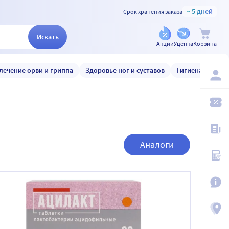
~ 5 дней
Срок хранения заказа
Искать
Акции
Уценка
Корзина
лечение орви и гриппа
Здоровье ног и суставов
Гигиена и уход
Аналоги