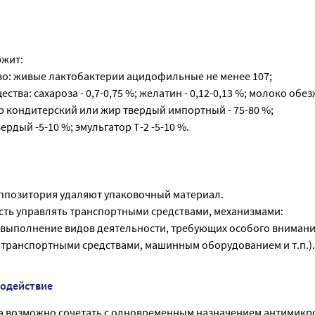
ржит:
о: живые лактобактерии ацидофильные не менее 107;
ства: сахароза - 0,7-0,75 %; желатин - 0,12-0,13 %; молоко обе
 жир кондитерский или жир твердый импортный - 75-80 %;
рдый -5-10 %; эмульгатор Т-2 -5-10 %.
уппозитория удаляют упаковочный материал.
сть управлять транспортными средствами, механизмами:
а выполнение видов деятельности, требующих особого внимани
 транспортными средствами, машинным оборудованием и т.п.).
модействие
 возможно сочетать с одновременным назначением антимикр