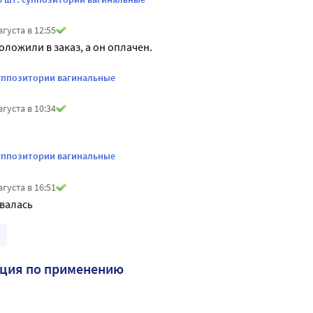
вгуста в 12:55
оложили в заказ, а он оплачен.
суппозитории вагинальные
вгуста в 10:34
суппозитории вагинальные
вгуста в 16:51
валась 
кция по применению