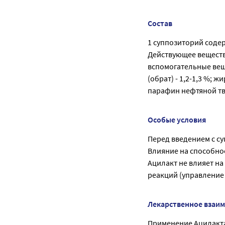
Состав
1 суппозиторий соде
Действующее веществ
вспомогательные веще
(обрат) - 1,2-1,3 %;
парафин нефтяной тве
Особые условия
Перед введением с с
Влияние на способно
Ацилакт не влияет н
реакций (управление
Лекарственное взаи
Применение Ацилакта