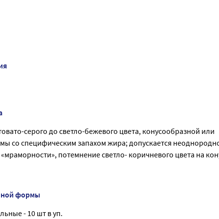
ия
а
товато-серого до светло-бежевого цвета, конусообразной или
ы со специфическим запахом жира; допускается неоднородно
 «мраморности», потемнение светло- коричневого цвета на ко
нной формы
ьные - 10 шт в уп.