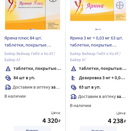
Ярина плюс 84 шт.
Ярина 3 мг + 0,03 мг 63 шт.
таблетки, покрытые
таблетки, покрытые
пленочной оболочкой
пленочной оболочкой
Байер Веймар ГмбХ и Ко.КГ/
Байер Веймар ГмбХ и Ко.КГ/
Байер АГ
Байер АГ
таблетки, покрытые пленочной оболочкой
таблетки, покрытые пленочной оболочкой
84 шт в уп.
Дозировка 3 мг + 0,03 мг
Доставим в аптеку
завтра
63 шт в уп.
В наличии
Доставим в аптеку
завтра
В наличии
Цена:
Цена:
4 320
4 238
₽
₽
Купить
Купить