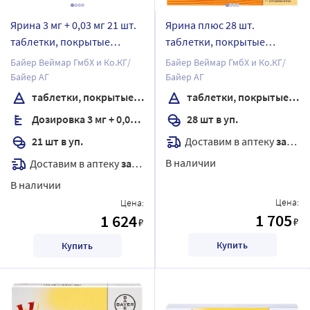
Ярина 3 мг + 0,03 мг 21 шт.
Ярина плюс 28 шт.
таблетки, покрытые
таблетки, покрытые
пленочной оболочкой
пленочной оболочкой
Байер Веймар ГмбХ и Ко.КГ/
Байер Веймар ГмбХ и Ко.КГ/
Байер АГ
Байер АГ
таблетки, покрытые пленочной оболочкой
таблетки, покрытые пленочной оболочкой
Дозировка 3 мг + 0,03 мг
28 шт в уп.
Доставим в аптеку
завтра
21 шт в уп.
В наличии
Доставим в аптеку
завтра
В наличии
Цена:
Цена:
1 705
1 624
₽
₽
Купить
Купить