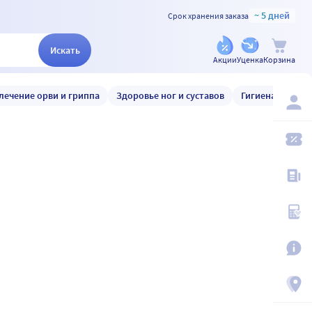
~ 5 дней
Срок хранения заказа
Искать
Акции
Уценка
Корзина
лечение орви и гриппа
Здоровье ног и суставов
Гигиена и уход