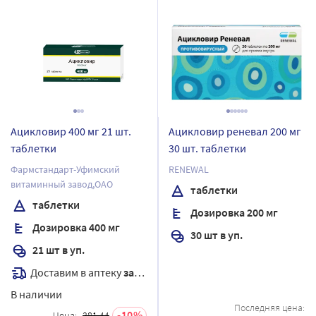
Ацикловир 400 мг 21 шт.
Ацикловир реневал 200 мг
таблетки
30 шт. таблетки
Фармстандарт-Уфимский
RENEWAL
витаминный завод,ОАО
таблетки
таблетки
Дозировка 200 мг
Дозировка 400 мг
30 шт в уп.
21 шт в уп.
Доставим в аптеку
завтра
В наличии
Последняя цена:
10
Цена:
381.44