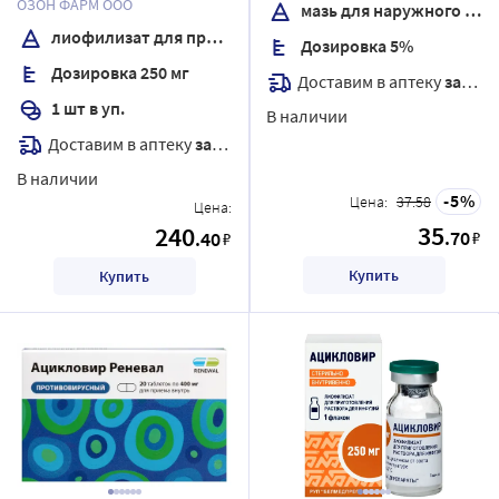
ОЗОН ФАРМ ООО
мазь для наружного применения
для инфузий
лиофилизат для приготовления раствора для инфузий
Дозировка 5%
Дозировка 250 мг
Доставим в аптеку
завтра
1 шт в уп.
В наличии
Доставим в аптеку
завтра
В наличии
5
Цена:
37.58
Цена:
35
240
.70
.40
₽
₽
Купить
Купить