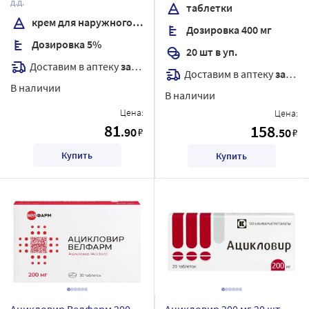
д.д.
таблетки
крем для наружного применения
Дозировка 400 мг
Дозировка 5%
20 шт в уп.
Доставим в аптеку
завтра
Доставим в аптеку
завтра
В наличии
В наличии
Цена:
Цена:
81
158
.90
₽
.50
₽
Купить
Купить
Ацикловир Велфарм 200
Ацикловир 200 мг 20 шт.