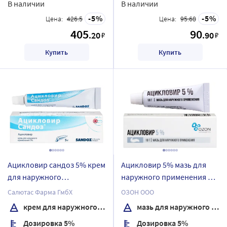
В наличии
В наличии
5
5
Цена:
426.5
Цена:
95.68
405
90
.20
.90
₽
₽
Купить
Купить
Ацикловир сандоз 5% крем
Ацикловир 5% мазь для
для наружного
наружного применения 10
применения 5 гр
гр
Салютас Фарма ГмбХ
ОЗОН ООО
крем для наружного применения
мазь для наружного применения
Дозировка 5%
Дозировка 5%