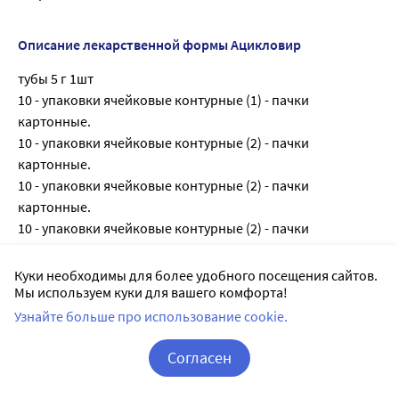
Описание лекарственной формы Ацикловир
тубы 5 г 1шт
10 - упаковки ячейковые контурные (1) - пачки
картонные.
10 - упаковки ячейковые контурные (2) - пачки
картонные.
10 - упаковки ячейковые контурные (2) - пачки
картонные.
10 - упаковки ячейковые контурные (2) - пачки
картонные.
10 - упаковки ячейковые контурные (3) - пачки картонные
Куки необходимы для более удобного посещения сайтов.
Мы используем куки для вашего комфорта!
10 г - алюминиевые (1) - пачки картонные.
10 г - алюминиевые (1) - пачки картонные.
Узнайте больше про использование cookie.
10 г в тубы алюминиевые.
Согласен
Каждую тубу вместе с инструкцией по применению в
пачку из картона.
Корзина
Вход / Регистрация