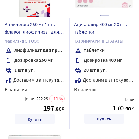
Ацикловир 250 мг 1 шт.
Ацикловир 400 мг 20 шт.
флакон лиофилизат для
таблетки
приготовления раствора
Фармлэнд СП ООО
ТАТХИМФАРМПРЕПАРАТЫ
для инфузий
лиофилизат для приготовления раствора для инфузий
таблетки
Дозировка 250 мг
Дозировка 400 мг
1 шт в уп.
20 шт в уп.
Доставим в аптеку
завтра
Доставим в аптеку
завтра
В наличии
В наличии
11
Цена:
222.25
Цена:
170
197
.90
.80
₽
₽
Купить
Купить