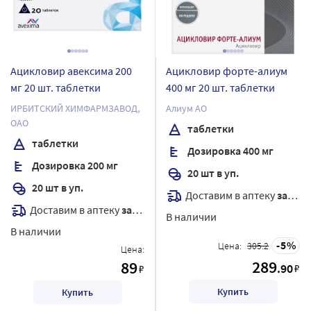
Ацикловир авексима 200
Ацикловир форте-алиум
мг 20 шт. таблетки
400 мг 20 шт. таблетки
ИРБИТСКИЙ ХИМФАРМЗАВОД,
Алиум АО
ОАО
таблетки
таблетки
Дозировка 400 мг
Дозировка 200 мг
20 шт в уп.
20 шт в уп.
Доставим в аптеку
завтра
Доставим в аптеку
завтра
В наличии
В наличии
5
Цена:
305.2
Цена:
289
89
.90
₽
₽
Купить
Купить