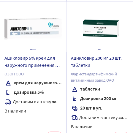
Ацикловир 5% крем для
Ацикловир 200 мг 20 шт.
наружного применения 5
таблетки
гр
ОЗОН ООО
Фармстандарт-Уфимский
витаминный завод,ОАО
крем для наружного применения
таблетки
Дозировка 5%
Дозировка 200 мг
Доставим в аптеку
завтра
20 шт в уп.
В наличии
Доставим в аптеку
завтра
В наличии