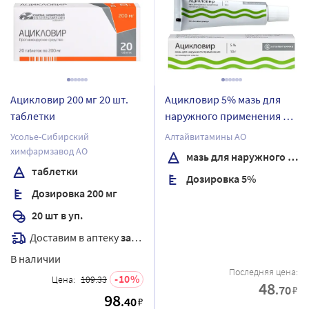
Ацикловир 200 мг 20 шт.
Ацикловир 5% мазь для
таблетки
наружного применения 10
гр
Усолье-Сибирский
Алтайвитамины АО
химфармзавод АО
мазь для наружного применения
таблетки
Дозировка 5%
Дозировка 200 мг
20 шт в уп.
Доставим в аптеку
завтра
В наличии
Последняя цена:
10
Цена:
109.33
48
.70
₽
98
.40
₽