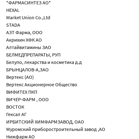
*ФАРМАСИНТЕЗ АО*
HEXAL
Market Union Co.,Ltd
STADA
АЗТ Фарма, ООО
Акрихин ХФК АО
Алтайвитамины ЗАО
БЕЛМЕДПРЕПАРАТЫ, РУП
Белупо, лекарства и косметика д.д
БРЫНЦАЛОВ-А,ЗАО
Вертекс (АО)
Вертекс Акционерное Общество
ВИФИТЕХ ПКП
ВИЧЕР-ФАРМ , ООО
ВОСТОК
Гексал АГ
ИРБИТСКИЙ ХИМФАРМЗАВОД, ОАО
Муромский приборостроительный завод ,АО
Нижфарм АО