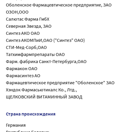
Оболенское Фармацевтическое предприятие, ЗАО
ОЗОН,ООО
Салютас Фарма ГмбХ
Северная Звезда, ЗАО
Синтез АКО ОАО
Синтез АКОМПиИ,ОАО ("Синтез" ОАО)
СТИ-Мед-Сорб,ОАО
Татхимфармпрепараты ОАО
Фарм. фабрика Санкт-Петербурга,ОАО
Фармакон ОАО
Фармасинтез АО
Фармацевтическое предприятие "Оболенское" ЗАО
Хэндок Фармасьютикалс Ко., Лтд.,
ЩЕЛКОВСКИЙ ВИТАМИННЫЙ ЗАВОД
Страна происхождения
Германия