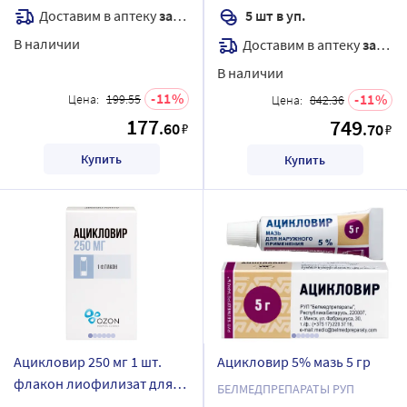
Доставим в аптеку
завтра
5 шт в уп.
В наличии
Доставим в аптеку
завтра
В наличии
11
11
Цена:
199.55
Цена:
842.36
177
749
.60
₽
.70
₽
Купить
Купить
Ацикловир 250 мг 1 шт.
Ацикловир 5% мазь 5 гр
флакон лиофилизат для
БЕЛМЕДПРЕПАРАТЫ РУП
приготовления раствора