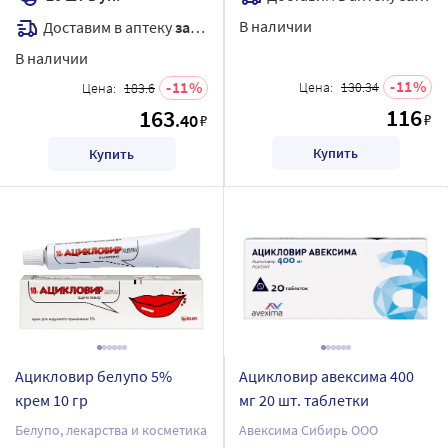
В наличии
Доставим в аптеку
завтра
В наличии
11
11
Цена:
130.34
Цена:
183.6
116
163
.40
₽
₽
Купить
Купить
Ацикловир белупо 5%
Ацикловир авексима 400
крем 10 гр
мг 20 шт. таблетки
Белупо, лекарства и косметика
Авексима Сибирь ООО