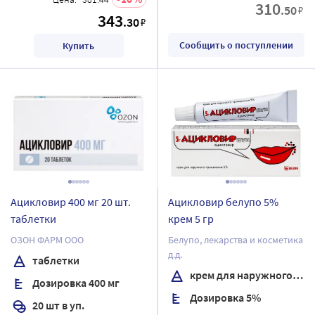
310
.50
₽
343
.30
₽
Сообщить о поступлении
Купить
Ацикловир 400 мг 20 шт.
Ацикловир белупо 5%
таблетки
крем 5 гр
ОЗОН ФАРМ ООО
Белупо, лекарства и косметика
д.д.
таблетки
крем для наружного применения
Дозировка 400 мг
Дозировка 5%
20 шт в уп.