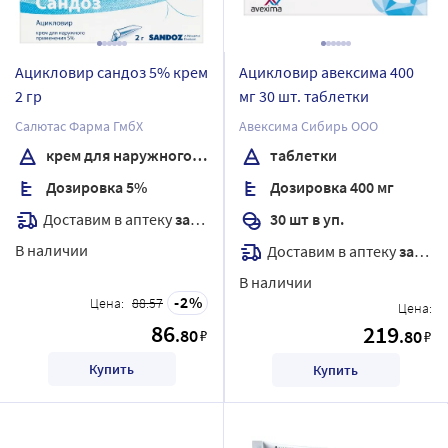
Ацикловир сандоз 5% крем
Ацикловир авексима 400
2 гр
мг 30 шт. таблетки
Салютас Фарма ГмбХ
Авексима Сибирь ООО
крем для наружного применения
таблетки
Дозировка 5%
Дозировка 400 мг
Доставим в аптеку
завтра
30 шт в уп.
В наличии
Доставим в аптеку
завтра
В наличии
2
Цена:
88.57
Цена:
86
219
.80
₽
.80
₽
Купить
Купить