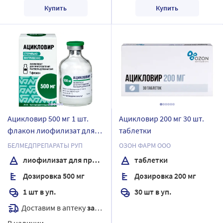
Купить
Купить
Ацикловир 500 мг 1 шт.
Ацикловир 200 мг 30 шт.
флакон лиофилизат для
таблетки
приготовления раствора
БЕЛМЕДПРЕПАРАТЫ РУП
ОЗОН ФАРМ ООО
для инфузий
лиофилизат для приготовления раствора для инфузий
таблетки
Дозировка 500 мг
Дозировка 200 мг
1 шт в уп.
30 шт в уп.
Доставим в аптеку
завтра
В наличии