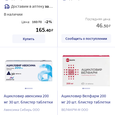
Доставим в аптеку
завтра
В наличии
Последняя цена:
2
Цена:
168.78
46
.50
₽
165
.40
₽
Сообщить о поступлении
Купить
Ацикловир авексима 200
Ацикловир Велфарм 200
мг 30 шт. блистер таблетки
мг 20 шт. блистер таблетки
Авексима Сибирь ООО
ВЕЛФАРМ-М ООО