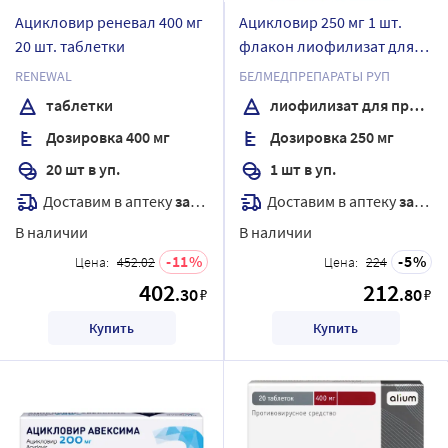
Ацикловир реневал 400 мг
Ацикловир 250 мг 1 шт.
20 шт. таблетки
флакон лиофилизат для
раствора для инфузий
RENEWAL
БЕЛМЕДПРЕПАРАТЫ РУП
таблетки
лиофилизат для приготовления раствора для инфузий
Дозировка 400 мг
Дозировка 250 мг
20 шт в уп.
1 шт в уп.
Доставим в аптеку
завтра
Доставим в аптеку
завтра
В наличии
В наличии
11
5
Цена:
452.02
Цена:
224
402
212
.30
.80
₽
₽
Купить
Купить