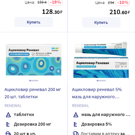
19
10
Цена:
159.4
Цена:
234
128
210
.30
₽
.60
₽
Купить
Купить
Ацикловир реневал 200 мг
Ацикловир реневал 5%
20 шт. таблетки
мазь для наружного
применения 5 гр
RENEWAL
RENEWAL
таблетки
мазь для наружного применения
Дозировка 200 мг
Дозировка 5%
Доставим в аптеку
завтра
20 шт в уп.