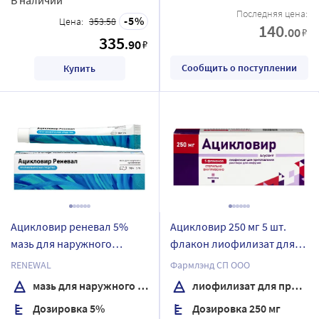
Последняя цена:
5
Цена:
353.58
140
.00
₽
335
.90
₽
Сообщить о поступлении
Купить
Ацикловир реневал 5%
Ацикловир 250 мг 5 шт.
мазь для наружного
флакон лиофилизат для
применения 10 гр
приготовления раствора
RENEWAL
Фармлэнд СП ООО
для инфузий
мазь для наружного применения
лиофилизат для приготовления раствора для инфузий
Дозировка 5%
Дозировка 250 мг