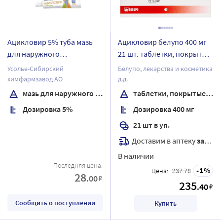
Ацикловир 5% туба мазь
Ацикловир белупо 400 мг
для наружного
21 шт. таблетки, покрытые
применения 10 гр
пленочной оболочкой
Усолье-Сибирский
Белупо, лекарства и косметика
химфармзавод АО
д.д.
мазь для наружного применения
таблетки, покрытые пленочной оболочкой
Дозировка 5%
Дозировка 400 мг
21 шт в уп.
Доставим в аптеку
завтра
В наличии
Последняя цена:
1
Цена:
237.78
28
.00
₽
235
.40
₽
Сообщить о поступлении
Купить