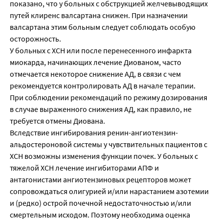
показано, что у больных с обструкцией желчевыводящих
путей клиренс валсартана снижен. При назначении
валсартана этим больным следует соблюдать особую
осторожность.
У больных с ХСН или после перенесенного инфаркта
миокарда, начинающих лечение Диованом, часто
отмечается некоторое снижение АД, в связи с чем
рекомендуется контролировать АД в начале терапии.
При соблюдении рекомендаций по режиму дозирования
в случае выраженного снижения АД, как правило, не
требуется отмены Диована.
Вследствие ингибирования ренин-ангиотензин-
альдостероновой системы у чувствительных пациентов с
ХСН возможны изменения функции почек. У больных с
тяжелой ХСН лечение ингибиторами АПФ и
антагонистами ангиотензиновых рецепторов может
сопровождаться олигурией и/или нарастанием азотемии
и (редко) острой почечной недостаточностью и/или
смертельным исходом. Поэтому необходима оценка