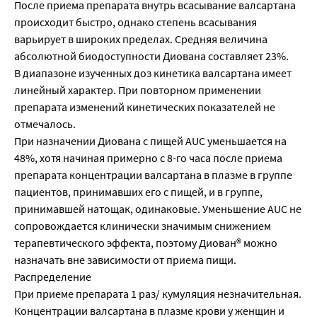
После приема препарата внутрь всасывание валсартана
происходит быстро, однако степень всасывания
варьирует в широких пределах. Средняя величина
абсолютной биодоступности Диована составляет 23%.
В диапазоне изученных доз кинетика валсартана имеет
линейный характер. При повторном применении
препарата изменений кинетических показателей не
отмечалось.
При назначении Диована с пищей AUC уменьшается на
48%, хотя начиная примерно с 8-го часа после приема
препарата концентрации валсартана в плазме в группе
пациентов, принимавших его с пищей, и в группе,
принимавшей натощак, одинаковые. Уменьшение AUC не
сопровождается клинически значимым снижением
терапевтического эффекта, поэтому Диован® можно
назначать вне зависимости от приема пищи.
Распределение
При приеме препарата 1 раз/ кумуляция незначительная.
Концентрации валсартана в плазме крови у женщин и