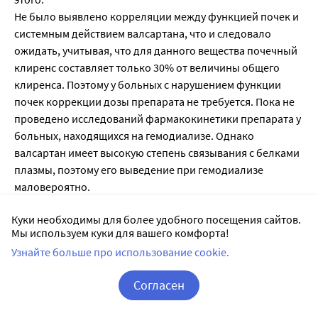
Не было выявлено корреляции между функцией почек и
системным действием валсартана, что и следовало
ожидать, учитывая, что для данного вещества почечный
клиренс составляет только 30% от величины общего
клиренса. Поэтому у больных с нарушением функции
почек коррекции дозы препарата не требуется. Пока не
проведено исследований фармакокинетики препарата у
больных, находящихся на гемодиализе. Однако
валсартан имеет высокую степень связывания с белками
плазмы, поэтому его выведение при гемодиализе
маловероятно.
Около 70% от величины всосавшейся дозы валсартана
Куки необходимы для более удобного посещения сайтов.
экскретируется с желчью, преимущественно в
Мы используем куки для вашего комфорта!
неизмененном виде. Валсартан не подвергается
Узнайте больше про использование cookie.
значительной биотрансформации, системное действие
валсартана не коррелирует со степенью нарушений
Согласен
функции печени. Поэтому у больных с печеночной
недостаточностью небилиарного происхождения и при
Корзина
Вход / Регистрация