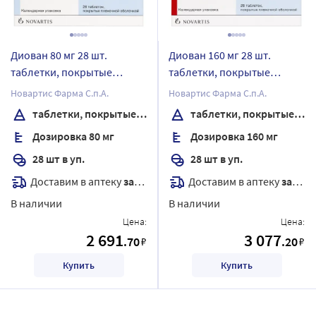
Диован 80 мг 28 шт.
Диован 160 мг 28 шт.
таблетки, покрытые
таблетки, покрытые
пленочной оболочкой
пленочной оболочкой
Новартис Фарма С.п.А.
Новартис Фарма С.п.А.
таблетки, покрытые пленочной оболочкой
таблетки, покрытые пленочной оболочкой
Дозировка 80 мг
Дозировка 160 мг
28 шт в уп.
28 шт в уп.
Доставим в аптеку
завтра
Доставим в аптеку
завтра
В наличии
В наличии
Цена:
Цена:
2 691
3 077
.70
.20
₽
₽
Купить
Купить