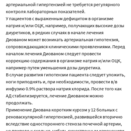
артериальной гипертензией не требуется регулярного
контроля лабораторных показателей.
У пациентов с выраженным дефицитом в организме
натрия и/или ОЦК, например, получающих высокие дозы
диуретиков, в редких случаях в начале лечения
Диованом может возникать артериальная гипотензия,
сопровождающаяся клиническими проявлениями. Перед
началом лечения Диованом следует провести
коррекцию содержания в организме натрия и/или ОЦК,
например путем уменьшения дозы диуретика.
В случае развития гипотензии пациента следует уложить,
ноги приподнять и, при необходимости, провести в/в
инфузию 0.9% раствора натрия хлорида. После того как
АД стабилизируется, лечение Диованом можно
продолжать.
Применение Диована коротким курсом у 12 больных с
реноваскулярной гипертензией, развившейся вторично
вследствие одностороннего стеноза почечной артерии,
не привело к сколько-нибудь существенным изменениям