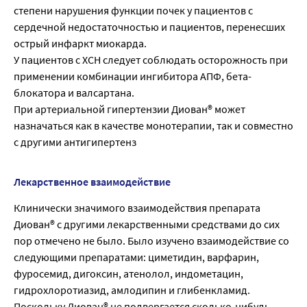
степени нарушения функции почек у пациентов с
сердечной недостаточностью и пациентов, перенесших
острый инфаркт миокарда.
У пациентов с ХСН следует соблюдать осторожность при
применении комбинации ингибитора АПФ, бета-
блокатора и валсартана.
При артериальной гипертензии Диован® может
назначаться как в качестве монотерапии, так и совместно
с другими антигипертенз
Лекарственное взаимодействие
Клинически значимого взаимодействия препарата
Диован® с другими лекарственными средствами до сих
пор отмечено не было. Было изучено взаимодействие со
следующими препаратами: циметидин, варфарин,
фуросемид, дигоксин, атенолол, индометацин,
гидрохлоротиазид, амлодипин и глибенкламид.
Поскольку Диован® не подвергается сколько-нибудь