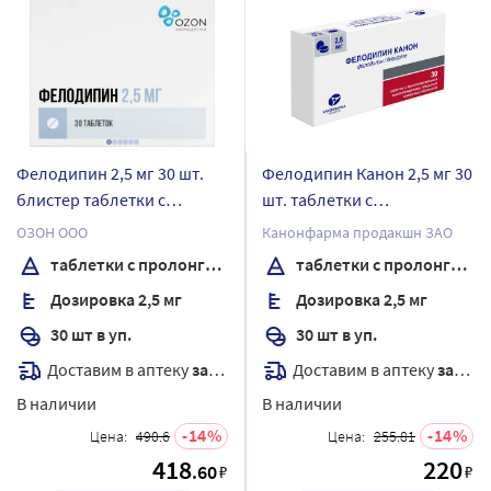
Фелодипин 2,5 мг 30 шт.
Фелодипин Канон 2,5 мг 30
блистер таблетки с
шт. таблетки с
пролонгированным
пролонгированным
ОЗОН ООО
Канонфарма продакшн ЗАО
высвобождением,
высвобождением,
таблетки с пролонгированным высвобождением, покрытые пленочной оболочкой
таблетки с пролонгированным высвобождением, покрытые пленочной оболочкой
покрытые пленочной
покрытые пленочной
Дозировка 2,5 мг
Дозировка 2,5 мг
оболочкой
оболочкой
30 шт в уп.
30 шт в уп.
Доставим в аптеку
завтра
Доставим в аптеку
завтра
В наличии
В наличии
14
14
Цена:
490.6
Цена:
255.81
418
220
.60
₽
₽