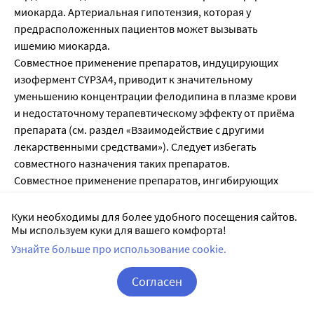
миокарда. Артериальная гипотензия, которая у
предрасположенных пациентов может вызывать
ишемию миокарда.
Совместное применение препаратов, индуцирующих
изофермент СYР3А4, приводит к значительному
уменьшению концентрации фелодипина в плазме крови
и недостаточному терапевтическому эффекту от приёма
препарата (см. раздел «Взаимодействие с другими
лекарственными средствами»). Следует избегать
совместного назначения таких препаратов.
Совместное применение препаратов, ингибирующих
изофермент СYР3А4, приводит к значительному
увеличению концентрации фелодипина в плазме крови,
Куки необходимы для более удобного посещения сайтов.
Мы используем куки для вашего комфорта!
в связи с чем, следует избегать таких комбинаций.
Следует избегать приёма препарата с грейпфрутовым
Узнайте больше про использование cookie.
соком из-за значительного увеличения концентрации
Согласен
фелодипина в плазме крови. Необходимо тщательно
соблюдать гигиену полости рта (см. раздел «Побочное
Корзина
Вход / Регистрация