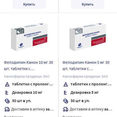
Купить
Купить
Фелодипин Канон 10 мг 30
Фелодипин Канон 5 мг 30
шт. таблетки с
шт. таблетки с
пролонгированным
пролонгированным
Канонфарма продакшн ЗАО
Канонфарма продакшн ЗАО
высвобождением,
высвобождением,
таблетки с пролонгированным высвобождением, покрытые пленочной оболочкой
таблетки с пролонгированным высвобождением, покрытые пленочной оболочкой
покрытые пленочной
покрытые пленочной
Дозировка 10 мг
Дозировка 5 мг
оболочкой
оболочкой
30 шт в уп.
30 шт в уп.
Доставим в аптеку
завтра
Доставим в аптеку
завтра
В наличии
В наличии