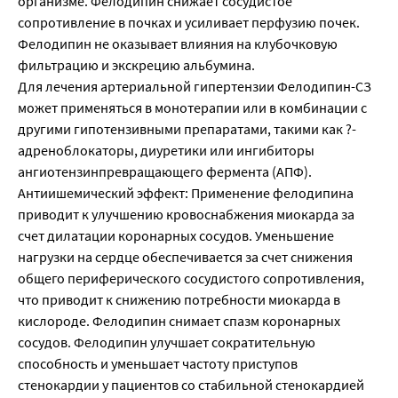
организме. Фелодипин снижает сосудистое
сопротивление в почках и усиливает перфузию почек.
Фелодипин не оказывает влияния на клубочковую
фильтрацию и экскрецию альбумина.
Для лечения артериальной гипертензии Фелодипин-СЗ
может применяться в монотерапии или в комбинации с
другими гипотензивными препаратами, такими как ?-
адреноблокаторы, диуретики или ингибиторы
ангиотензинпревращающего фермента (АПФ).
Антиишемический эффект: Применение фелодипина
приводит к улучшению кровоснабжения миокарда за
счет дилатации коронарных сосудов. Уменьшение
нагрузки на сердце обеспечивается за счет снижения
общего периферического сосудистого сопротивления,
что приводит к снижению потребности миокарда в
кислороде. Фелодипин снимает спазм коронарных
сосудов. Фелодипин улучшает сократительную
способность и уменьшает частоту приступов
стенокардии у пациентов со стабильной стенокардией