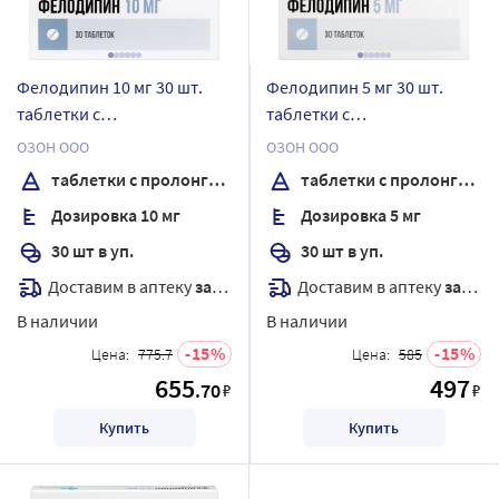
Фелодипин 10 мг 30 шт.
Фелодипин 5 мг 30 шт.
таблетки с
таблетки с
пролонгированным
пролонгированным
ОЗОН ООО
ОЗОН ООО
высвобождением,
высвобождением,
таблетки с пролонгированным высвобождением, покрытые пленочной оболочкой
таблетки с пролонгированным высвобождением, покрытые пленочной оболочкой
покрытые пленочной
покрытые пленочной
Дозировка 10 мг
Дозировка 5 мг
оболочкой
оболочкой
30 шт в уп.
30 шт в уп.
Доставим в аптеку
завтра
Доставим в аптеку
завтра
В наличии
В наличии
15
15
Цена:
775.7
Цена:
585
655
497
.70
₽
₽
Купить
Купить