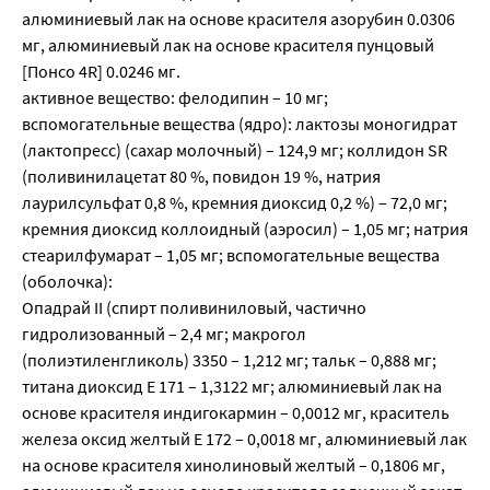
алюминиевый лак на основе красителя азорубин 0.0306
мг, алюминиевый лак на основе красителя пунцовый
[Понсо 4R] 0.0246 мг.
активное вещество: фелодипин – 10 мг;
вспомогательные вещества (ядро): лактозы моногидрат
(лактопресс) (сахар молочный) – 124,9 мг; коллидон SR
(поливинилацетат 80 %, повидон 19 %, натрия
лаурилсульфат 0,8 %, кремния диоксид 0,2 %) – 72,0 мг;
кремния диоксид коллоидный (аэросил) – 1,05 мг; натрия
стеарилфумарат – 1,05 мг; вспомогательные вещества
(оболочка):
Опадрай II (спирт поливиниловый, частично
гидролизованный – 2,4 мг; макрогол
(полиэтиленгликоль) 3350 – 1,212 мг; тальк – 0,888 мг;
титана диоксид Е 171 – 1,3122 мг; алюминиевый лак на
основе красителя индигокармин – 0,0012 мг, краситель
железа оксид желтый Е 172 – 0,0018 мг, алюминиевый лак
на основе красителя хинолиновый желтый – 0,1806 мг,