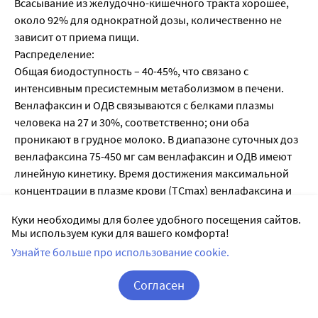
Всасывание из желудочно-кишечного тракта хорошее,
около 92% для однократной дозы, количественно не
зависит от приема пищи.
Распределение:
Общая биодоступность – 40-45%, что связано с
интенсивным пресистемным метаболизмом в печени.
Венлафаксин и ОДВ связываются с белками плазмы
человека на 27 и 30%, соответственно; они оба
проникают в грудное молоко. В диапазоне суточных доз
венлафаксина 75-450 мг сам венлафаксин и ОДВ имеют
линейную кинетику. Время достижения максимальной
концентрации в плазме крови (TCmax) венлафаксина и
ОДВ – 2 и 3 ч, соответственно, после приема таблеток
Куки необходимы для более удобного посещения сайтов.
Венлафаксина внутрь. В случае приема
Мы используем куки для вашего комфорта!
пролонгированных форм венлафаксина показатели
Узнайте больше про использование cookie.
TCmax 5,5 и 9 ч, соответственно.
Период полувыведения (T1/2) составил 5 ± 2 ч и 11 ± 2 ч,
Согласен
для венлафаксина и ОДВ, соответственно.Равновесная
Корзина
Вход / Регистрация
концентрация в плазме (Css) для венлафаксина и ОДВ