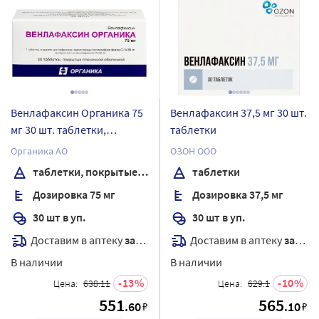
Венлафаксин Органика 75
Венлафаксин 37,5 мг 30 шт.
мг 30 шт. таблетки,
таблетки
покрытые пленочной
Органика АО
ОЗОН ООО
оболочкой
таблетки, покрытые пленочной оболочкой
таблетки
Дозировка 75 мг
Дозировка 37,5 мг
30 шт в уп.
30 шт в уп.
Доставим в аптеку
завтра
Доставим в аптеку
завтра
В наличии
В наличии
13
10
Цена:
638.11
Цена:
629.1
551
565
.60
.10
₽
₽