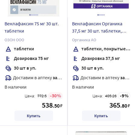
Венлафаксин 75 мг 30 шт.
Венлафаксин Органика
таблетки
37,5 мг 30 шт. таблетки,
покрытые пленочной
ОЗОН ООО
Органика АО
оболочкой
таблетки
таблетки, покрытые пленочной оболочкой
Дозировка 75 мг
Дозировка 37,5 мг
30 шт в уп.
30 шт в уп.
Доставим в аптеку
завтра
Доставим в аптеку
завтра
В наличии
В наличии
30
9
Цена:
772.5
Цена:
405.26
538
365
.50
.80
₽
₽
Купить
Купить