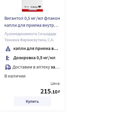
Вигантол 0,5 мг/мл флакон
капли для приема внутрь
масляные 10 мл
Лузомедикамента Сосьедаде
Текника Фармасеутика, С.А.
капли для приема внутрь
Дозировка 0,5 мг/мл
Доставим в аптеку
завтра
В наличии
Цена:
215
.10
₽
Купить