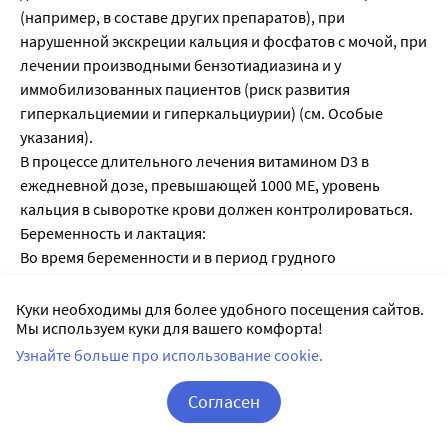
(например, в составе других препаратов), при
нарушенной экскреции кальция и фосфатов с мочой, при
лечении производными бензотиадиазина и у
иммобилизованных пациентов (риск развития
гиперкальциемии и гиперкальциурии) (см. Особые
указания).
В процессе длительного лечения витамином D3 в
ежедневной дозе, превышающей 1000 ME, уровень
кальция в сыворотке крови должен контролироваться.
Беременность и лактация:
Во время беременности и в период грудного
вскармливания требуется адекватное потребление
витамина D3.
Куки необходимы для более удобного посещения сайтов.
Мы используем куки для вашего комфорта!
Во время беременности следует избегать превышения
рекомендованных доз витамина D3, т.к.
Узнайте больше про использование cookie.
гиперкальциемия может привести к задержке
Согласен
умственного и физического развития плода,
Корзина
Вход / Регистрация