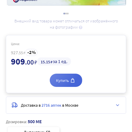
Внешний вид товара может отличаться от изображённого
на фотографии
Цена:
2
927
.55
₽
909
.00
за 1 ед.
₽
15
.15
₽
Купить
Доставка в
2716 аптек
в Москве
500 МЕ
Дозировка: