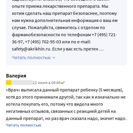
данных ЭКГ. Не следует применять инфузию фосфатов 
воспалительные болезни кишечника и др.).
опыте приема лекарственного препарата. Мы
для уменьшения гиперкальциемии, вызванной 
Витамин D обладает антипролиферативным и 
хотим сделать наш препарат безопаснее, поэтому
передозировкой колекальциферола, в связи с 
продифференцирующим эффектами, которые 
нам нужна дополнительная информация о ваш ем
опасностью развития метастатической кальцификации. 
обуславливают онкопротективное действие витамина D. 
случае. Пожалуйста, свяжитесь с отделом по
При олигоанурии следует провести гемодиализ 
Отмечено, что частота некоторых опухолей (рак 
фармакобезопасности по телефонам +7 (495) 721-
(диализат без кальция).
молочной железы, рак толстого кишечника) повышается 
36-97, +7 (495) 702-95-03 или по e-mail:
Специфического антидота не существует.
на фоне низкого уровня витамина D в крови.
safety@akrikhin.ru. Если у вас есть претен
…
Рекомендуется обращать внимание пациентов на 
Витамин D участвует в регуляции углеводного и 
Читать полностью
симптомы возможной передозировки при длительном 
жирового метаболизма путем влияния на синтез IRS1 
приеме высоких доз препарата (тошнота, рвота, 
(субстрат рецептора инсулина 1; участвует во 
первоначально - диарея, позже - запор, потеря аппетита, 
Валерия
внутриклеточных путях проведения сигнала рецептора 
слабость, головная боль, боль в мышцах и суставах, 
инсулина), IGF (инсулинподобный фактор роста; 
22 июня в 06:46
мышечная слабость, постоянная сонливость, 
«Врач» выписала данный препарат ребенку (5 месяцев), 
регулирует баланс жировой и мышечной ткани), PPAR-? 
полидипсия и полиурия).
хотя до этого принимали другой, так как я изначально не 
(активированный рецептор пролифераторов 
хотела покупать его, потому что видела много 
пероксисом, тип ?; способствует переработке 
негативных отзывов, связанных с реакцией детей на 
избыточного холестерина).
данный препарат, но раз врач сказала надо, значит надо. 
По данным эпидемиологических исследований дефицит 
С первой же таблетки ребенок стал капризным, 
Читать полностью
витамина D ассоциирован с риском метаболических 
перевозбуждался, хотел спать и не спал. Отвратительное 
нарушений (метаболический синдром и сахарный диабет 