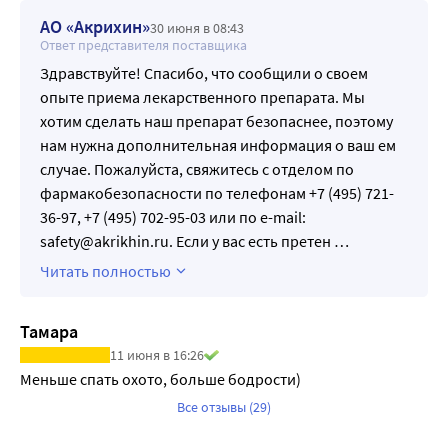
действие на ребенка. Так еще и если препарат попадает 
2 типа).
АО «Акрихин»
30 июня в 08:43
на кожу ребенка, на этом месте останется красное пятно, 
Ответ представителя поставщика
Рецепторы и метаболизирующие ферменты витамина D 
похожее на ожог. Что это за химоза и почему ее так 
экспрессируются в артериальных сосудах, сердце и 
Здравствуйте! Спасибо, что сообщили о своем
упорно навязывают врачи? Никому не советую
практически всех клетках и тканях, имеющих отношение 
опыте приема лекарственного препарата. Мы
к патогенезу сердечно-сосудистых заболеваний. На 
хотим сделать наш препарат безопаснее, поэтому
животных моделях показаны антиатеросклеротическое 
нам нужна дополнительная информация о ваш ем
действие, супрессия ренина и предупреждение 
случае. Пожалуйста, свяжитесь с отделом по
повреждения миокарда под действием витамина D. 
фармакобезопасности по телефонам +7 (495) 721-
Низкие уровни витамина D у человека связаны с 
36-97, +7 (495) 702-95-03 или по e-mail:
неблагоприятными факторами риска сердечно-
safety@akrikhin.ru. Если у вас есть претен
…
сосудистой патологии, такими как сахарный диабет, 
Читать полностью
дислипидемия, артериальная гипертензия, и 
ассоциированы с риском сердечно-сосудистых 
Тамара
катастроф, в т.ч. инсультов.
11 июня в 16:26
В исследованиях на экспериментальных моделях 
Меньше спать охото, больше бодрости)
болезни Альцгеймера показано, что витамин D3 снижал 
накопление амилоида в мозге и улучшал когнитивную 
Все отзывы (29)
функцию. В неитервенционных исследованиях у 