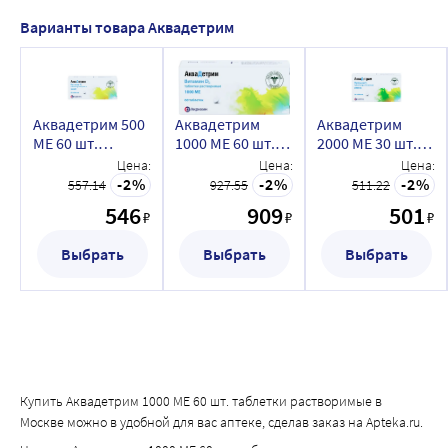
человека показано, что частота развития деменции и 
Варианты товара Аквадетрим
болезни Альцгеймера увеличивается на фоне низкого 
уровня витамина D и низкого диетарного потребления 
витамина D. Отмечалось ухудшение когнитивной 
функции и заболеваемости болезнью Альцгеймера при 
Аквадетрим 500
Аквадетрим
Аквадетрим
низких уровнях витамина D.
МЕ 60 шт.
1000 МЕ 60 шт.
2000 МЕ 30 шт.
таблетки
таблетки
таблетки
Цена:
Цена:
Цена:
растворимые
растворимые
растворимые
2
2
2
557.14
927.55
511.22
546
909
501
₽
₽
₽
Выбрать
Выбрать
Выбрать
Купить Аквадетрим 1000 МЕ 60 шт. таблетки растворимые в
Москве можно в удобной для вас аптеке, сделав заказ на Apteka.ru.