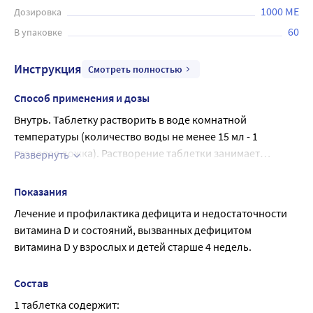
1000 МЕ
Дозировка
60
В упаковке
Инструкция
Смотреть полностью
Способ применения и дозы
Внутрь. Таблетку растворить в воде комнатной
температуры (количество воды не менее 15 мл - 1
столовая ложка). Растворение таблетки занимает
Развернуть
некоторое время (около 1-2 минут). Если врач не
доношенные новорожденные с 4-х недель жизни до
назначил иначе, препарат используется в следующих
2-3 лет при правильном уходе и достаточном
Показания
дозировках: Профилактические дозы:
пребывании на свежем воздухе: 500 МЕ (? таблетки
Лечение и профилактика дефицита и недостаточности 
1000 МЕ или ? таблетки 2000 МЕ) в сутки.
витамина D и состояний, вызванных дефицитом 
недоношенные дети с 4-х недель жизни, близнецы,
витамина D у взрослых и детей старше 4 недель.
младенцы, находящиеся в плохих жизненных
условиях: 1000 МЕ (1 таблетка 1000 МЕ или ? таблетки
Состав
2000 МЕ) - 1500 МЕ (1? таблетки 1000 МЕ или ? таблетки
2000 МЕ) в сутки. В летнее время года можно
1 таблетка содержит: