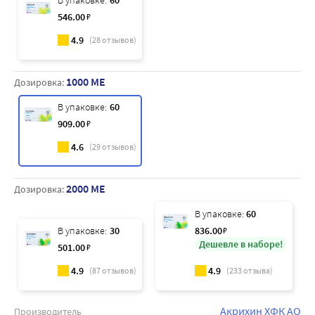
В упаковке:
60
546
.00
₽
4.9
(
28
отзывов)
1000 МЕ
Дозировка:
В упаковке:
60
909
.00
₽
4.6
(
29
отзывов)
2000 МЕ
Дозировка:
В упаковке:
60
В упаковке:
30
836
.00
₽
Дешевле в наборе!
501
.00
₽
4.9
4.9
(
87
отзывов)
(
233
отзыва)
Акрихин ХФК АО
Производитель