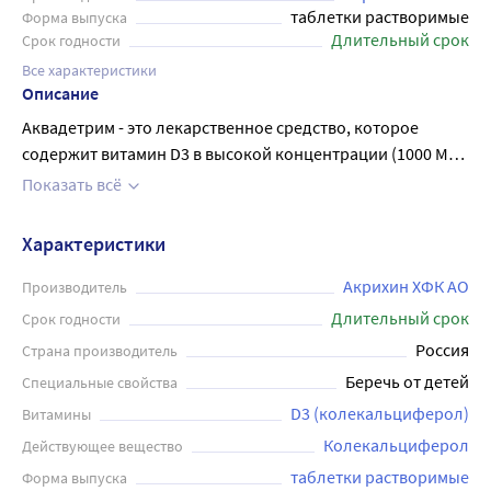
таблетки растворимые
Форма выпуска
Длительный срок
Срок годности
Все характеристики
Описание
Аквадетрим - это лекарственное средство, которое
содержит витамин D3 в высокой концентрации (1000 МЕ в
одной таблетке). Применяется для профилактики и
Показать всё
лечения дефицита витамина D у детей и взрослых. В
основном применяется в зимний период, когда
Характеристики
солнечное излучение не способствует естественному
синтезу витаминов в организме. Таблетки нужно
Акрихин ХФК АО
Производитель
растворять в воде. Не рекомендуется превышать
Длительный срок
Срок годности
дозировку, указанную на упаковке, так как это может
Россия
Страна производитель
привести к нежелательным побочным эффектам. Перед
Беречь от детей
Специальные свойства
применением необходимо проконсультироваться с
D3 (колекальциферол)
Витамины
врачом.
Колекальциферол
Действующее вещество
таблетки растворимые
Форма выпуска