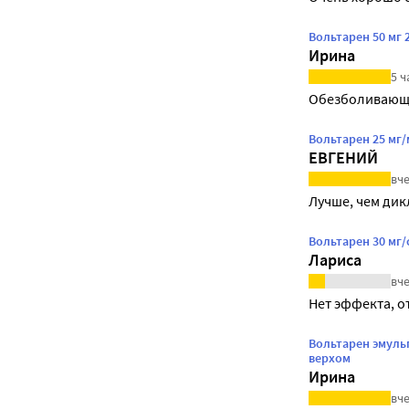
Вольтарен 50 мг
Ирина
5 ч
Обезболивающ
Вольтарен 25 мг
ЕВГЕНИЙ
вче
Лучше, чем ди
Вольтарен 30 мг
Лариса
вче
Нет эффекта, о
Вольтарен эмуль
верхом
Ирина
вче