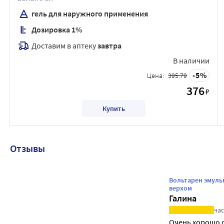
гель для наружного применения
Дозировка 1%
Доставим в аптеку
завтра
В наличии
5
Цена:
395.79
376
₽
Купить
Отзывы
Вольтарен эмуль
верхом
Галина
час
Очень хорошо 