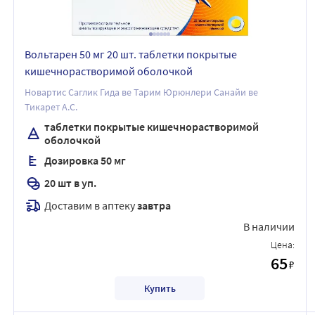
Вольтарен 50 мг 20 шт. таблетки покрытые
кишечнорастворимой оболочкой
Новартис Саглик Гида ве Тарим Юрюнлери Санайи ве
Тикарет А.С.
таблетки покрытые кишечнорастворимой
оболочкой
Дозировка 50 мг
20 шт в уп.
Доставим в аптеку
завтра
В наличии
Цена:
65
₽
Купить