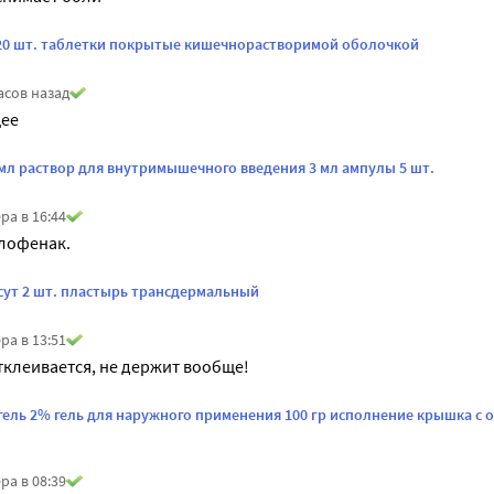
 20 шт. таблетки покрытые кишечнорастворимой оболочкой
асов назад
ее
/мл раствор для внутримышечного введения 3 мл ампулы 5 шт.
ра в 16:44
клофенак.
/сут 2 шт. пластырь трансдермальный
ра в 13:51
тклеивается, не держит вообще!
гель 2% гель для наружного применения 100 гр исполнение крышка 
ра в 08:39