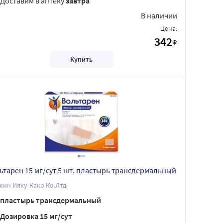
Доставим в аптеку
завтра
В наличии
Цена:
342
₽
Купить
ьтарен 15 мг/сут 5 шт. пластырь трансдермальный
ин Ияку-Како Ко.Лтд
пластырь трансдермальный
Дозировка 15 мг/сут