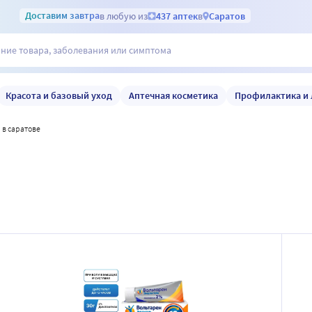
Доставим
завтра
в любую из
437 аптек
в
Саратов
Красота и базовый уход
Аптечная косметика
Профилактика и 
н в саратове