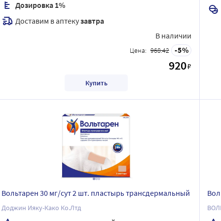
Дозировка 1%
Доставим в аптеку
завтра
В наличии
5
Цена:
968.42
920
₽
Купить
Вольтарен 30 мг/сут 2 шт. пластырь трансдермальный
Вол
Доджин Ияку-Како Ко.Лтд
ВОЛ