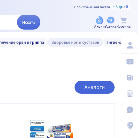
~ 5 дней
Срок хранения заказа
Искать
Акции
Уценка
Корзина
лечение орви и гриппа
Здоровье ног и суставов
Гигиена и уход
Аналоги