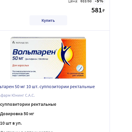
5
Цена:
611.58
581
₽
Купить
ьтарен 50 мг 10 шт. суппозитории ректальные
фарм Юнинг С.А.С.
суппозитории ректальные
Дозировка 50 мг
10 шт в уп.