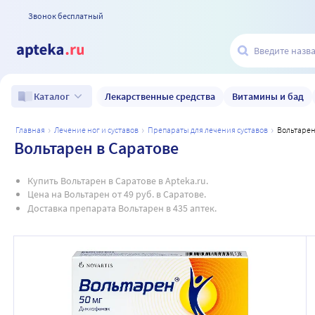
Звонок бесплатный
Лекарственные средства
Витамины и бад
Каталог
главная
лечение ног и суставов
препараты для лечения суставов
вольтаре
Вольтарен в Саратове
Купить Вольтарен в Саратове в Apteka.ru.
Цена на Вольтарен от 49 руб. в Саратове.
Доставка препарата Вольтарен в 435 аптек.