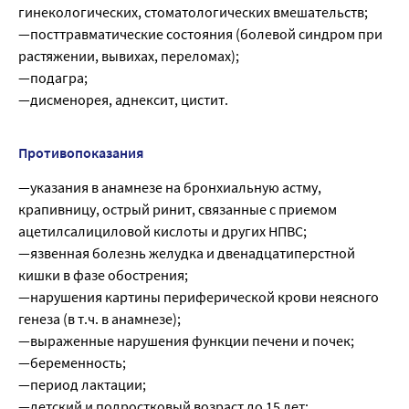
гинекологических, стоматологических вмешательств;
—посттравматические состояния (болевой синдром при
растяжении, вывихах, переломах);
—подагра;
—дисменорея, аднексит, цистит.
Противопоказания
—указания в анамнезе на бронхиальную астму,
крапивницу, острый ринит, связанные с приемом
ацетилсалициловой кислоты и других НПВС;
—язвенная болезнь желудка и двенадцатиперстной
кишки в фазе обострения;
—нарушения картины периферической крови неясного
генеза (в т.ч. в анамнезе);
—выраженные нарушения функции печени и почек;
—беременность;
—период лактации;
—детский и подростковый возраст до 15 лет;