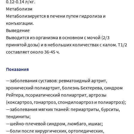
0.12-0.14 л/кг.
Метаболизм
Метаболизируется в печени путем гидролиза и
конъюгации.
Выведение
Выводится из организма в основном с мочой (2/3
принятой дозы) и в небольших количествах с калом. T1/2
составляет около 36-45 ч.
Показания
—заболевания суставов: ревматоидный артрит,
хронический полиартрит, болезнь Бехтерева, синдром
Рейтера, псориатический полиартрит, артрозы
(коксартроз, гонартроз, спондилоартроз и полиартроз);
—заболевания мягких тканей: периартриты, бурситы,
тендиниты;
—шейно-плечевой синдром, люмбаго, ишиас;
—боли после хирургических, ортопедических,