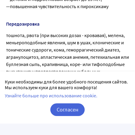
—повышенная чувствительность к пироксикаму
Передозировка
тошнота, рвота (при высоких дозах - кровавая), мелена,
меньероподобные явления, шум в ушах, клонические и
тонические судороги, кома, геморрагический диатез,
агранулоцитоз, апластическая анемия, петехиальная или
буллезная сыпь, крапивница, коре- или тифоподобные
высыпания; у предрасположенных больных
Куки необходимы для более удобного посещения сайтов.
Мы используем куки для вашего комфорта!
Побочные действия
Узнайте больше про использование cookie.
Со стороны пищеварительной системы: часто - изжога,
тошнота, рвота, диарея, эрозивно-язвенные поражения
Согласен
ЖКТ с возможными кровотечениями и перфорациями
Корзина
Вход / Регистрация
(частота этих нарушений возрастает с повышением
суточной дозы препарата).