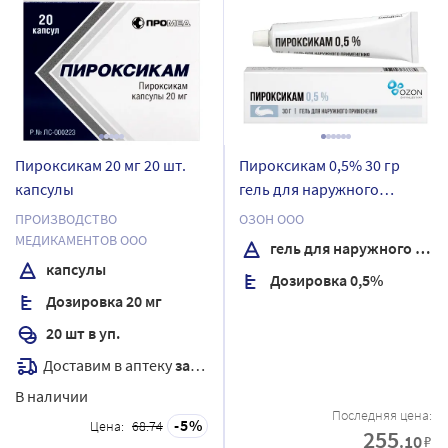
Пироксикам 20 мг 20 шт.
Пироксикам 0,5% 30 гр
капсулы
гель для наружного
применения
ПРОИЗВОДСТВО
ОЗОН ООО
МЕДИКАМЕНТОВ ООО
гель для наружного применения
капсулы
Дозировка 0,5%
Дозировка 20 мг
20 шт в уп.
Доставим в аптеку
завтра
В наличии
Последняя цена:
5
Цена:
68.74
255
.10
₽