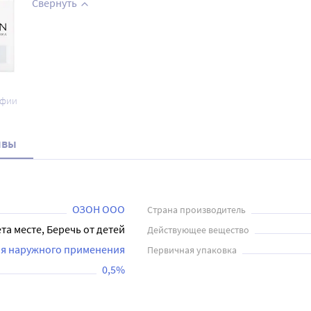
Свернуть
афии
ывы
ОЗОН ООО
Страна производитель
та месте, Беречь от детей
Действующее вещество
ля наружного применения
Первичная упаковка
0,5%