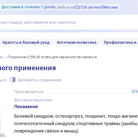
Доставим
в течение 7 дней
в любую из
2716 аптек
в
Москве
Красота и базовый уход
Аптечная косметика
Профилактика и 
ам
Пироксикам 0,5% 30 гр гель для наружного применения
жного применения
ься
Добавить к сравнению
ОЗ
Производитель
Все характеристики
Показания
Болевой синдром: остеоартроз, тендинит, тендо-вагини
плечелопаточный синдром; спортивные травмы (ушибы
повреждение связок и мышц)