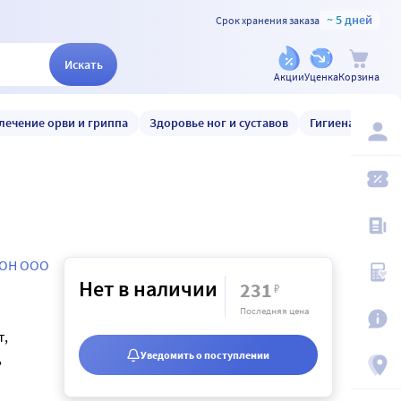
~ 5 дней
Срок хранения заказа
Искать
Акции
Уценка
Корзина
лечение орви и гриппа
Здоровье ног и суставов
Гигиена и уход
ОН ООО
Нет в наличии
231
₽
Последняя цена
т,
Уведомить о поступлении
,