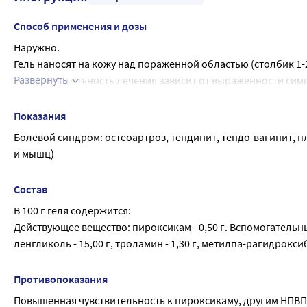
Способ применения и дозы
Наружно.
Гель наносят на кожу над пораженной областью (столбик 1-2 с
Развернуть
Продолжительность лечения зависит от выраженности симпт
плечелопаточном синдроме; 1-2 недели - при спортивных т
Продолжительность лечения не должна превышать 2 недел
Показания
Болевой синдром: остеоартроз, тендинит, тендо-вагинит, 
и мышц)
Состав
В 100 г геля содержится:
Действующее вещество: пироксикам - 0,50 г. Вспомогательные 
ленгликоль - 15,00 г, троламин - 1,30 г, метилпа-рагидроксибе
Противопоказания
Повышенная чувствительность к пироксикаму, другим НПВП,