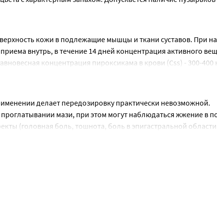
ерхность кожи в подлежащие мышцы и ткани суставов. При на
 приема внутрь, в течение 14 дней концентрация активного веще
Равновесная концентрация пироксикама в крови (Css) - 300-400 н
рименении препаратов пироксикама в соответствующих лекарст
ротки составляет примерно 50 часов.
рименении делает передозировку практически невозможной.
роглатывании мази, при этом могут наблюдаться жжение в пол
кты (головная боль, тошнота, боль в эпигастральной области,
остаточностью и нефротическим синдромом. Лечение: необхо
значают симптоматическое лечение. Гемодиализ неэффективен