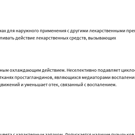
ическом эпидермальном некролизе (синдроме Лайелла) при п
.ч. местных) побочных реакций применение препарата следует 
дного вскармливания, так как клиническая безопасность не у
ом числе пироксикама, может вызвать задержку или предотврат
ах для наружного применения с другими лекарственными преп
ильности. Женщинам, планирующим беременность или проходя
ливать действие лекарственных средств, вызывающих 
рата.
ым охлаждающим действием. Неселективно подавляет циклоок
в тканях простагландинов, являющихся медиаторами воспаления
движений и уменьшает отек, связанный с воспалением.
цвета с характерным запахом. Допускается наличие пузырьков 