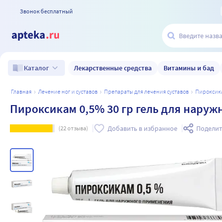
Звонок бесплатный
Лекарственные средства
Витамины и бад
Каталог
главная
лечение ног и суставов
препараты для лечения суставов
пироксик
Пироксикам 0,5% 30 гр гель для нару
Добавить в избранное
Поделит
(
22
отзыва)