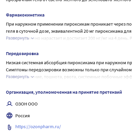
Фармакокинетика
При наружном применении пироксикам проникает через пов
геля в суточной дозе, эквивалентной 20 мг пироксикама для
Развернуть
крови медленно нарастает и достигает 200 нг/мг на 4 день. 
составляет около 5% от концентрации, достигаемой при п
формах внутрь. Период полувыведения пироксикама из сыво
Передозировка
Низкая системная абсорбция пироксикама при наружном п
Симптомы передозировки возможны только при случайном п
Развернуть
слюноотделение, тошнота, рвота, системные побочные эффе
интерстициальный нефрит с функциональной почечной нед
промывание полости рта и желудка; при необходимости на
Организация, уполномоченная на принятие претензий
ОЗОН ООО
Россия
https://ozonpharm.ru/