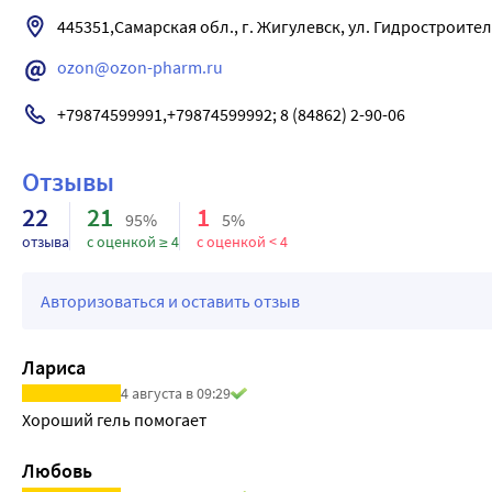
445351,Самарская обл., г. Жигулевск, ул. Гидростроителе
ozon@ozon-pharm.ru
+79874599991,+79874599992; 8 (84862) 2-90-06
Отзывы
22
21
1
95%
5%
отзыва
с оценкой ≥ 4
с оценкой < 4
Авторизоваться и оставить отзыв
Лариса
4 августа в 09:29
Хороший гель помогает 
Любовь