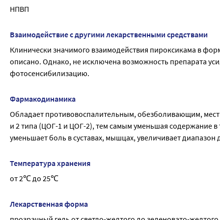
сообщения о развитии синдрома Стивенса-Джонсона и токс
НПВП
Грудное вскармливание
наружных форм пироксикама. В случае развития любых (в т
Препарат не рекомендуется для использования в период гру
Фертильность
Взаимодействие с другими лекарственными средствами
На основании механизма действия использование НПВП, в т
Клинически значимого взаимодействия пироксикама в форм
овуляцию яичников, что может привести к снижению ферт
описано. Однако, не исключена возможность препарата уси
лечение от бесплодия не рекомендуется применение препа
фотосенсибилизацию.
Фармакодинамика
Обладает противовоспалительным, обезболивающим, местн
и 2 типа (ЦОГ-1 и ЦОГ-2), тем самым уменьшая содержание 
уменьшает боль в суставах, мышцах, увеличивает диапазон 
Температура хранения
от 2℃ до 25℃
Лекарственная форма
прозрачный гель от светло-желтого до зеленовато-желтого 