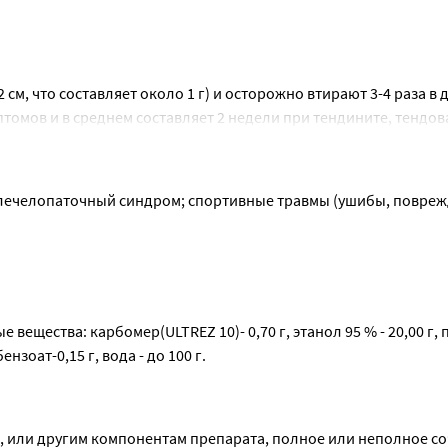
м, что составляет около 1 г) и осторожно втирают 3-4 раза в д
омов и в среднем составляет 2 недели при тендините, тендова
равмах.
ь.
плечелопаточный синдром; спортивные травмы (ушибы, поврежд
вещества: карбомер(ULTREZ 10)- 0,70 г, этанол 95 % - 20,00 г, 
нзоат-0,15 г, вода - до 100 г.
 или другим компонентам препарата, полное или неполное со