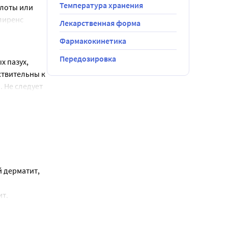
Температура хранения
лоты или 
лиренс 
Лекарственная форма
ь и период 
Фармакокинетика
ной группы 
Передозировка
 пазух, 
твительны к 
стрение), 
 Не следует 
елудка и 12-
возраст, 
евание 
инит, 
 дерматит, 
а 
т. 
 после 
дко и 
синтеза 
 единичные 