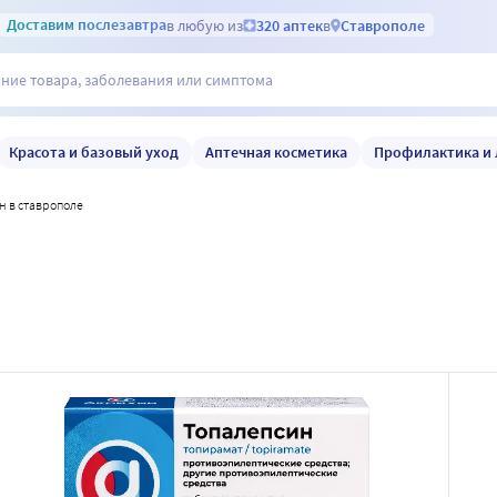
Доставим
послезавтра
в любую из
320 аптек
в
Ставрополе
Красота и базовый уход
Аптечная косметика
Профилактика и 
н в ставрополе