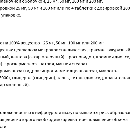
еночной оболочкой, 25 мг, 50 мг, 100 мг и 200 мг.
ровкой 25 мг, 50 мг и 100 мг или по 4 таблетки с дозировкой 200
 упаковке.
 на 100% вещество - 25 мг, 50 мг, 100 мг или 200 мг;
ества: целлюлоза микрокристаллическая, крахмал кукурузный
ый, лактоза (сахар молочный), кросповидон, кремния диокси
, кроскармеллоза натрия, магния стеарат.
промеллоза (гидроксипропилметилцеллюлоза), макрогол
000), глицерол (глицерин), тальк, титана диоксид, краситель 
хар молочный).
положенностью к нефроуролитиазу повышается риск образова
ращения которого необходимо адекватное повышение объема
сти.