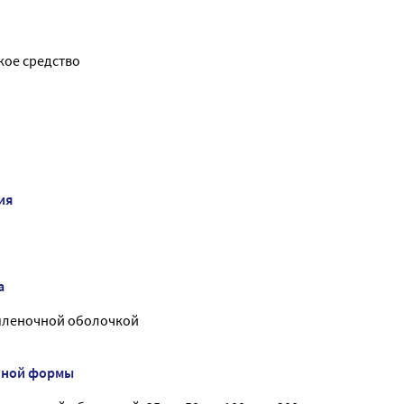
ое средство
ия
а
пленочной оболочкой
нной формы