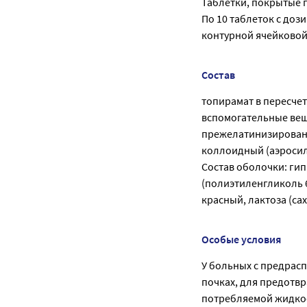
Таблетки, покрытые пл
По 10 таблеток с дози
контурной ячейковой
Состав
топирамат в пересчете
вспомогательные вещ
прежелатинизированн
коллоидный (аэросил)
Состав оболочки: ги
(полиэтиленгликоль 6
красный, лактоза (са
Особые условия
У больных с предрас
почках, для предотв
потребляемой жидко