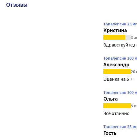
Отзывы
Топалепсин 25 м
Кристина
3 а
Здравствуйте,п
Топалепсин 100 
Александр
20 
Оценка на 5 +
Топалепсин 100 
Ольга
5 и
Всё отлично
Топалепсин 25 м
Гость