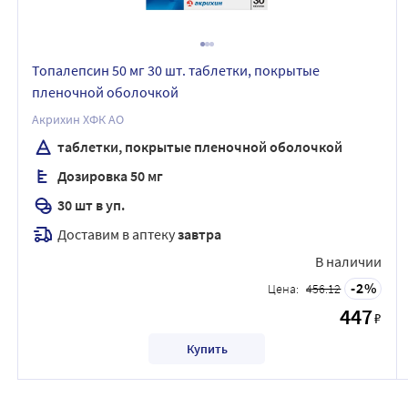
Топалепсин 50 мг 30 шт. таблетки, покрытые
пленочной оболочкой
Акрихин ХФК АО
таблетки, покрытые пленочной оболочкой
Дозировка 50 мг
30 шт в уп.
Доставим в аптеку
завтра
В наличии
2
Цена:
456.12
447
₽
Купить