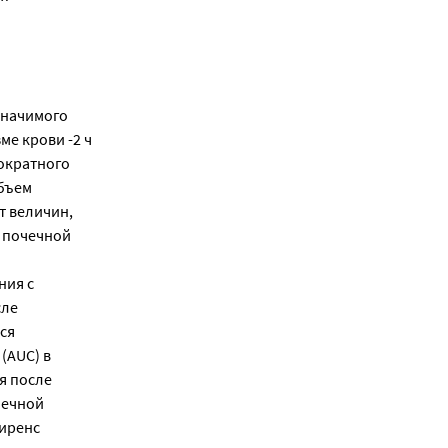
значимого
е крови -2 ч
гократного
Объем
от величин,
и почечной
ния с
сле
ся
(AUC) в
я после
чечной
лиренс