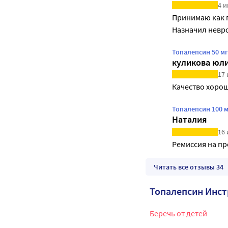
4 и
Принимаю как п
Назначил невр
Топалепсин 50 м
куликова юл
17 
Качество хорош
Топалепсин 100 
Наталия
16 
Ремиссия на пр
Читать все отзывы 34
Топалепсин Инс
Беречь от детей