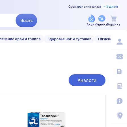
~ 5 дней
Срок хранения заказа
Искать
Акции
Уценка
Корзина
лечение орви и гриппа
Здоровье ног и суставов
Гигиена и уход
Аналоги