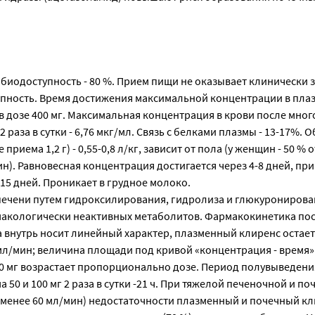
 биодоступность - 80 %. Прием пищи не оказывает клинически 
упность. Время достижения максимальной концентрации в плазм
в дозе 400 мг. Максимальная концентрация в крови после мно
2 раза в сутки - 6,76 мкг/мл. Связь с белками плазмы - 13-17%. 
приема 1,2 г) - 0,55-0,8 л/кг, зависит от пола (у женщин - 50 % 
). Равновесная концентрация достигается через 4-8 дней, пр
-15 дней. Проникает в грудное молоко.
печени путем гидроксилирования, гидролиза и глюкуронирова
акологически неактивных метаболитов. Фармакокинетика по
 внутрь носит линейный характер, плазменный клиренс остает
л/мин; величина площади под кривой «концентрация - время» 
00 мг возрастает пропорционально дозе. Период полувыведени
 50 и 100 мг 2 раза в сутки -21 ч. При тяжелой печеночной и по
 менее 60 мл/мин) недостаточности плазменный и почечный к