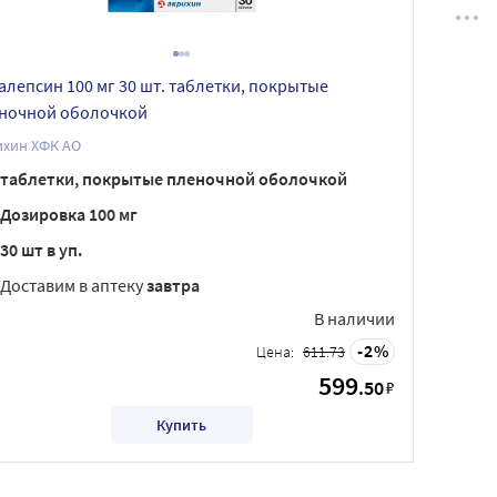
алепсин 100 мг 30 шт. таблетки, покрытые
ночной оболочкой
ихин ХФК АО
таблетки, покрытые пленочной оболочкой
Дозировка 100 мг
30 шт в уп.
Доставим в аптеку
завтра
В наличии
2
Цена:
611.73
599
.50
₽
Купить