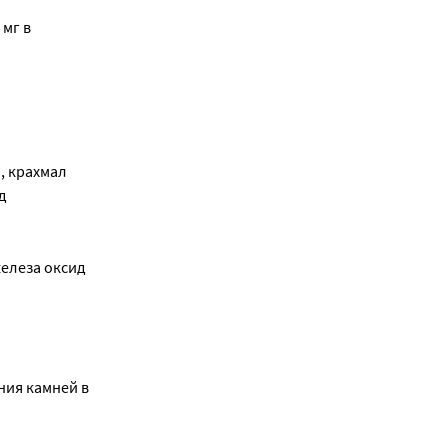
 мг в
, крахмал
д
железа оксид
ния камней в