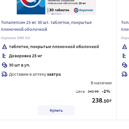
Топалепсин 25 мг 30 шт. таблетки, покрытые
Топ
пленочной оболочкой
пле
Акрихин ХФК АО
Акр
таблетки, покрытые пленочной оболочкой
Дозировка 25 мг
30 шт в уп.
Доставим в аптеку
завтра
В наличии
2
Цена:
242.96
238
.10
₽
Купить