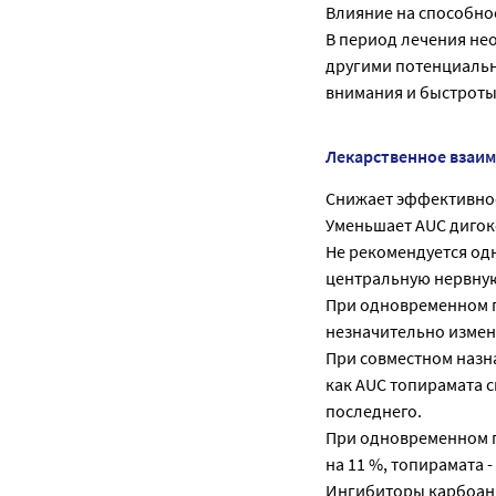
Влияние на способно
В период лечения не
другими потенциаль
внимания и быстроты
Лекарственное взаи
Снижает эффективно
Уменьшает AUC дигокс
Не рекомендуется од
центральную нервную
При одновременном п
незначительно изменя
При совместном назн
как AUC топирамата 
последнего.
При одновременном п
на 11 %, топирамата - 
Ингибиторы карбоан