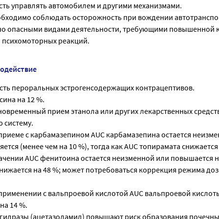
сть управлять автомобилем и другими механизмами.
обходимо соблюдать осторожность при вождении автотранспор
но опасными видами деятельности, требующими повышенной 
 психомоторных реакций.
модействие
сть пероральных эстрогенсодержащих контрацептивов.
ина на 12 %.
новременный прием этанола или других лекарственных средст
 систему.
риеме с карбамазепином AUC карбамазепина остается неизме
ется (менее чем на 10 %), тогда как AUC топирамата снижается 
ачении AUC фенитоина остается неизменной или повышается на
снижается на 48 %; может потребоваться коррекция режима до
рименении с вальпроевой кислотой AUC вальпроевой кислот
нa 14 %.
гидразы (ацетазоламид) повышают риск образования почечны