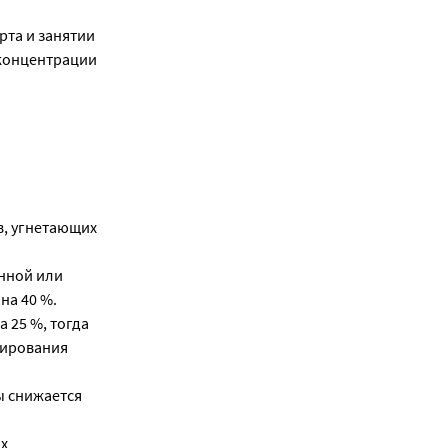
та и занятии
концентрации
в, угнетающих
нной или
на 40 %.
 25 %, тогда
зирования
ы снижается
х