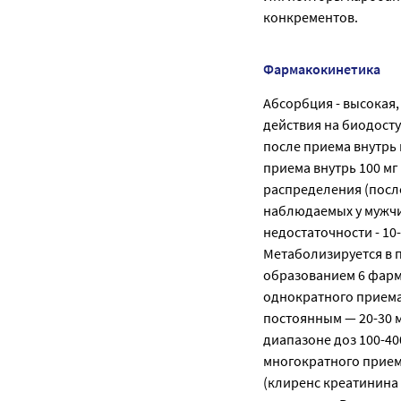
конкрементов.
Фармакокинетика
Абсорбция - высокая,
действия на биодост
после приема внутрь 
приема внутрь 100 мг 
распределения (после 
наблюдаемых у мужчин
недостаточности - 10
Метаболизируется в 
образованием 6 фарм
однократного приема
постоянным — 20-30 м
диапазоне доз 100-4
многократного приема
(клиренс креатинина