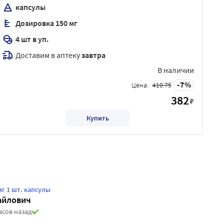
капсулы
Дозировка 150 мг
4 шт в уп.
Доставим в аптеку
завтра
В наличии
7
Цена:
410.75
382
₽
Купить
г 1 шт. капсулы
айлович
асов назад