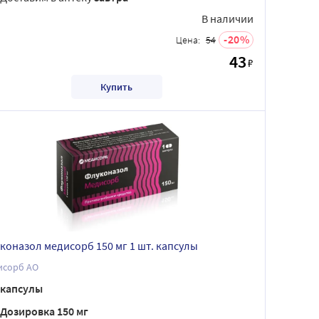
В наличии
20
Цена:
54
43
₽
Купить
коназол медисорб 150 мг 1 шт. капсулы
исорб АО
капсулы
Дозировка 150 мг