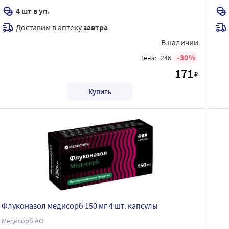
4 шт в уп.
Доставим в аптеку
завтра
В наличии
30
Цена:
246
171
₽
Купить
Флуконазол медисорб 150 мг 4 шт. капсулы
Медисорб АО