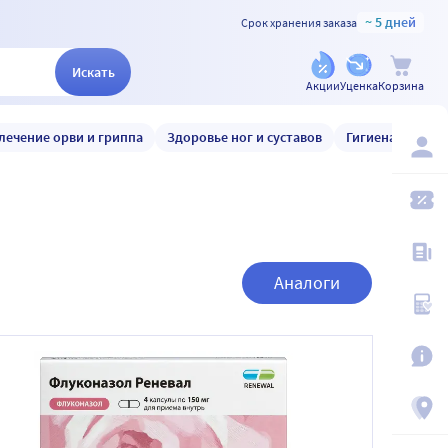
~ 5 дней
Срок хранения заказа
Искать
Акции
Уценка
Корзина
лечение орви и гриппа
Здоровье ног и суставов
Гигиена и уход
Аналоги