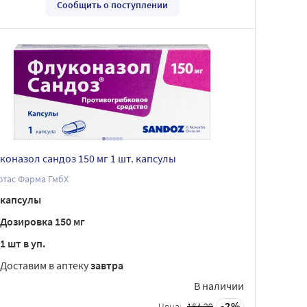
Сообщить о поступлении
коназол сандоз 150 мг 1 шт. капсулы
ютас Фарма ГмбХ
капсулы
Дозировка 150 мг
1 шт в уп.
Доставим в аптеку
завтра
В наличии
2
Цена:
164.29