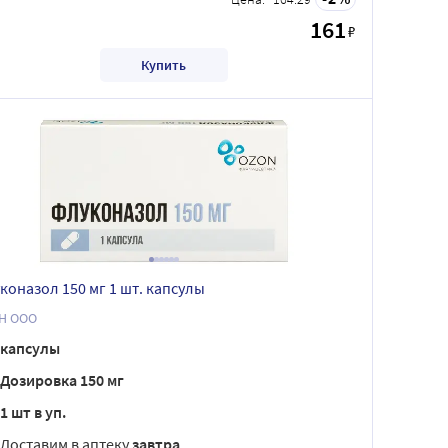
161
₽
Купить
коназол 150 мг 1 шт. капсулы
Н ООО
капсулы
Дозировка 150 мг
1 шт в уп.
Доставим в аптеку
завтра