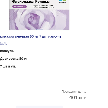
коназол реневал 50 мг 7 шт. капсулы
EWAL
капсулы
Дозировка 50 мг
7 шт в уп.
Последняя цена:
401
.00
₽