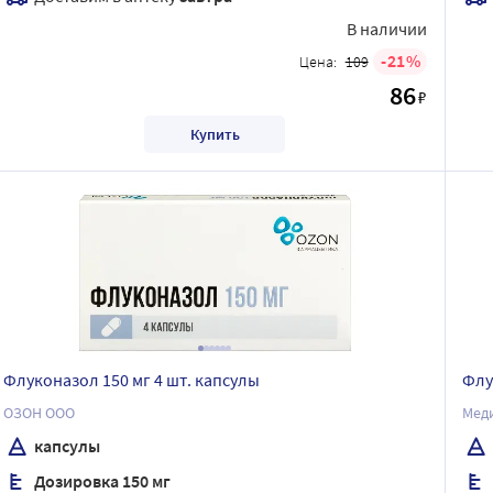
В наличии
21
Цена:
109
86
₽
Купить
Флуконазол 150 мг 4 шт. капсулы
Флу
ОЗОН ООО
Мед
капсулы
Дозировка 150 мг