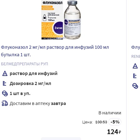
Флуконазол 2 мг/мл раствор для инфузий 100 мл
Флу
бутылка 1 шт.
REN
БЕЛМЕДПРЕПАРАТЫ РУП
раствор для инфузий
Дозировка 2 мг/мл
1 шт в уп.
Доставим в аптеку
завтра
В наличии
5
Цена:
130.53
124
₽