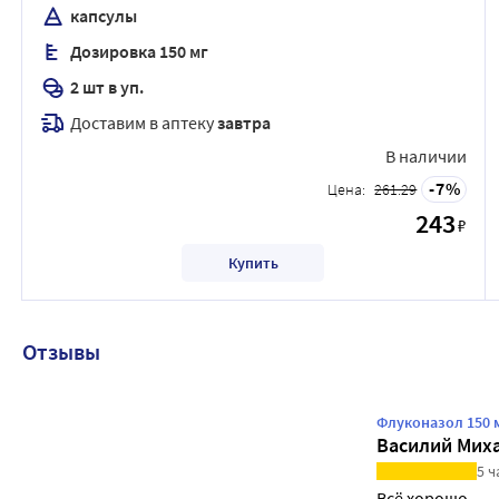
капсулы
Дозировка 150 мг
2 шт в уп.
Доставим в аптеку
завтра
В наличии
7
Цена:
261.29
243
₽
Купить
Отзывы
Флуконазол 150 м
Василий Мих
5 ч
Всё хорошо