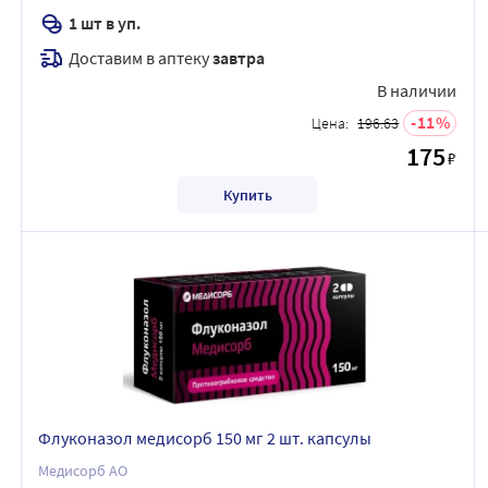
1 шт в уп.
Доставим в аптеку
завтра
В наличии
11
Цена:
196.63
175
₽
Купить
Флуконазол медисорб 150 мг 2 шт. капсулы
Медисорб АО