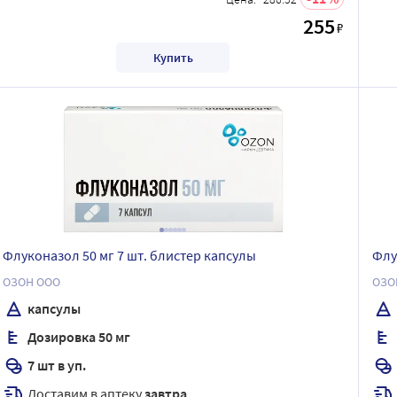
255
₽
Купить
Флуконазол 50 мг 7 шт. блистер капсулы
Флу
ОЗОН ООО
ОЗО
капсулы
Дозировка 50 мг
7 шт в уп.
Доставим в аптеку
завтра