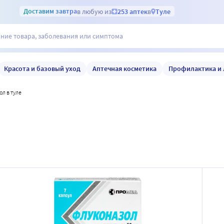
Доставим
завтра
в любую из
253 аптек
в
Туле
Красота и базовый уход
Аптечная косметика
Профилактика и 
ол в туле