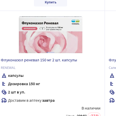
Купить
Флуконазол реневал 150 мг 2 шт. капсулы
Флу
RENEWAL
Сал
капсулы
Дозировка 150 мг
2 шт в уп.
Доставим в аптеку
завтра
В наличии
11
Цена:
286.52