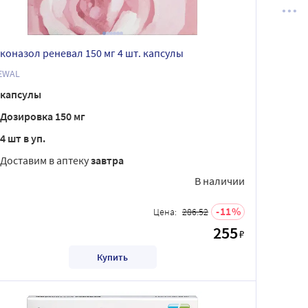
коназол реневал 150 мг 4 шт. капсулы
EWAL
капсулы
Дозировка 150 мг
4 шт в уп.
Доставим в аптеку
завтра
В наличии
11
Цена:
286.52
255
₽
Купить