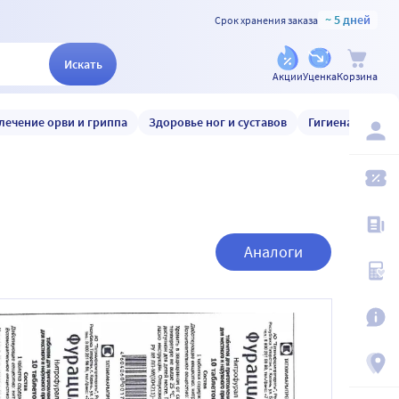
~ 5 дней
Срок хранения заказа
Искать
Акции
Уценка
Корзина
лечение орви и гриппа
Здоровье ног и суставов
Гигиена и уход
Аналоги