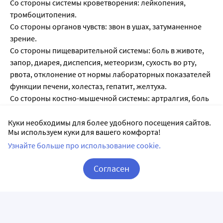
Со стороны системы кроветворения: лейкопения,
тромбоцитопения.
Со стороны органов чувств: звон в ушах, затуманенное
зрение.
Со стороны пищеварительной системы: боль в животе,
запор, диарея, диспепсия, метеоризм, сухость во рту,
рвота, отклонение от нормы лабораторных показателей
функции печени, холестаз, гепатит, желтуха.
Со стороны костно-мышечной системы: артралгия, боль
в спине, мышечные спазмы, мышечная слабость,
миалгия.
Куки необходимы для более удобного посещения сайтов.
Мы используем куки для вашего комфорта!
Со стороны ЦНС и периферической нервной системы:
Узнайте больше про использование cookie.
гипестезии, парестезии, тремор, возбуждение,
беспокойство, депрессия, бессонница.
Согласен
Со стороны мочевыводящих путей: дизурия, гематурия,
учащение мочеиспускания, никтурия, полиурия,
Корзина
Вход / Регистрация
недержание мочи.
Со стороны половой системы: гинекомастия,
импотенция, приапизм.