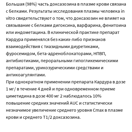
Большая (98%) часть доксазозина в плазме крови связана
с белками. Результаты исследования плазмы человека in
vitro свидетельствуют о том, что доксазозин не влияет на
связывание с белками дигоксина, варфарина, фенитоина
или индометацина. В клинической практике препарат
Кардура применялся без каких-либо признаков
взаимодействия с тиазидными диуретиками,
фуросемидом, бета-адреноблокаторами, НПВП,
антибиотиками, пероральными гипогликемическими
препаратами, урикозурическими средствами и
антикоагулянтами.
При однократном применении препарата Кардура в дозе
1 мг/ в течение 4 дней и при одновременном приеме
циметидина в дозе 400 мг 2 наблюдалось 10%
повышение средних значений AUC и статистически
незначимое увеличение среднего уровня Cmax в плазме
крови и среднего T1/2 доксазозина.