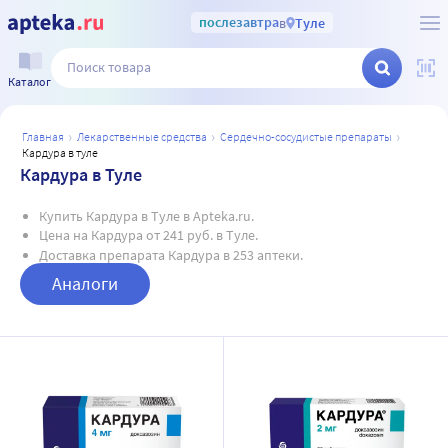
послезавтра
в
Туле
Каталог
главная
лекарственные средства
сердечно-сосудистые препараты
кардура в туле
Кардура в Туле
Купить Кардура в Туле в Apteka.ru.
Цена на Кардура от 241 руб. в Туле.
Доставка препарата Кардура в 253 аптеки.
Аналоги