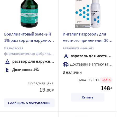
Бриллиантовый зеленый
Ингалипт аэрозоль для
1% раствор для наружного
местного применения 30
применения спиртовой 25
мл
Ивановская
Алтайвитамины АО
мл флакон
фармацевтическая фабрика
аэрозоль для местного применения
ОАО
раствор для наружного применения спиртовой
Доставим в аптеку
завтра
Дозировка 1%
В наличии
23
Цена:
193.33
Последняя цена:
148
19
₽
.00
₽
Купить
Сообщить о поступлении