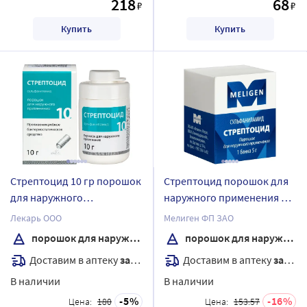
218
68
₽
₽
Купить
Купить
Стрептоцид 10 гр порошок
Стрептоцид порошок для
для наружного
наружного применения 5
применения банка
гр банка
Лекарь ООО
Мелиген ФП ЗАО
порошок для наружного применения
порошок для наружного применения
Доставим в аптеку
завтра
Доставим в аптеку
завтра
В наличии
В наличии
5
16
Цена:
180
Цена:
153.57