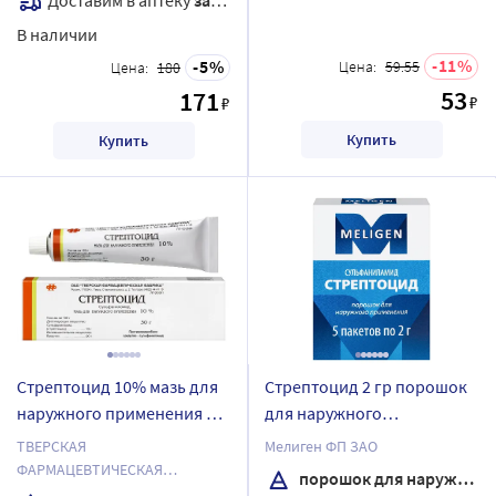
В наличии
11
5
Цена:
59.55
Цена:
180
53
171
₽
₽
Купить
Купить
Стрептоцид 10% мазь для
Стрептоцид 2 гр порошок
наружного применения 30
для наружного
гр
применения пакет 5 шт.
ТВЕРСКАЯ
Мелиген ФП ЗАО
упаковка пачка
ФАРМАЦЕВТИЧЕСКАЯ
порошок для наружного применения
ФАБРИКА ОАО