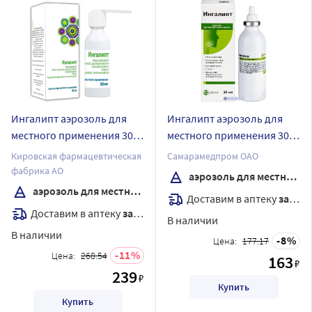
Ингалипт аэрозоль для
Ингалипт аэрозоль для
местного применения 30
местного применения 30
мл
мл
Кировская фармацевтическая
Самарамедпром ОАО
фабрика АО
аэрозоль для местного применения
аэрозоль для местного применения
Доставим в аптеку
завтра
Доставим в аптеку
завтра
В наличии
В наличии
8
Цена:
177.17
11
Цена:
268.54
163
₽
239
₽
Купить
Купить