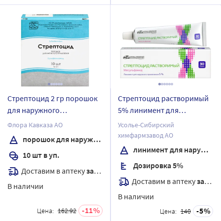
Стрептоцид 2 гр порошок
Стрептоцид растворимый
для наружного
5% линимент для
применения пакет 10 шт.
наружного применения 30
Флора Кавказа АО
Усолье-Сибирский
гр туба
химфармзавод АО
порошок для наружного применения
линимент для наружного применения
10 шт в уп.
Дозировка 5%
Доставим в аптеку
завтра
Доставим в аптеку
завтра
В наличии
В наличии
11
5
Цена:
162.92
Цена:
140