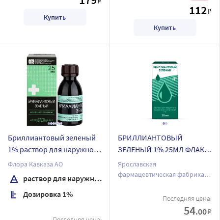
₽
112
₽
Купить
Купить
Бриллиантовый зеленый
БРИЛЛИАНТОВЫЙ
1% раствор для наружного
ЗЕЛЕНЫЙ 1% 25МЛ ФЛАК
применения спиртовой 25
Р-Р Д/НАРУЖ ПРИМ
Флора Кавказа АО
Ярославская
мл флакон
СПИРТОВОЙ /
фармацевтическая фабрика
раствор для наружного применения спиртовой
ЯРОСЛАВСКАЯ ФФ/
ЗАО
Дозировка 1%
Последняя цена:
54
.00
₽
Последняя цена: