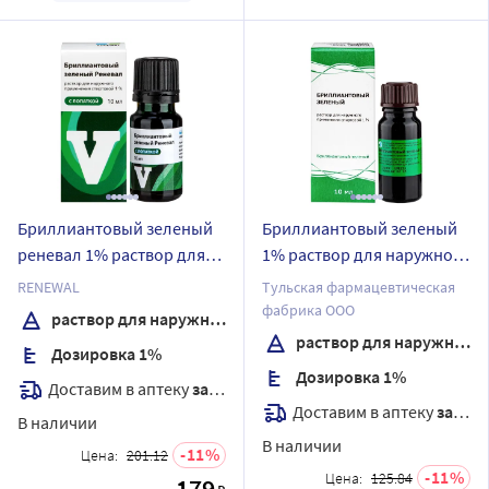
Бриллиантовый зеленый
Бриллиантовый зеленый
реневал 1% раствор для
1% раствор для наружного
наружного применения
применения спиртовой 10
RENEWAL
Тульская фармацевтическая
спиртовой флакон с
мл флакон
фабрика ООО
раствор для наружного применения спиртовой
лопаткой 10 мл
раствор для наружного применения спиртовой
Дозировка 1%
Дозировка 1%
Доставим в аптеку
завтра
Доставим в аптеку
завтра
В наличии
В наличии
11
Цена:
201.12
11
Цена:
125.84
179