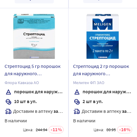
Стрептоцид 5 гр порошок
Стрептоцид 2 гр порошок
для наружного
для наружного
применения пакет 10 шт.
применения 2 шт пачка
Флора Кавказа АО
Мелиген ФП ЗАО
порошок для наружного применения
порошок для наружного применения
10 шт в уп.
2 шт в уп.
Доставим в аптеку
завтра
Доставим в аптеку
завтра
В наличии
В наличии
11
16
Цена:
244.94
Цена:
80.95