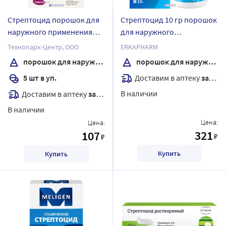
Стрептоцид порошок для
Стрептоцид 10 гр порошок
наружного применения
для наружного
пакет 5 шт. 2 гр упаковка
применения банка
Технопарк-Центр, ООО
ERKAPHARM
пачка
порошок для наружного применения
порошок для наружного применения
Доставим в аптеку
завтра
5 шт в уп.
В наличии
Доставим в аптеку
завтра
В наличии
Цена:
Цена:
321
107
₽
₽
Купить
Купить