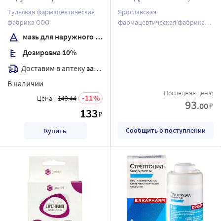
гр банка
ЯРОСЛАВСКАЯ ФФ
Тульская фармацевтическая
Ярославская
фабрика ООО
фармацевтическая фабрика
ЗАО
мазь для наружного применения
Дозировка 10%
Доставим в аптеку
завтра
В наличии
Последняя цена:
11
Цена:
149.44
93
.00
₽
133
₽
Сообщить о поступлении
Купить