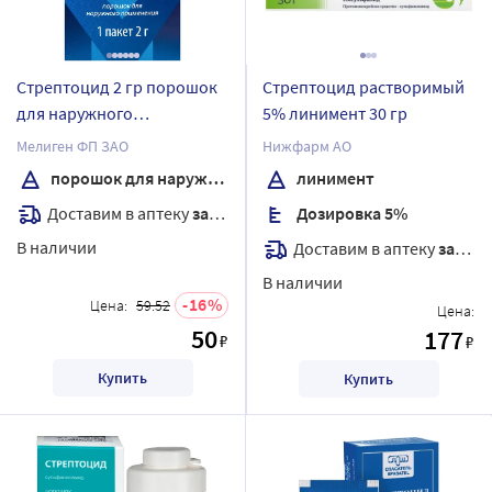
Стрептоцид 2 гр порошок
Стрептоцид растворимый
для наружного
5% линимент 30 гр
применения
Мелиген ФП ЗАО
Нижфарм АО
порошок для наружного применения
линимент
Доставим в аптеку
завтра
Дозировка 5%
В наличии
Доставим в аптеку
завтра
В наличии
16
Цена:
59.52
Цена:
50
177
₽
₽
Купить
Купить