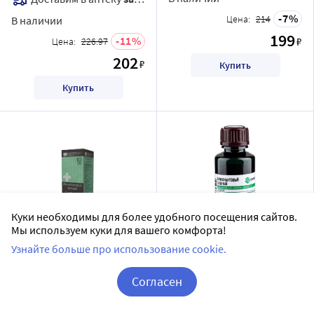
7
Цена:
214
В наличии
199
11
₽
Цена:
226.97
202
₽
Купить
Купить
Куки необходимы для более удобного посещения сайтов.
Мы используем куки для вашего комфорта!
Бриллиантовый зеленый
Бриллиантовый зеленый
Узнайте больше про использование cookie.
1% флакон раствор для
1% раствор для наружного
наружного применения
применения спирт
Согласен
Флора Кавказа АО
Самарамедпром ОАО
спиртовой 10 мл
исполнение флакон 25 мл
раствор для наружного применения спиртовой
раствор для наружного применения
Корзина
Вход / Регистрация
флакон