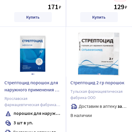
171
129
₽
₽
Купить
Купить
Стрептоцид порошок для
Стрептоцид 2 гр порошок
наружного применения 5
Тульская фармацевтическая
гр пакет 3 шт
фабрика ООО
Ярославская
фармацевтическая фабрика
Доставим в аптеку
завтра
ЗАО
порошок для наружного применения
В наличии
3 шт в уп.
Доставим в аптеку
завтра