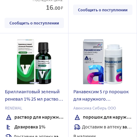
16
.00
₽
Сообщить о поступлении
Сообщить о поступлении
Бриллиантовый зеленый
Ранавексим 5 гр порошок
реневал 1% 25 мл раствор
для наружного
для наружного
применения
RENEWAL
Авексима Сибирь ООО
применения спиртовой
раствор для наружного применения спиртовой
порошок для наружного применения
флакон с лопаткой
Доставим в аптеку
завтра
Дозировка 1%
В наличии
Доставим в аптеку
завтра