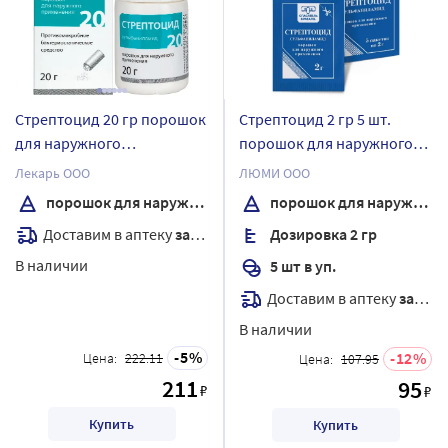
Стрептоцид 20 гр порошок
Стрептоцид 2 гр 5 шт.
для наружного
порошок для наружного
применения банка
применения
Лекарь ООО
ЛЮМИ ООО
порошок для наружного применения
порошок для наружного применения
Доставим в аптеку
завтра
Дозировка 2 гр
В наличии
5 шт в уп.
Доставим в аптеку
завтра
В наличии
5
12
Цена:
222.11
Цена:
107.95
211
95
₽
₽
Купить
Купить