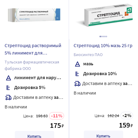
Стрептоцид растворимый
Стрептоцид 10% мазь 25 гр
5% линимент для
Биосинтез ПАО
наружного применения 30
Тульская фармацевтическая
мазь
гр туба
фабрика ООО
Дозировка 10%
линимент для наружного применения
Доставим в аптеку
завтра
Дозировка 5%
В наличии
Доставим в аптеку
завтра
В наличии
2
11
Цена:
162.24
Цена:
196.63
159
175
₽
₽
Купить
Купить