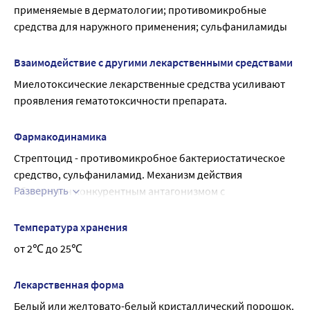
Если любые из указанных в инструкции побочных 
применяемые в дерматологии; противомикробные 
эффектов усугубляются, или Вы заметили любые другие 
средства для наружного применения; сульфаниламиды
побочные эффекты, не указанные в инструкции, 
сообщите об этом врачу.
Взаимодействие с другими лекарственными средствами
Миелотоксические лекарственные средства усиливают 
проявления гематотоксичности препарата.
Фармакодинамика
Стрептоцид - противомикробное бактериостатическое 
средство, сульфаниламид. Механизм действия 
Развернуть
обусловлен конкурентным антагонизмом с 
парааминбензойной кислотой (ПАБК), угнетением 
дигидроптероатсинтазы, нарушением синтеза 
Температура хранения
тетрагидрофолиевой кислоты, необходимой для 
от 2℃ до 25℃
синтеза пуринов и пиримидинов.
Активен в отношении грамположительных и 
Лекарственная форма
грамотрицательных кокков, Escherichia coli, Shigella spp., 
Белый или желтовато-белый кристаллический порошок.
Vibrio cholerae, Clostridium perfringens, Bacillus anthracis, 