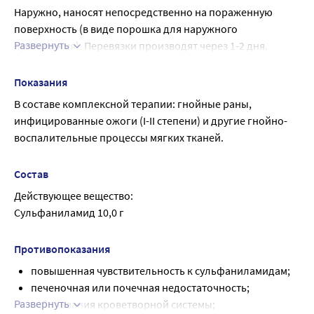
Наружно, наносят непосредственно на пораженную 
поверхность (в виде порошка для наружного 
Развернуть
применения). Перевязки производят через 1-2 дня.
Максимальные дозы для взрослых: разовая доза 5 г, 
суточная доза 15 г. Детям старше 3 лет - 300 мг - разовая 
Показания
доза, суточная доза 300 мг.
В составе комплексной терапии: гнойные раны, 
инфицированные ожоги (I-II степени) и другие гнойно-
воспалительные процессы мягких тканей.
Состав
Действующее вещество:
Сульфаниламид 10,0 г
Противопоказания
повышенная чувствительность к сульфаниламидам;
печеночная или почечная недостаточность;
Развернуть
заболевания кроветворной системы;