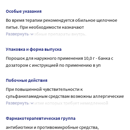
угнетение костномозгового кроветворения;
анемия;
Особые указания
хроническая сердечная недостаточность;
Во время терапии рекомендуется обильное щелочное 
врожденный дефицит глюкозо-6-
питье. При необходимости назначают 
фосфатдегидрогеназы;
Развернуть
противомикробные препараты внутрь.
азотермия;
Влияние на способность к управлению транспортными 
порфирия;
средствами, механизмами
Упаковка и форма выпуска
тиреотоксикоз;
Учитывая побочные действия лекарственного средства 
Порошок для наружного применения 10,0 г - банка с 
беременность и период грудного вскармливания. С
следует соблюдать осторожность при управлении 
дозатором с инструкцией по применению в уп
осторожностью Детский возраст. Применение при
транспортными средствам, механизмами.
беременности и в период грудного вскармливания
Препарат противопоказан при беременности и в
Побочные действия
период грудного вскармливания.
При повышенной чувствительности к 
сульфаниламидным средствам возможны аллергические 
Развернуть
реакции, развитие которых требует немедленной 
отмены препарата. Кроме того, возможны головная 
боль, головокружение, тошнота, рвота, диспепсия, 
Фармакотерапевтическая группа
цианоз, лейкопения, кристаллурия.
антибиотики и противомикробные средства, 