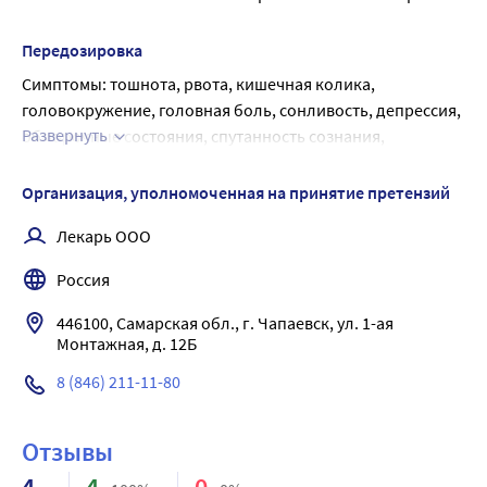
Corynebacterium diphtheriae, Yersinia pestis, Chlamydia 
spp., Actinomyces israelii, Toxoplasma gondii.
Передозировка
При нанесении на кожу способствует быстрому 
Симптомы: тошнота, рвота, кишечная колика, 
заживлению ран и эпителизации эрозий.
головокружение, головная боль, сонливость, депрессия, 
Развернуть
обморочные состояния, спутанность сознания, 
нарушение зрения, лихорадка, гематурия, кристаллурия; 
при продолжительной передозировке - 
Организация, уполномоченная на принятие претензий
тромбоцитопения, лейкопения, мегалобластная анемия, 
Лекарь ООО
желтуха.
Лечение: обильное питье; при случайном приеме внутрь 
Россия
- промывание желудка.
446100, Самарская обл., г. Чапаевск, ул. 1-ая 
Монтажная, д. 12Б
8 (846) 211-11-80
Отзывы
4
4
0