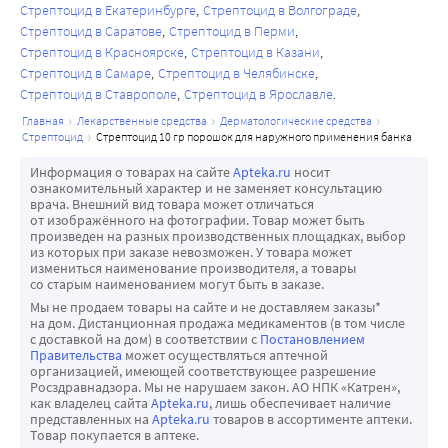
Стрептоцид в Екатеринбурге
Стрептоцид в Волгограде
Стрептоцид в Саратове
Стрептоцид в Перми
Стрептоцид в Красноярске
Стрептоцид в Казани
Стрептоцид в Самаре
Стрептоцид в Челябинске
Стрептоцид в Ставрополе
Стрептоцид в Ярославле
главная
лекарственные средства
дерматологические средства
стрептоцид
стрептоцид 10 гр порошок для наружного применения банка
Информация о товарах на сайте
Apteka.ru
носит
ознакомительный характер и не заменяет консультацию
врача. Внешний вид товара может отличаться
от изображённого на фотографии. Товар может быть
произведен на разных производственных площадках, выбор
из которых при заказе невозможен. У товара может
измениться наименование производителя, а товары
со старым наименованием могут быть в заказе.
Мы не продаем товары на сайте и не доставляем заказы*
на дом. Дистанционная продажа медикаментов (в том числе
с доставкой на дом) в соответствии с
Постановлением
Правительства
может осуществляться аптечной
организацией, имеющей соответствующее разрешение
Росздравнадзора. Мы не нарушаем закон. АО НПК «Катрен»,
как владелец сайта
Apteka.ru
, лишь обеспечивает наличие
представленных на
Apteka.ru
товаров в ассортименте аптеки.
Товар покупается в аптеке.