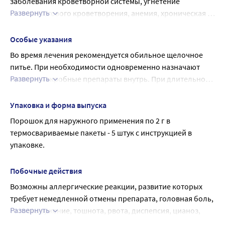
заболевания кроветворной системы, угнетение 
Развернуть
костномозгового кроветворения, анемия, хроническая 
сердечная недостаточность, азотемия, тиреотоксикоз, 
почечная и печеночная недостаточность, порфирия, 
Особые указания
врожденный дефицит глюкозо-6-фосфатдегидрогеназы, 
Во время лечения рекомендуется обильное щелочное 
беременность, период грудного вскармливания, детский 
питье. При необходимости одновременно назначают 
возраст до 18 лет (для данной формы выпуска).
Развернуть
противомикробные препараты внутрь. При длительном 
лечении рекомендуется систематический контроль 
анализов крови, почек, печени.
Упаковка и форма выпуска
Порошок для наружного применения по 2 г в 
термосвариваемые пакеты - 5 штук с инструкцией в 
упаковке.
Побочные действия
Возможны аллергические реакции, развитие которых 
требует немедленной отмены препарата, головная боль, 
Развернуть
головокружение, тошнота, рвота, диспепсия, цианоз, 
лейкопения, агранулоцитоз, кристаллурия.