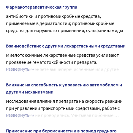
Если у Вас отмечаются побочные эффекты, указанные в 
Фармакотерапевтическая группа
инструкции, или они усугубляются, или Вы заметили 
антибиотики и противомикробные средства, 
любые другие побочные эффекты, не указанные в 
применяемые в дерматологии; противомикробные 
инструкции, сообщите об этом врачу.
средства для наружного применения; сульфаниламиды
Взаимодействие с другими лекарственными средствами
Миелотоксичные лекарственные средства усиливают 
проявление гематотоксйчности препарата.
Развернуть
Если Вы применяете вышеперечисленные или другие 
лекарственные препараты (в том числе 
безрецептурные), перед применением препарата 
Влияние на способность к управлению автомобилем и
проконсультируйтесь с врачом.
другими механизмами
Исследования влияния препарата на скорость реакции 
при управлении транспортными средствами, работе с 
Развернуть
механизмами не проводились. Учитывая побочные 
действия лекарственного средства (головокружение), 
следует соблюдать осторожность при управлении 
Применение при беременности и в период грудного