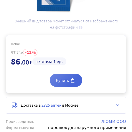
Внешний вид товара может отличаться от изображённого
на фотографии
Цена:
12
97
.73
₽
86
.00
за 1 ед.
₽
17
.20
₽
Купить
Доставка в
2725 аптек
в Москве
ЛЮМИ ООО
Производитель
порошок для наружного применения
Форма выпуска