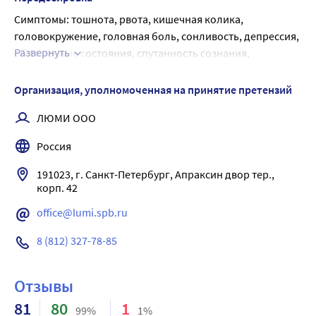
Симптомы: тошнота, рвота, кишечная колика, 
головокружение, головная боль, сонливость, депрессия, 
Развернуть
обморочные состояния, спутанность сознания, 
нарушение зрения, лихорадка, гематурия, кристаллурия; 
при продолжительной передозировке - 
Организация, уполномоченная на принятие претензий
тромбоцитопения, лейкопения, мегалобластная анемия, 
ЛЮМИ ООО
желтуха.
Лечение: обильное питье; при случайном приеме внутрь 
Россия
- промывание желудка.
191023, г. Санкт-Петербург, Апраксин двор тер., 
корп. 42
office@lumi.spb.ru
8 (812) 327-78-85
Отзывы
81
80
1
99%
1%