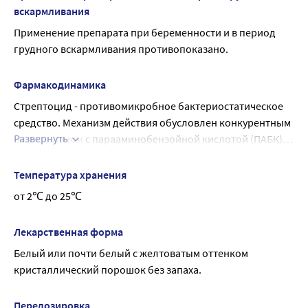
транспортными средствами, работе с движущимися 
вскармливания
механизмами, работе диспетчера и оператора.
Применение препарата при беременности и в период 
грудного вскармливания противопоказано.
Фармакодинамика
Стрептоцид - противомикробное бактериостатическое 
средство. Механизм действия обусловлен конкурентным 
Развернуть
антагонизмом с парааминобензойной кислотой (ПАБК) и 
угнетением дигидроптероатсинтетазы, что приводит к 
нарушению синтеза дигидрофолиевой, а затем 
Температура хранения
тетрагидрофолиевой кислоты и в результате - к 
от 2℃ до 25℃
нарушению синтеза нуклеиновых кислот 
микроорганизмов. Активность проявляется в отношении 
Лекарственная форма
грамположительных и грамотрицательных 
Белый или почти белый с желтоватым оттенком 
микроорганизмов: Escherichia coli, Shigella spp., Vibrio 
кристаллический порошок без запаха.
cholerae, Clostridium perfringens, Bacillus anthracis, 
Corynebacterium diphtheriae, Yersinia pestis, Chlamydia 
spp., Actinomyces israelii, Toxoplasma gondii.
Передозировка