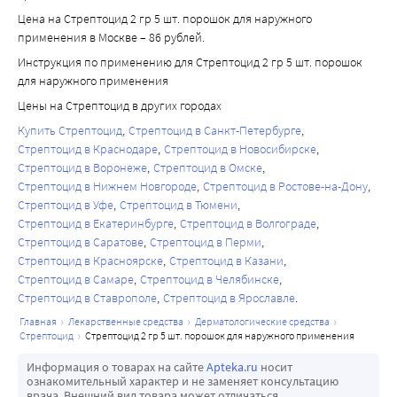
Цена на Стрептоцид 2 гр 5 шт. порошок для наружного
применения в Москве – 86 рублей.
Инструкция по применению для Стрептоцид 2 гр 5 шт. порошок
для наружного применения
Цены на Стрептоцид в других городах
Купить Стрептоцид
Стрептоцид в Санкт-Петербурге
Стрептоцид в Краснодаре
Стрептоцид в Новосибирске
Стрептоцид в Воронеже
Стрептоцид в Омске
Стрептоцид в Нижнем Новгороде
Стрептоцид в Ростове-на-Дону
Стрептоцид в Уфе
Стрептоцид в Тюмени
Стрептоцид в Екатеринбурге
Стрептоцид в Волгограде
Стрептоцид в Саратове
Стрептоцид в Перми
Стрептоцид в Красноярске
Стрептоцид в Казани
Стрептоцид в Самаре
Стрептоцид в Челябинске
Стрептоцид в Ставрополе
Стрептоцид в Ярославле
главная
лекарственные средства
дерматологические средства
стрептоцид
стрептоцид 2 гр 5 шт. порошок для наружного применения
Информация о товарах на сайте
Apteka.ru
носит
ознакомительный характер и не заменяет консультацию
врача. Внешний вид товара может отличаться