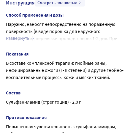
Инструкция
Смотреть полностью
Способ применения и дозы
Наружно, наносят непосредственно на пораженную 
поверхность (в виде порошка для наружного 
Развернуть
применения); перевязки проводят через 1-2 дня. При 
глубоких ранениях вносят в полость раны 5 - 10 - 15 г 
порошка для наружного применения. Максимальные 
Показания
дозы для взрослых: разовая доза - 5 г, суточная доза - 15 
В составе комплексной терапии: гнойные раны, 
г.
инфицированные ожоги (I - II степени) и другие гнойно-
Если после лечения улучшения не наступило, то следует 
воспалительные процессы кожи и мягких тканей.
обратиться к врачу. Применяйте препарат только 
согласно томуспособу применения и в тех дозах, которые 
Состав
указаны в инструкции. В случае необходимости, 
Сульфаниламид (стрептоцид) - 2,0 г
пожалуйста, проконсультируйтесь с врачом перед 
применением препарата.
Противопоказания
Повышенная чувствительность к сульфаниламидам, 