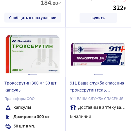
184
.00
₽
322
₽
Сообщить о поступлении
Купить
Троксерутин 300 мг 50 шт.
911 Ваша служба спасения
капсулы
троксерутин гель
косметический для ног
Пранафарм ООО
911 ВАША СЛУЖБА СПАСЕНИЯ
тонизирующий
Доставим в аптеку
завтра
капсулы
охлаждающий 50 мл
В наличии
Дозировка 300 мг
50 шт в уп.