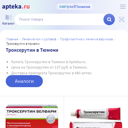
завтра
в
Тюмени
Каталог
главная
лечение ног и суставов
профилактика и лечение варикоза
троксерутин в тюмени
Троксерутин в Тюмени
Купить Троксерутин в Тюмени в Apteka.ru.
Цена на Троксерутин от 137 руб. в Тюмени.
Доставка препарата Троксерутин в 480 аптек.
Аналоги