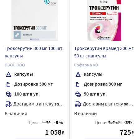
Троксерутин 300 мг 100 шт.
Троксерутин врамед 300 мг
капсулы
50 шт. капсулы
ОЗОН ООО
Софарма АО
капсулы
капсулы
Дозировка 300 мг
Дозировка 300 мг
100 шт в уп.
50 шт в уп.
Доставим в аптеку
завтра
Доставим в аптеку
завтра
В наличии
В наличии
9
3
Цена:
1173
Цена:
747.42
1 058
725
₽
₽