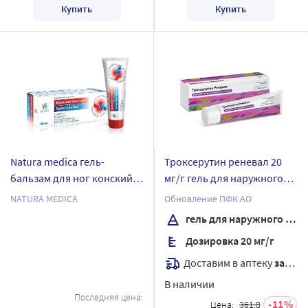
Купить
Купить
Natura medica гель-
Троксерутин реневал 20
бальзам для ног конский
мг/г гель для наружного
каштан и троксерутин 85
применения 40 гр
NATURA MEDICA
Обновление ПФК АО
мл
гель для наружного применения
Дозировка 20 мг/г
Доставим в аптеку
завтра
В наличии
Последняя цена:
11
Цена:
361.8