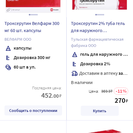
Троксерутин Велфарм 300
Троксерутин 2% туба гель
мг 60 шт. капсулы
для наружного
применения 40 гр
ВЕЛФАРМ ООО
Тульская фармацевтическая
фабрика ООО
капсулы
гель для наружного применения
Дозировка 300 мг
Дозировка 2%
60 шт в уп.
Доставим в аптеку
завтра
В наличии
Последняя цена:
11
Цена:
303.37
452
.00
₽
270
₽
Сообщить о поступлении
Купить