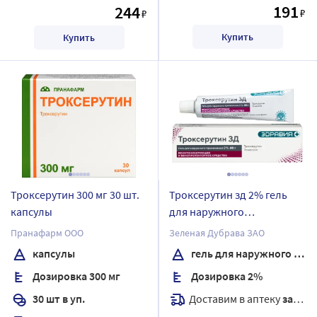
191
244
₽
₽
Купить
Купить
Троксерутин 300 мг 30 шт.
Троксерутин зд 2% гель
капсулы
для наружного
применения 40 гр
Пранафарм ООО
Зеленая Дубрава ЗАО
капсулы
гель для наружного применения
Дозировка 300 мг
Дозировка 2%
Доставим в аптеку
завтра
30 шт в уп.