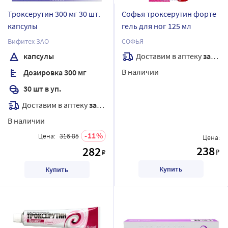
Троксерутин 300 мг 30 шт.
Софья троксерутин форте
капсулы
гель для ног 125 мл
Вифитех ЗАО
СОФЬЯ
Доставим в аптеку
завтра
капсулы
В наличии
Дозировка 300 мг
30 шт в уп.
Доставим в аптеку
завтра
В наличии
11
Цена:
316.85
Цена:
238
282
₽
₽
Купить
Купить