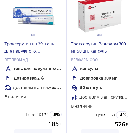
Троксерутин вп 2% гель
Троксерутин Велфарм 300
для наружного
мг 50 шт. капсулы
применения 50 гр
ВЕТПРОМ АД
ВЕЛФАРМ ООО
гель для наружного применения
капсулы
Дозировка 2%
Дозировка 300 мг
Доставим в аптеку
завтра
50 шт в уп.
В наличии
Доставим в аптеку
завтра
В наличии
5
4
Цена:
194.74
Цена:
553
185
526
₽
₽