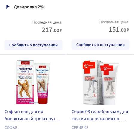
Дозировка 2%
Последняя цена:
Последняя цена:
151
217
.00
.00
₽
₽
Сообщить о поступлении
Сообщить о поступлении
Софья гель для ног
Серия 03 гель-бальзам для
биоактивный троксерутин
снятия напряжения ног
форте экстракт пиявки 75
экстракт пиявки конский
СОФЬЯ
СЕРИЯ 03
мл
каштан троксерутин