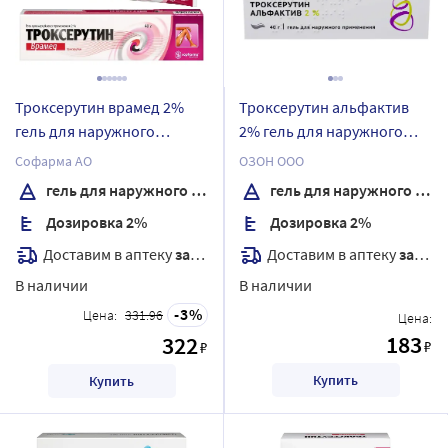
Троксерутин врамед 2%
Троксерутин альфактив
гель для наружного
2% гель для наружного
применения 40 гр
применения 40 гр
Софарма АО
ОЗОН ООО
гель для наружного применения
гель для наружного применения
Дозировка 2%
Дозировка 2%
Доставим в аптеку
завтра
Доставим в аптеку
завтра
В наличии
В наличии
3
Цена:
331.96
Цена:
183
322
₽
₽
Купить
Купить