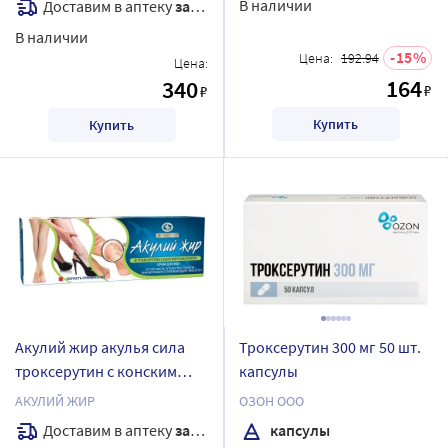
В наличии
Доставим в аптеку
завтра
В наличии
15
Цена:
192.94
Цена:
164
340
₽
₽
Купить
Купить
Акулий жир акулья сила
Троксерутин 300 мг 50 шт.
троксерутин с конским
капсулы
каштаном крем для ног 75
АКУЛИЙ ЖИР
ОЗОН ООО
мл
Доставим в аптеку
завтра
капсулы