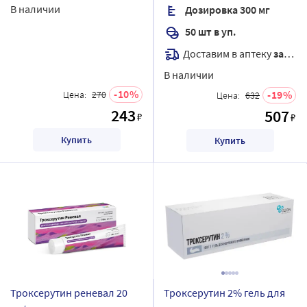
В наличии
Дозировка 300 мг
50 шт в уп.
Доставим в аптеку
завтра
В наличии
10
19
Цена:
270
Цена:
632
243
507
₽
₽
Купить
Купить
Троксерутин реневал 20
Троксерутин 2% гель для