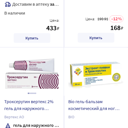
Доставим в аптеку
завтра
В наличии
12
Цена:
190.91
Цена:
168
433
₽
₽
Купить
Купить
Троксерутин вертекс 2%
Bio гель-бальзам
гель для наружного
косметический для ног
применения 50 гр
экстракт пиявки и
Вертекс АО
BIO
троксерутин 50 мл
гель для наружного применения