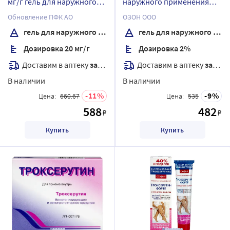
мг/г гель для наружного
наружного применения
применения 100 гр
100 гр
Обновление ПФК АО
ОЗОН ООО
гель для наружного применения
гель для наружного применения
Дозировка 20 мг/г
Дозировка 2%
Доставим в аптеку
завтра
Доставим в аптеку
завтра
В наличии
В наличии
11
9
Цена:
660.67
Цена:
535
588
482
₽
₽
Купить
Купить