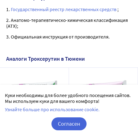
1.
Государственный реестр лекарственных средств
;
2. Анатомо-терапевтическо-химическая классификация
(ATX);
3. Официальная инструкция от производителя.
Аналоги Троксерутин в Тюмени
Куки необходимы для более удобного посещения сайтов.
Мы используем куки для вашего комфорта!
Узнайте больше про использование cookie.
Согласен
Троксевазин 2% гель для
Троксевазин нео гель для
наружного применения
наружного применения
Корзина
Вход / Регистрация