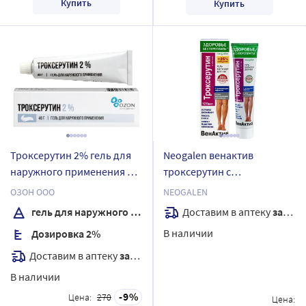
Купить
Купить
Троксерутин 2% гель для
Neogalen венактив
наружного применения 40
троксерутин с
гр
охлаждающим эффектом
ОЗОН ООО
NEOGALEN
гель-бальзам для ног 125
Доставим в аптеку
завтра
гель для наружного применения
мл
В наличии
Дозировка 2%
Доставим в аптеку
завтра
В наличии
9
Цена:
270
Цена: