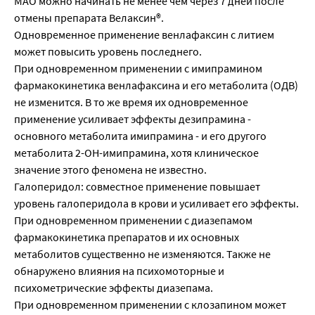
МАО можно начинать не менее чем через 7 дней после
отмены препарата Велаксин®.
Одновременное применение венлафаксин с литием
может повысить уровень последнего.
При одновременном применении с имипрамином
фармакокинетика венлафаксина и его метаболита (ОДВ)
не изменится. В то же время их одновременное
применение усиливает эффекты дезипрамина -
основного метаболита имипрамина - и его другого
метаболита 2-ОН-имипрамина, хотя клиническое
значение этого феномена не известно.
Галоперидол: совместное применение повышает
уровень галоперидола в крови и усиливает его эффекты.
При одновременном применении с диазепамом
фармакокинетика препаратов и их основных
метаболитов существенно не изменяются. Также не
обнаружено влияния на психомоторные и
психометрические эффекты диазепама.
При одновременном применении с клозапином может