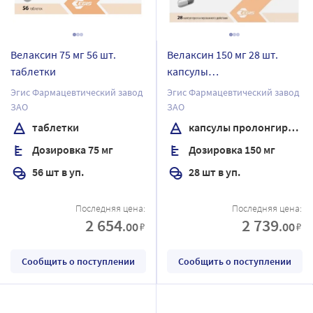
Велаксин 75 мг 56 шт.
Велаксин 150 мг 28 шт.
таблетки
капсулы
пролонгированного
Эгис Фармацевтический завод
Эгис Фармацевтический завод
действия
ЗАО
ЗАО
таблетки
капсулы пролонгированного действия
Дозировка 75 мг
Дозировка 150 мг
56 шт в уп.
28 шт в уп.
Последняя цена:
Последняя цена:
2 654
2 739
.00
.00
₽
₽
Сообщить о поступлении
Сообщить о поступлении