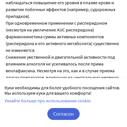
наблюдаться повышение его уровня в плазме крови и
развитие побочных эффектов (например, судорожных
припадков).
При одновременном применении с рисперидоном
(несмотря на увеличение AUC рисперидона)
фармакокинетика суммы активных компонентов
(рисперидона и его активного метаболита) существенно
не изменяется.
Снижение умственной и двигательной активности под
влиянием алкоголя не усиливалось после прима
венлафаксина. Несмотря на это, как и в случае приема
других препаратов, влияющих на центральную нервную
систему, во время терапии венлафаксином не
Куки необходимы для более удобного посещения сайтов.
рекомендуется употребление алкогольных напитков.
Мы используем куки для вашего комфорта!
На фоне приема венлафаксина следует соблюдать
Узнайте больше про использование cookie.
особую осторожность при электросудорожной терапии,
так как опыт применения венлафаксина в этих условиях
Согласен
отсутствует.
Корзина
Вход / Регистрация
Лекарственные препараты, метаболизируемые