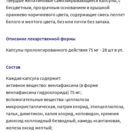
Твёрдые желатиновые самозакрывающиеся капсулы, с
бесцветным, прозрачным основанием и крышкой
оранжево-коричневого цвета, содержащие смесь пеллет
белого и желтого цвета, без или почти без запаха.
Описание лекарственной формы
Капсулы пролонгированного действия 75 мг - 28 шт в уп.
Состав
Каждая капсула содержит:
активное вещество: венлафаксина (в форме
венлафаксина гидрохлорида) 75 мг;
вспомогательные вещества: целлюлоза
микрокристаллическая, натрия хлорид, этилцеллюлоза,
тальк, диметикон, калия хлорид, коповидон, кремния
диоксид коллоидный безводный, камедь ксантановая,
железа оксид желтый;