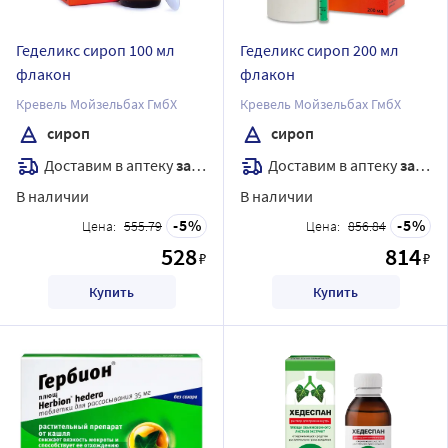
Геделикс сироп 100 мл
Геделикс сироп 200 мл
флакон
флакон
Кревель Мойзельбах ГмбХ
Кревель Мойзельбах ГмбХ
сироп
сироп
Доставим в аптеку
завтра
Доставим в аптеку
завтра
В наличии
В наличии
5
5
Цена:
555.79
Цена:
856.84
528
814
₽
₽
Купить
Купить