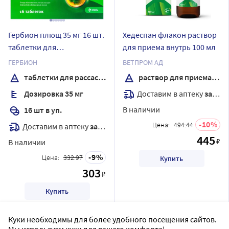
Гербион плющ 35 мг 16 шт.
Хедеспан флакон раствор
таблетки для
для приема внутрь 100 мл
рассасывания
ГЕРБИОН
ВЕТПРОМ АД
таблетки для рассасывания
раствор для приема внутрь
Доставим в аптеку
завтра
Дозировка 35 мг
В наличии
16 шт в уп.
10
Цена:
494.44
Доставим в аптеку
завтра
445
₽
В наличии
9
Цена:
332.97
Купить
303
₽
Купить
Куки необходимы для более удобного посещения сайтов.