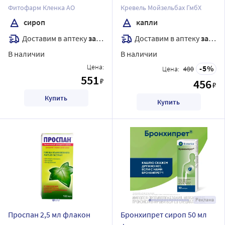
Фитофарм Кленка АО
Кревель Мойзельбах ГмбХ
сироп
капли
Доставим в аптеку
завтра
Доставим в аптеку
завтра
В наличии
В наличии
Цена:
5
Цена:
480
551
₽
456
₽
Купить
Купить
Реклама
Проспан 2,5 мл флакон
Бронхипрет сироп 50 мл