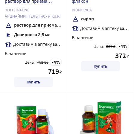
раствор для приема
флакон
внутрь 100 мл
ЭНГЕЛЬХАРД
BIONORICA
АРЦНАЙМИТТЕЛЬ Гмбх и Ко.КГ
сироп
раствор для приема внутрь
Доставим в аптеку
завтра
Дозировка 2,5 мл
В наличии
Доставим в аптеку
завтра
4
Цена:
387.5
В наличии
372
₽
4
Цена:
752.88
Купить
719
₽
Купить