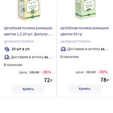
Целебная поляна ромашки
Целебная поляна ромашки
цветки 1,5 20 шт. фильтр-
цветки 50 гр
пакеты
ЦЕЛЕБНАЯ ПОЛЯНА
ЦЕЛЕБНАЯ ПОЛЯНА
Доставим в аптеку
завтра
20 шт в уп.
В наличии
Доставим в аптеку
завтра
В наличии
30
30
Цена:
111.43
Цена:
102.86
78
72
₽
₽
Купить
Купить