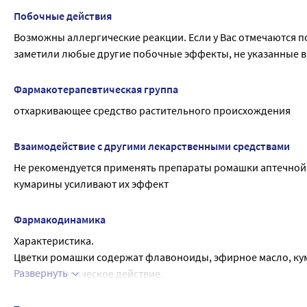
Побочные действия
Возможны аллергические реакции. Если у Вас отмечаются по
заметили любые другие побочные эффекты, не указанные в 
Фармакотерапевтическая группа
отхаркивающее средство растительного происхождения
Взаимодействие с другими лекарственными средствами
Не рекомендуется применять препараты ромашки аптечной 
кумарины усиливают их эффект
Фармакодинамика
Характеристика.
Цветки ромашки содержат флавоноиды, эфирное масло, кум
Развернуть
Фармакологическое действие.
Настой цветков ромашки оказывает противовоспалительное
процессы брожения в кишечнике, повышает секрецию пище