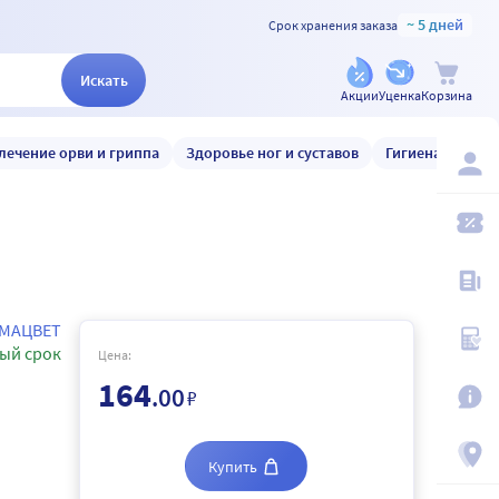
~ 5 дней
Срок хранения заказа
Искать
Акции
Уценка
Корзина
лечение орви и гриппа
Здоровье ног и суставов
Гигиена и уход
МАЦВЕТ
ый срок
Цена:
164
.00
₽
Купить