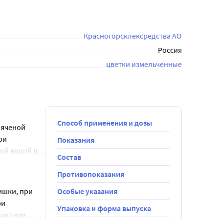
-2 столовые ложки; дети от 3 до 6 лет - по 1 столовой 
Красногорсклексредства АО
Россия
цветки измельченные
ачом.
Способ применения и дозы
яченой 
и 
Показания
ой водой до 
Состав
и, дети от 7 
олосканий 
Противопоказания
мую кишку 
шки, при 
Особые указания
ения не 
и 
Упаковка и форма выпуска
меняйте 
оклизм 