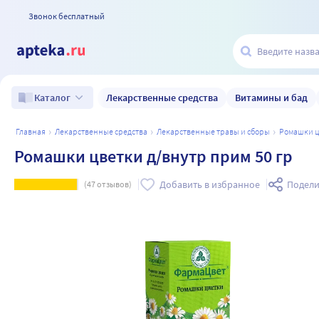
Звонок бесплатный
Лекарственные средства
Витамины и бад
Каталог
главная
лекарственные средства
лекарственные травы и сборы
ромашки 
Ромашки цветки д/внутр прим 50 гр
Добавить в избранное
Подели
(
47
отзывов)