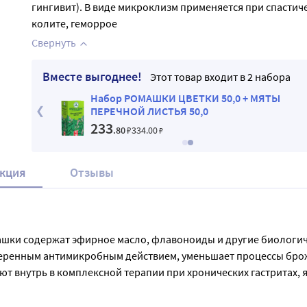
гингивит). В виде микроклизм применяется при спастич
колите, геморрое
Свернуть
Вместе выгоднее!
Этот товар входит в 2 набора
КИ 50,0
Набор РОМАШКИ ЦВЕТКИ 50,0 + МЯТЫ
ПЕРЕЧНОЙ ЛИСТЬЯ 50,0
233
.80
₽
334
.00
₽
кция
Отзывы
ашки содержат эфирное масло, флавоноиды и другие биологич
еренным антимикробным действием, уменьшает процессы брож
 внутрь в комплексной терапии при хронических гастритах, 
оризме, спазмах кишечника, поносах. 

воспалительных заболеваниях ЛОР-органов и полости рта (фа