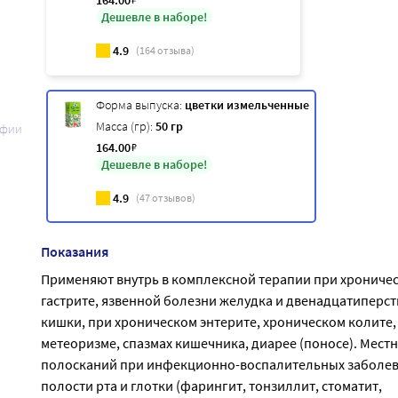
164
.00
Дешевле в наборе!
4.9
(
164
отзыва)
Форма выпуска:
цветки измельченные
Масса (гр):
50 гр
афии
164
.00
₽
Дешевле в наборе!
4.9
(
47
отзывов)
Показания
Применяют внутрь в комплексной терапии при хрониче
гастрите, язвенной болезни желудка и двенадцатиперс
кишки, при хроническом энтерите, хроническом колите,
метеоризме, спазмах кишечника, диарее (поносе). Местн
полосканий при инфекционно-воспалительных заболе
полости рта и глотки (фарингит, тонзиллит, стоматит,