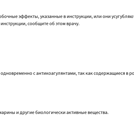
бочные эффекты, указанные в инструкции, или они усугубляют
инструкции, сообщите об этом врачу.
одновременно с антикоагулянтами, так как содержащиеся в р
арины и другие биологически активные вещества.
, спазмолитическое и умеренное противомикробное действие,
варительных желез.