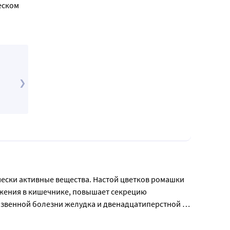
еском
ески активные вещества. Настой цветков ромашки 
ения в кишечнике, повышает секрецию 
язвенной болезни желудка и двенадцатиперстной 
рингиты, тонзиллиты, стоматиты, гингивиты). 
