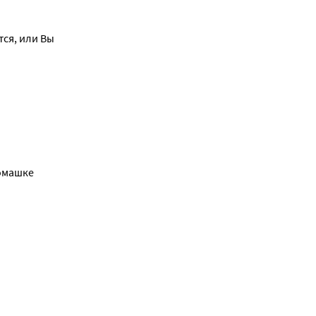
ся, или Вы 
омашке 
 уменьшает 