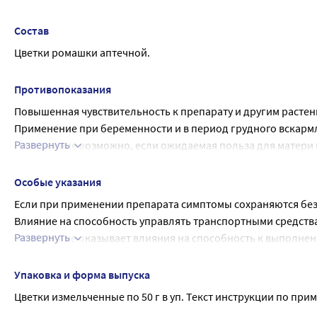
препарат только согласно тем показаниям, тому способу при
применяется при спастическом колите, геморрое
Состав
Цветки ромашки аптечной.
Противопоказания
Повышенная чувствительность к препарату и другим растен
Применение при беременности и в период грудного вскарм
Развернуть
Применение возможно, если ожидаемая польза для матери 
проконсультироваться с врачом
Особые указания
Если при применении препарата симптомы сохраняются без 
Влияние на способность управлять транспортными средств
Развернуть
Препарат не оказывает влияния на способность к выполне
концентрации внимания и быстроты психомоторных реакций 
движущимися механизмами).
Упаковка и форма выпуска
Цветки измельченные по 50 г в уп. Текст инструкции по при