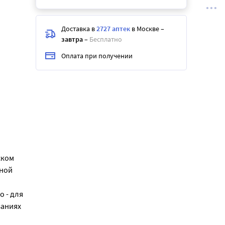
Доставка в
2727 аптек
в Москве
–
завтра
–
Бесплатно
Оплата при получении
ском
тной
о - для
ваниях