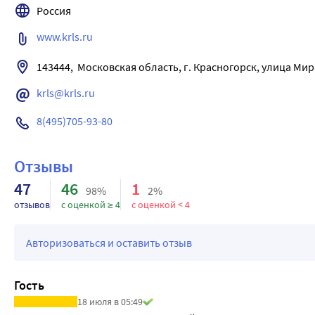
Россия
www.krls.ru
krls@krls.ru
8(495)705-93-80
Отзывы
47
46
1
98%
2%
отзывов
с оценкой ≥ 4
с оценкой < 4
Авторизоваться и оставить отзыв
Гость
18 июля в 05:49