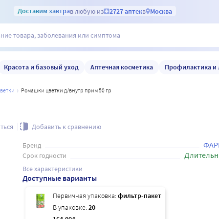
Доставим
завтра
в любую из
2727 аптек
в
Москва
Красота и базовый уход
Аптечная косметика
Профилактика и 
цветки
Ромашки цветки д/внутр прим 50 гр
ться
Добавить к сравнению
ФАР
Бренд
Длительн
Срок годности
Все характеристики
Доступные варианты
Первичная упаковка:
фильтр-пакет
В упаковке:
20
₽