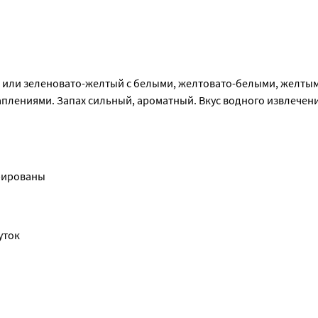
- или зеленовато-желтый с белыми, желтовато-белыми, желтым
лениями. Запах сильный, ароматный. Вкус водного извлечени
трированы
уток