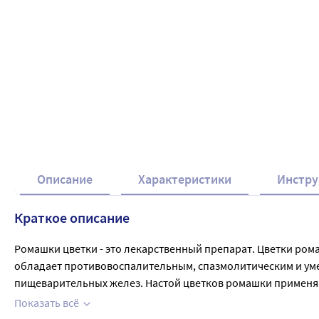
Набор из 2-х упаковок РОМАШКИ ЦВЕТ
со скидкой
278
.80
₽
328
.00
₽
Описание
Характеристики
Инстру
Краткое описание
Ромашки цветки - это лекарственный препарат. Цветки ром
обладает противовоспалительным, спазмолитическим и ум
пищеварительных желез. Настой цветков ромашки применяют
кишки, при хроническом энтерите, хроническом колите, мете
Показать всё
Местно для полосканий настой применяют при инфекционно-