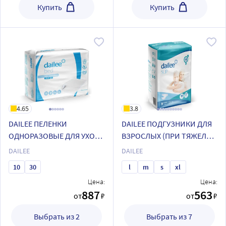
Купить
Купить
4.65
3.8
DAILEE ПЕЛЕНКИ
DAILEE ПОДГУЗНИКИ ДЛЯ
ОДНОРАЗОВЫЕ ДЛЯ УХОДА
ВЗРОСЛЫХ (ПРИ ТЯЖЕЛОЙ
ЗА ЛЕЖАЧИМИ
СТЕПЕНИ НЕДЕРЖАНИЯ)
DAILEE
DAILEE
БОЛЬНЫМИ
10
30
l
m
s
xl
Цена:
Цена:
887
563
от
₽
от
₽
Выбрать из 2
Выбрать из 7