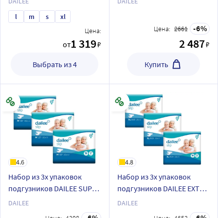
DAILEE
DAILEE
l
m
s
xl
6
Цена:
2661
Цена:
1 319
2 487
от
₽
₽
Выбрать из 4
Купить
4.6
4.8
Набор из 3х упаковок
Набор из 3х упаковок
подгузников DAILEE SUPER
подгузников DAILEE EXTRA
M30
PLUS XL30
DAILEE
DAILEE
6
6