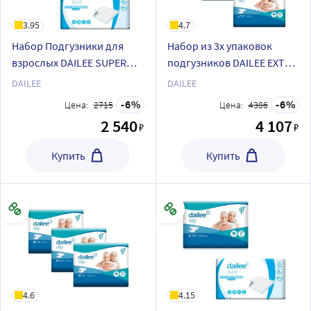
3.95
4.7
Набор Подгузники для
Набор из 3х упаковок
взрослых DAILEE SUPER
подгузников DAILEE EXTRA
размер XL 30 штук +
PLUS L30
DAILEE
DAILEE
Пелёнки DAILEE 30 штук
6
6
Цена:
2715
Цена:
4386
60х90 см
2 540
4 107
₽
₽
Купить
Купить
4.6
4.15