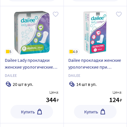
5
4.9
Dailee Lady прокладки
Dailee прокладки женские
женские урологические
урологические при
при легкой и средней
капельном недержании
DAILEE
DAILEE
степени недержания
ultra mini 14 шт.
20 шт в уп.
14 шт в уп.
normal 20 шт.
Цена:
Цена:
344
124
₽
₽
Купить
Купить