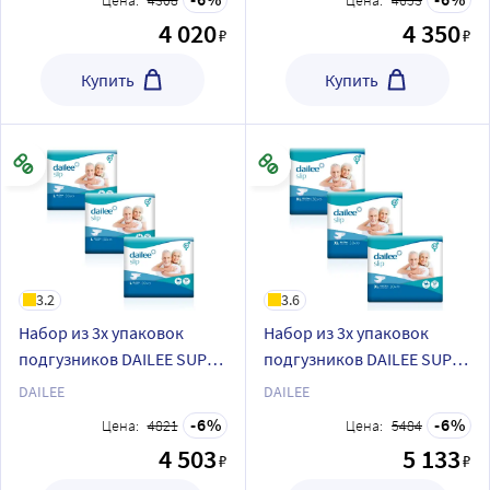
Цена:
4308
Цена:
4653
4 020
4 350
₽
₽
Купить
Купить
3.2
3.6
Набор из 3х упаковок
Набор из 3х упаковок
подгузников DAILEE SUPER
подгузников DAILEE SUPER
L30
XL30
DAILEE
DAILEE
6
6
Цена:
4821
Цена:
5484
4 503
5 133
₽
₽