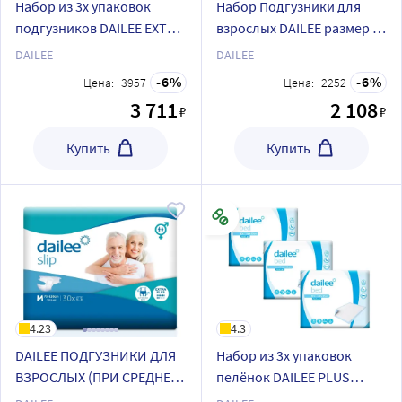
Набор из 3х упаковок
Набор Подгузники для
подгузников DAILEE EXTRA
взрослых DAILEE размер S
PLUS M30
30 штук + Пелёнки DAILEE
DAILEE
DAILEE
30 штук 60х90 см
6
6
Цена:
3957
Цена:
2252
3 711
2 108
₽
₽
Купить
Купить
4.23
4.3
DAILEE ПОДГУЗНИКИ ДЛЯ
Набор из 3х упаковок
ВЗРОСЛЫХ (ПРИ СРЕДНЕЙ
пелёнок DAILEE PLUS
СТЕПЕНИ НЕДЕРЖАНИЯ)
60x90 №30