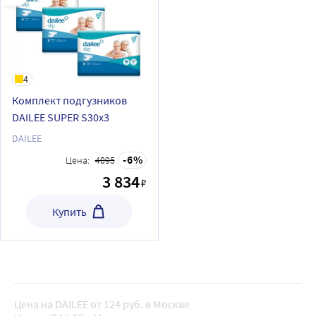
4
Комплект подгузников
DAILEE SUPER S30x3
DAILEE
6
Цена:
4095
3 834
₽
Купить
Цена на DAILEE от 124 руб. в Москве