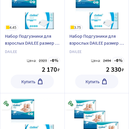
4.45
3.75
Набор Подгузники для
Набор Подгузники для
взрослых DAILEE размер M
взрослых DAILEE размер L
30 штук + Пелёнки DAILEE
30 штук + Пелёнки DAILEE
DAILEE
DAILEE
30 штук 60х90 см
30 штук 60х90 см
6
6
Цена:
2323
Цена:
2494
2 170
2 330
₽
₽
Купить
Купить