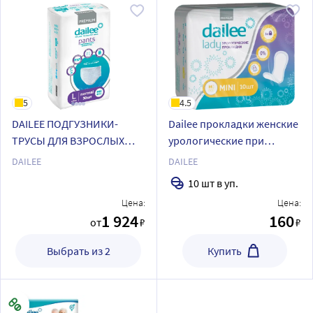
5
4.5
DAILEE ПОДГУЗНИКИ-
Dailee прокладки женские
ТРУСЫ ДЛЯ ВЗРОСЛЫХ
урологические при
(ПРИ СРЕДНЕЙ СТЕПЕНИ
капельном и легкой
DAILEE
DAILEE
НЕДЕРЖАНИЯ)
недержания mini 10 шт.
10 шт в уп.
Цена:
Цена:
1 924
160
от
₽
₽
Выбрать из 2
Купить