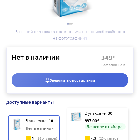
Внешний вид товара может отличаться от изображённого
на фотографии
Нет в наличии
349
₽
Последняя цена
Уведомить о поступлении
Доступные варианты
В упаковке:
30
В упаковке:
10
887
.00
₽
Дешевле в наборе!
Нет в наличии
5
4.3
(
18
отзывов)
(
25
отзывов)