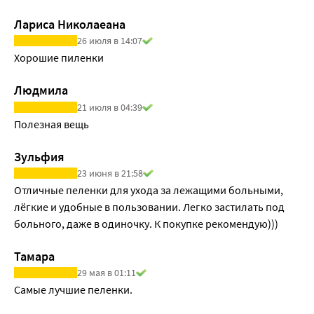
фирмы «Neotex (Regent)» Россия;
-впитывающий слой - распушенная целлюлоза 
Лариса Николаеана
производства «Stora Enso» Швеция;
26 июля в 14:07
-защитный слой - пленка полиэтиленовая производства 
Хорошие пиленки
фирмы «RKW» Германия;
-клеевой слой - клей горячего расплава производства 
Людмила
фирмы «Henkel» Швеция.
21 июля в 04:39
Полезная вещь
Зульфия
23 июня в 21:58
Отличные пеленки для ухода за лежащими больными, 
лёгкие и удобные в пользовании. Легко застилать под 
больного, даже в одиночку. К покупке рекомендую)))
Тамара
29 мая в 01:11
Самые лучшие пеленки.