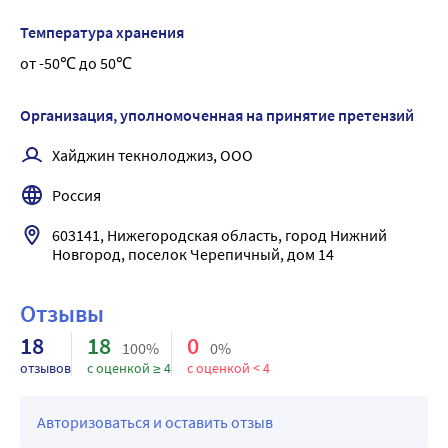
Technologies) - предназначены для ухода за лежачими 
Температура хранения
больными, для защиты постельного белья.
от -50℃ до 50℃
ХАРАКТЕРИСТИКИ
Конструкция пеленок включает в себя (начиная со слоя, 
контактирующего с кожей):
Организация, уполномоченная на принятие претензий
-гипоаллергенный покровный слой;
Хайджин текнолоджиз, ООО
-впитывающий слой;
-клеевой слой;
Россия
-защитный слой.
Впитываемость :
603141, Нижегородская область, город Нижний 
Новгород, поселок Черепичный, дом 14
60х90 - 1200 мл
Пеленки изготавливаются в виде ровного 
четырехугольного полотна.
Отзывы
Для изготовления пеленок используются следующие 
18
18
0
100%
0%
материалы:
отзывов
с оценкой ≥ 4
с оценкой < 4
Пеленки Dailee выпускаются с защитным слоем белого 
или голубого цвета.
Авторизоваться и оставить отзыв
-покровный слой - материал нетканый производства 