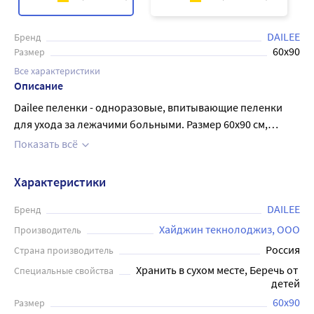
DAILEE
Бренд
60х90
Размер
Все характеристики
Описание
Dailee пеленки - одноразовые, впитывающие пеленки
для ухода за лежачими больными. Размер 60х90 см,
каждая упаковка содержит 10 штук. Пеленки
Показать всё
изготовлены из мягкого и нежного материала,
обладающего высокой впитывающей способностью. Они
Характеристики
не только помогают поддерживать кожу пациента сухой,
но также предотвращают появление различных
DAILEE
Бренд
дерматитов и прочих кожных проблем. Дейли пеленки
Хайджин текнолоджиз, ООО
Производитель
легко использовать для ежедневного ухода за больными
Россия
Страна производитель
дома или в стационаре.
Хранить в сухом месте, Беречь от 
Специальные свойства
детей
60х90
Размер