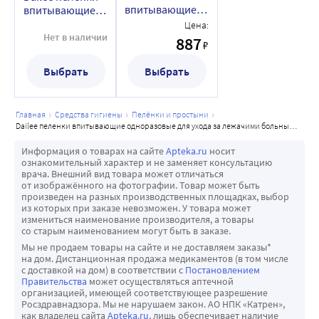
впитывающие
впитывающие
одноразовые
одноразовые
Цена:
для ухода за
для ухода за
Нет в наличии
887
₽
лежачими
лежачими
больными 60х90
больными 60х90
Выбрать
Выбрать
30 шт.
10 шт.
главная
средства гигиены
пелёнки и простыни
dailee пеленки впитывающие одноразовые для ухода за лежачими больными 60х90 10 шт.
Информация о товарах на сайте
Apteka.ru
носит
ознакомительный характер и не заменяет консультацию
врача. Внешний вид товара может отличаться
от изображённого на фотографии. Товар может быть
произведен на разных производственных площадках, выбор
из которых при заказе невозможен. У товара может
измениться наименование производителя, а товары
со старым наименованием могут быть в заказе.
Мы не продаем товары на сайте и не доставляем заказы*
на дом. Дистанционная продажа медикаментов (в том числе
с доставкой на дом) в соответствии с
Постановлением
Правительства
может осуществляться аптечной
организацией, имеющей соответствующее разрешение
Росздравнадзора. Мы не нарушаем закон. АО НПК «Катрен»,
как владелец сайта
Apteka.ru
, лишь обеспечивает наличие