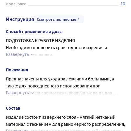
10
В упаковке
Инструкция
Смотреть полностью
Способ применения и дозы
ПОДГОТОВКА К РАБОТЕ ИЗДЕЛИЯ
Необходимо проверить срок годности изделия и 
Развернуть
целостность упаковки.
ПОРЯДОК РАБОТЫ ИЗДЕЛИЯ
• Раскройте пеленку и разложите ее на плоской 
Показания
поверхности.
Предназначены для ухода за лежачими больными, а 
• Расправьте простыню и расстелите на постели/кушетке.
также для повседневного использования при 
• При уходе за лежачим пациентом используйте 
Развернуть
проведении сеансов массажа, воздушных ванн, для 
простыни во время смены подгузника. После очищения 
защиты постельного белья.
кожа должна полностью высохнуть перед надеванием 
Состав
чистого подгузника, и на это время простыня защитит 
Изделие состоит из верхнего слоя - мягкий нетканый 
постель от загрязнений.
материал с теснением для равномерного распределения,
ВНИМАНИЕ!
Развернуть