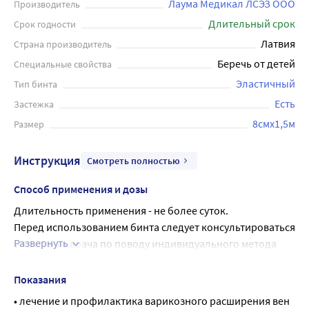
Лаума Медикал ЛСЭЗ ООО
Производитель
Длительный срок
Срок годности
Латвия
Страна производитель
Беречь от детей
Специальные свойства
Эластичный
Тип бинта
Есть
Застежка
8смx1,5м
Размер
Инструкция
Смотреть полностью
Способ применения и дозы
Длительность применения - не более суток.
Перед использованием бинта следует консультироваться 
Развернуть
у лечащего врача по поводу индивидуального метода 
накладывания бинта и продолжительности его ношения. 
Время или периодичность ношения эластичного бинта и 
Показания
смена периодов ношения/отдыха определяется врачом.
• лечение и профилактика варикозного расширения вен 