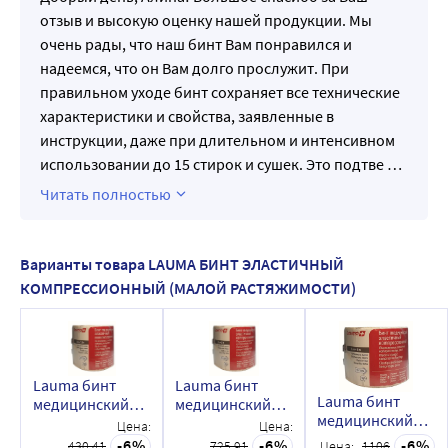
отзыв и высокую оценку нашей продукции. Мы
очень рады, что наш бинт Вам понравился и
надеемся, что он Вам долго прослужит. При
правильном уходе бинт сохраняет все технические
характеристики и свойства, заявленные в
инструкции, даже при длительном и интенсивном
использовании до 15 стирок и сушек. Это подтве
…
Читать полностью
Варианты товара LAUMA БИНТ ЭЛАСТИЧНЫЙ
КОМПРЕССИОННЫЙ (МАЛОЙ РАСТЯЖИМОСТИ)
Lauma бинт
Lauma бинт
Lauma бинт
медицинский
медицинский
медицинский
эластичный
эластичный
Цена:
Цена:
эластичный
компрессионный
компрессионный
6
6
6
430.41
725.91
Цена:
1106