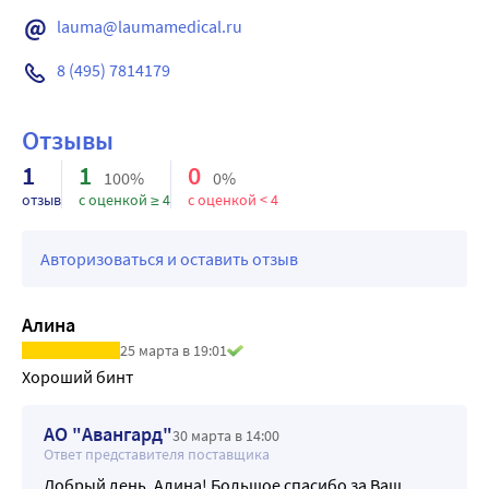
наполнения;
lauma@laumamedical.ru
Поддержание и разгрузка мышечно-связочного 
аппарата конечностей при травмах и высоких нагрузках;
8 (495) 7814179
Устранение отека, боли и тяжести в ногах, в том числе 
при судорогах.
Отзывы
1
1
0
100%
0%
отзыв
с оценкой ≥ 4
с оценкой < 4
Авторизоваться и оставить отзыв
Алина
25 марта в 19:01
Хороший бинт
АО "Авангард"
30 марта в 14:00
Ответ представителя поставщика
Добрый день, Алина! Большое спасибо за Ваш