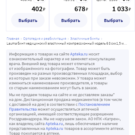
компрессионный
модель 6 8
модель 6 8 смx3
402
678
1 033
модель 6 8 смx5
₽
₽
₽
смx1,5 м/малой
м/малой
м/малой
растяжимости
растяжимости
Выбрать
Выбрать
растяжимости
Выбрать
главная
ортопедия и реабилитация
эластичные бинты
lauma бинт медицинский эластичный компрессионный модель 6 8 смx1,5 м/малой растяжимости
Информация о товарах на сайте
Apteka.ru
носит
ознакомительный характер и не заменяет консультацию
врача. Внешний вид товара может отличаться
от изображённого на фотографии. Товар может быть
произведен на разных производственных площадках, выбор
из которых при заказе невозможен. У товара может
измениться наименование производителя, а товары
со старым наименованием могут быть в заказе.
Мы не продаем товары на сайте и не доставляем заказы*
на дом. Дистанционная продажа медикаментов (в том числе
с доставкой на дом) в соответствии с
Постановлением
Правительства
может осуществляться аптечной
организацией, имеющей соответствующее разрешение
Росздравнадзора. Мы не нарушаем закон. АО НПК «Катрен»,
как владелец сайта
Apteka.ru
, лишь обеспечивает наличие
представленных на
Apteka.ru
товаров в ассортименте аптеки.
Товар покупается в аптеке.