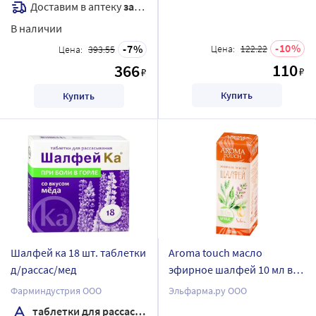
Доставим в аптеку
завтра
В наличии
10
7
Цена:
122.22
Цена:
393.55
110
366
₽
₽
Купить
Купить
Шалфей ка 18 шт. таблетки
Aroma touch масло
д/рассас/мед
эфирное шалфей 10 мл в
индивидуальной упаковке
Фарминдустрия ООО
Эльфарма.ру ООО
таблетки для рассасывания