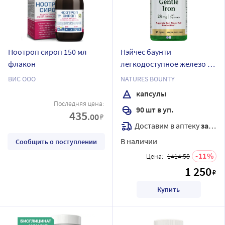
Ноотроп сироп 150 мл
Нэйчес баунти
флакон
легкодоступное железо 28
мг 90 шт. капсулы массой
ВИС ООО
NATURES BOUNTY
546 мг
капсулы
Последняя цена:
90 шт в уп.
435
.00
₽
Доставим в аптеку
завтра
В наличии
Сообщить о поступлении
11
Цена:
1414.58
1 250
₽
Купить