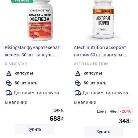
Risingstar фумарат+хелат
Atech nutrition аскорбат
железа 60 шт. капсулы
натрия 60 шт. капсулы
массой 400 мг
массой 1220 мг
RISINGSTAR
ATECH NUTRITION
капсулы
капсулы
60 шт в уп.
60 шт в уп.
Доставим в аптеку
завтра
Доставим в аптеку
завтра
В наличии
В наличии
Цена:
20
Цена:
435
688
₽
348
₽
Купить
Купить