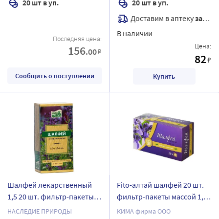
20 шт в уп.
20 шт в уп.
Доставим в аптеку
завтра
В наличии
Последняя цена:
Цена:
156
.00
₽
82
₽
Сообщить о поступлении
Купить
Шалфей лекарственный
Fito-алтай шалфей 20 шт.
1,5 20 шт. фильтр-пакеты
фильтр-пакеты массой 1,5
Наследие природы
г
НАСЛЕДИЕ ПРИРОДЫ
КИМА фирма ООО