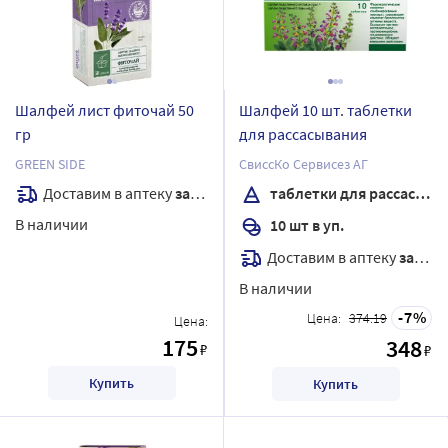
Шалфей лист фиточай 50
Шалфей 10 шт. таблетки
гр
для рассасывания
GREEN SIDE
СвиссКо Сервисез АГ
Доставим в аптеку
завтра
таблетки для рассасывания
В наличии
10 шт в уп.
Доставим в аптеку
завтра
В наличии
7
Цена:
374.19
Цена:
175
348
₽
₽
Купить
Купить