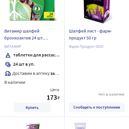
Витамир шалфей
Шалфей лист - фарм-
бронхоактив 24 шт.
продукт 50 гр
таблетки для
ВИТАМИР
Фарм-Продукт ООО
рассасывания массой 960
таблетки для рассасывания
мг
24 шт в уп.
Доставим в аптеку
завтра
В наличии
Цена:
Нет в наличии
173
₽
Сообщить о поступлении
Купить