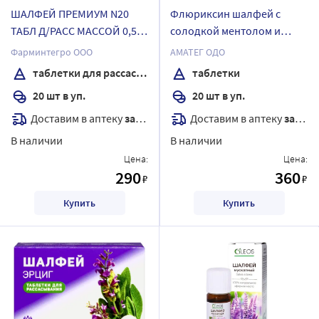
ШАЛФЕЙ ПРЕМИУМ N20
Флюриксин шалфей с
ТАБЛ Д/РАСС МАССОЙ 0,55Г
солодкой ментолом и
/ЭРКАФАРМ
витамином с 20 шт.
Фарминтегро ООО
АМАТЕГ ОДО
таблетки массой 500 мг
таблетки для рассасывания
таблетки
20 шт в уп.
20 шт в уп.
Доставим в аптеку
завтра
Доставим в аптеку
завтра
В наличии
В наличии
Цена:
Цена:
290
360
₽
₽
Купить
Купить