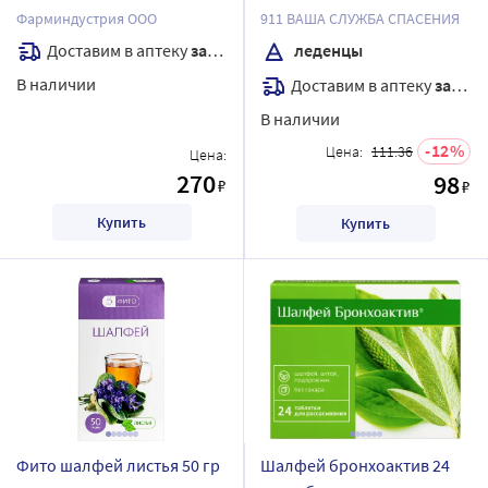
эвкалипт шалфей 10 шт.
витамином с леденцы
Фарминдустрия ООО
911 ВАША СЛУЖБА СПАСЕНИЯ
пак-саше
массой 2,5 г 50 гр
Доставим в аптеку
завтра
леденцы
В наличии
Доставим в аптеку
завтра
В наличии
12
Цена:
111.36
Цена:
270
98
₽
₽
Купить
Купить
Фито шалфей листья 50 гр
Шалфей бронхоактив 24