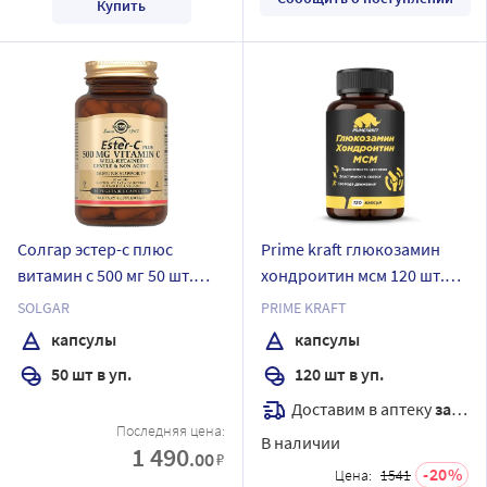
Купить
Солгар эстер-с плюс
Prime kraft глюкозамин
витамин с 500 мг 50 шт.
хондроитин мсм 120 шт.
капсулы массой 849 мг
капсулы массой 970 мг
SOLGAR
PRIME KRAFT
капсулы
капсулы
50 шт в уп.
120 шт в уп.
Доставим в аптеку
завтра
Последняя цена:
В наличии
1 490
.00
₽
20
Цена:
1541