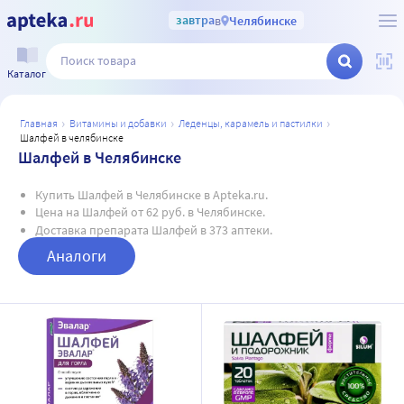
завтра
в
Челябинске
Каталог
главная
витамины и добавки
леденцы, карамель и пастилки
шалфей в челябинске
Шалфей в Челябинске
Купить Шалфей в Челябинске в Apteka.ru.
Цена на Шалфей от 62 руб. в Челябинске.
Доставка препарата Шалфей в 373 аптеки.
Аналоги