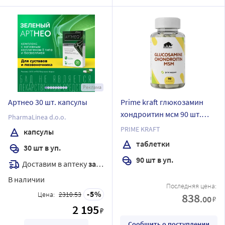
Реклама
Артнео 30 шт. капсулы
Prime kraft глюкозамин
хондроитин мсм 90 шт.
PharmaLinea d.o.o.
таблетки по 1540 мг
PRIME KRAFT
капсулы
таблетки
30 шт в уп.
90 шт в уп.
Доставим в аптеку
завтра
В наличии
Последняя цена:
5
Цена:
2310.53
838
.00
₽
2 195
₽
Сообщить о поступлении