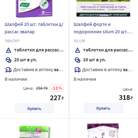
Шалфей 20 шт. таблетки д/
Шалфей форте и
рассас эвалар
подорожник silum 20 шт.
таблетки для
ЭВАЛАР
SILUM
рассасывания
таблетки для рассасывания
таблетки для рассасывания
20 шт в уп.
20 шт в уп.
Доставим в аптеку
завтра
Доставим в аптеку
завтра
В наличии
В наличии
11
Цена:
256.79
Цена:
318
227
₽
₽
Купить
Купить