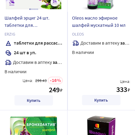
Шалфей эрциг 24 шт.
Oleos масло эфирное
таблетки для
шалфей мускатный 10 мл
рассасывания массой 1 гр г
ERZIG
OLEOS
Доставим в аптеку
завтра
таблетки для рассасывания
В наличии
24 шт в уп.
Доставим в аптеку
завтра
В наличии
16
Цена:
296.43
Цена:
333
249
₽
₽
Купить
Купить