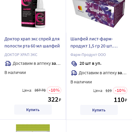
Доктор храп экс спрей для
Шалфей лист-фарм-
полости рта 60 мл шалфей
продукт 1,5 гр 20 шт.
фильтр-пакеты
ДОКТОР ХРАП ЭКС
Фарм-Продукт ООО
Доставим в аптеку
завтра
20 шт в уп.
В наличии
Доставим в аптеку
завтра
В наличии
10
10
Цена:
357.78
Цена:
123
322
110
₽
₽
Купить
Купить