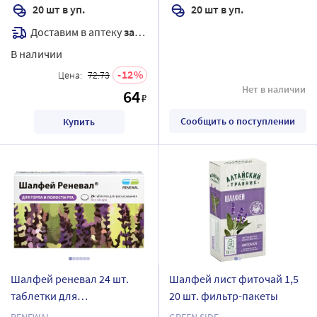
20 шт в уп.
20 шт в уп.
Доставим в аптеку
завтра
В наличии
12
Цена:
72.73
Нет в наличии
64
₽
Сообщить о поступлении
Купить
Шалфей реневал 24 шт.
Шалфей лист фиточай 1,5
таблетки для
20 шт. фильтр-пакеты
рассасывания массой 1160
RENEWAL
GREEN SIDE