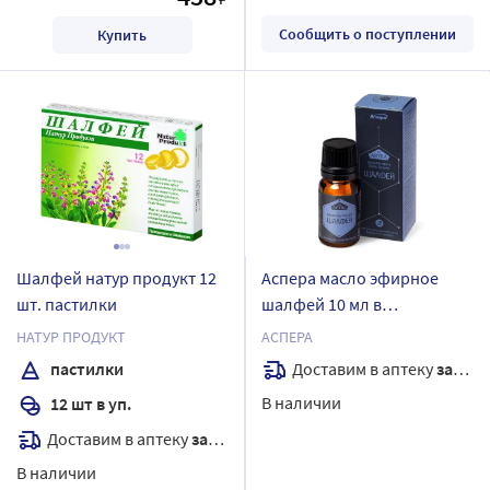
Сообщить о поступлении
Купить
Шалфей натур продукт 12
Аспера масло эфирное
шт. пастилки
шалфей 10 мл в
индивидуальной упаковке
НАТУР ПРОДУКТ
АСПЕРА
Доставим в аптеку
завтра
пастилки
В наличии
12 шт в уп.
Доставим в аптеку
завтра
В наличии