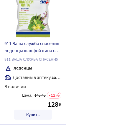
911 Ваша служба спасения
леденцы шалфей липа с
витамином с без сахара
911 ВАША СЛУЖБА СПАСЕНИЯ
леденцы массой 2,5 г 50 гр
леденцы
Доставим в аптеку
завтра
В наличии
12
Цена:
145.45
128
₽
Купить