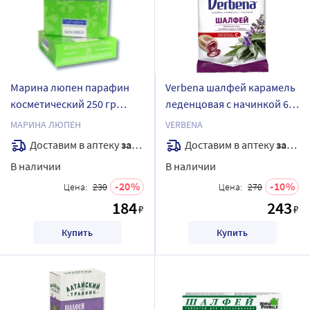
Марина люпен парафин
Verbena шалфей карамель
косметический 250 гр
леденцовая с начинкой 60
шалфей
гр
МАРИНА ЛЮПЕН
VERBENA
Доставим в аптеку
завтра
Доставим в аптеку
завтра
В наличии
В наличии
20
10
Цена:
230
Цена:
270
184
243
₽
₽
Купить
Купить