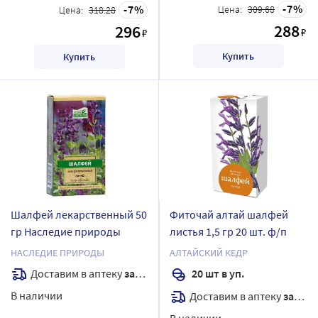
7
7
Цена:
309.68
Цена:
318.28
288
296
₽
₽
Купить
Купить
Шалфей лекарственный 50
Фиточай алтай шалфей
гр Наследие природы
листья 1,5 гр 20 шт. ф/п
НАСЛЕДИЕ ПРИРОДЫ
АЛТАЙСКИЙ КЕДР
Доставим в аптеку
завтра
20 шт в уп.
В наличии
Доставим в аптеку
завтра
В наличии