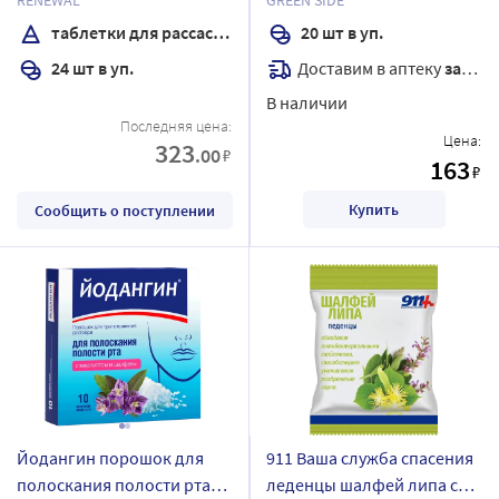
мг
таблетки для рассасывания
20 шт в уп.
Доставим в аптеку
завтра
24 шт в уп.
В наличии
Последняя цена:
Цена:
323
.00
₽
163
₽
Купить
Сообщить о поступлении
Йодангин порошок для
911 Ваша служба спасения
полоскания полости рта
леденцы шалфей липа с