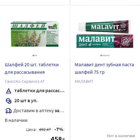
Шалфей 20 шт. таблетки
Малавит дент зубная паста
для рассасывания
шалфей 75 гр
СвиссКо Сервисез АГ
МАЛАВИТ
таблетки для рассасывания
20 шт в уп.
Доставим в аптеку
завтра
В наличии
7
Цена:
492.47
Нет в наличии
458
₽