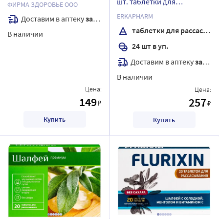
шт. таблетки для
ФИРМА ЗДОРОВЬЕ ООО
рассасывания массой 960
ERKAPHARM
Доставим в аптеку
завтра
мг
таблетки для рассасывания
В наличии
24 шт в уп.
Доставим в аптеку
завтра
В наличии
Цена:
Цена:
149
257
₽
₽
Купить
Купить