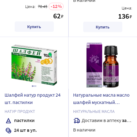
12
Цена:
70.45
Цена:
62
136
₽
₽
Купить
Купить
Шалфей натур продукт 24
Натуральные масла масло
шт. пастилки
шалфей мускатный
эфирное 10 мл
НАТУР ПРОДУКТ
НАТУРАЛЬНЫЕ МАСЛА
Доставим в аптеку
завтра
пастилки
В наличии
24 шт в уп.