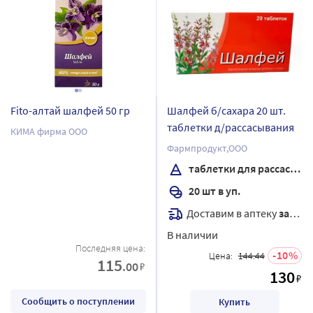
Fito-алтай шалфей 50 гр
Шалфей б/сахара 20 шт.
таблетки д/рассасывания
КИМА фирма ООО
Фармпродукт,ООО
таблетки для рассасывания
20 шт в уп.
Доставим в аптеку
завтра
В наличии
Последняя цена:
10
Цена:
144.44
115
.00
₽
130
₽
Сообщить о поступлении
Купить