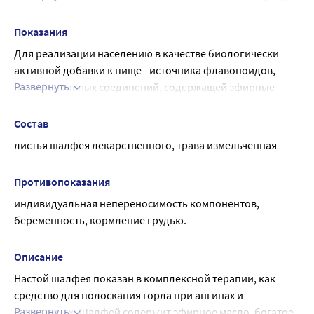
200 мл. Принимать настой взрослым и детям старше 14 
лет по ½ стакана 2 раза в день во время еды. 
Показания
Продолжительность приема - 1 месяц. При 
Для реализации населению в качестве биологически 
необходимости прием можно повторить.
активной добавки к пище - источника флавоноидов, 
Развернуть
полифенольных соединений, содержащей эфирные 
масла.
Перед применением рекомендуется 
Состав
проконсультироваться с врачом.
листья шалфея лекарственного, трава измельченная
Противопоказания
индивидуальная непереносимость компонентов, 
беременность, кормление грудью.
Описание
Настой шалфея показан в комплексной терапии, как 
средство для полоскания горла при ангинах и 
Развернуть
фарингитах. Шалфей содержит эфирное масло, богатое 