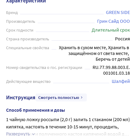
Характеристики
листьев шалфея используется в комплексной терапии (в
виде полоскания) при воспалительных заболеваниях
GREEN SIDE
Бренд
полости рта, глотки, гортани (стоматиты, гингивиты и
Грин Сайд ООО
Производитель
пр.), а также в виде ингаляций при простудных
Длительный срок
Срок годности
заболеваниях. Перед применением рекомендуется
Россия
Страна производитель
проконсультироваться с врачом.
Хранить в сухом месте, Хранить в 
Специальные свойства
защищённом от света месте, 
Беречь от детей
RU.77.99.88.003.Е.
Номер свидетельства о гос. регистрации
001001.03.18
Шалфей
Действующее вещество
Инструкция
Смотреть полностью
Способ применения и дозы
1 чайную ложку россыпи (2,0 г) залить 1 стаканом (200 мл) 
кипятка, настоять в течение 10-15 минут, процедить, 
Развернуть
довести объем полученного настоя кипяченой водой до 