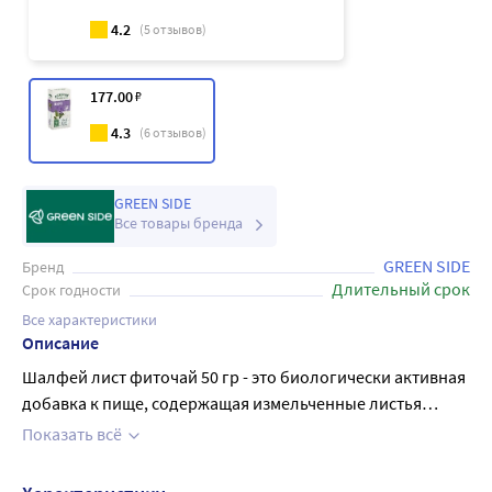
4.2
(
5
отзывов)
177
.00
₽
4.3
(
6
отзывов)
GREEN SIDE
Все товары бренда
GREEN SIDE
Бренд
Длительный срок
Срок годности
Все характеристики
Описание
Шалфей лист фиточай 50 гр - это биологически активная
добавка к пище, содержащая измельченные листья
шалфея. Листья шалфея оказывают
Показать всё
противовоспалительное, вяжущее, антисептическое,
противомикробное, отхаркивающее действие. Настой из