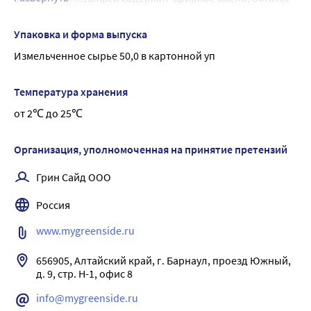
камфарой, цинеолом, пиненами, дубильными 
веществами, и за счет этого оказывает свой лечебный 
Упаковка и форма выпуска
эффект. Также шалфей помогает и при воспалениях 
Измельченное сырье 50,0 в картонной уп
десен и слизистых полости рта - гингивитах, стоматитах. 
В этом случае назначаются полоскания.
Температура хранения
Фармакологическое действие: настой листьев шалфея 
от 2℃ до 25℃
оказывает противомикробное, противовоспалительное 
и вяжущее действие.
Применение: в комплексной терапии воспалительных 
Организация, уполномоченная на принятие претензий
заболеваний полости рта (стоматит, гингивит), глотки 
Грин Сайд ООО
(ангина, фарингит).
Россия
www.mygreenside.ru
656905, Алтайский край, г. Барнаул, проезд Южный, 
д. 9, стр. Н-1, офис 8
info@mygreenside.ru