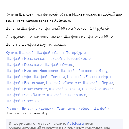
Купить Шалфей лист фиточай 50 гр в Москве можно в удобной для
вас аптеке, сделав заказ на Apteka.ru.
Цена на Шалфей лист фиточай 50 гр в Москве – 177 рублей.
Инструкция по применению для Шалфей лист фиточай 50 гр
Цены на Шалфей в других городах
Купить Шалфей
Шалфей в Санкт-Петербурге
Шалфей в Краснодаре
Шалфей в Новосибирске
Шалфей в Воронеже
Шалфей в Омске
Шалфей в Нижнем Новгороде
Шалфей в Ростове-на-Дону
Шалфей в Уфе
Шалфей в Тюмени
Шалфей в Екатеринбурге
Шалфей в Волгограде
Шалфей в Саратове
Шалфей в Перми
Шалфей в Красноярске
Шалфей в Казани
Шалфей в Самаре
Шалфей в Челябинске
Шалфей в Ставрополе
Шалфей в Ярославле
главная
витамины и добавки
травяные чаи и сборы
шалфей
шалфей лист фиточай 50 гр
Информация о товарах на сайте
Apteka.ru
носит
ознакомительный характер и не заменяет консультацию