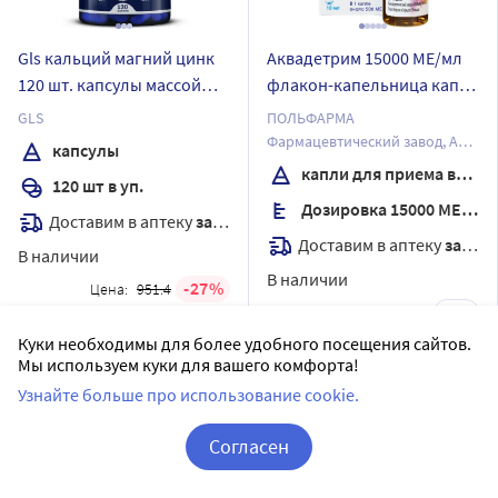
Gls кальций магний цинк
Аквадетрим 15000 МЕ/мл
120 шт. капсулы массой
флакон-капельница капли
750 мг
для приема внутрь 10 мл
GLS
ПОЛЬФАРМА
Фармацевтический завод, АО
капсулы
Отдел Медана в Серадзе
капли для приема внутрь
120 шт в уп.
Дозировка 15000 МЕ/мл
Доставим в аптеку
завтра
Доставим в аптеку
завтра
В наличии
В наличии
27
Цена:
951.4
2
Цена:
244.29
694
.50
₽
239
Куки необходимы для более удобного посещения сайтов.
.40
₽
Купить
Мы используем куки для вашего комфорта!
Купить
Узнайте больше про использование cookie.
Согласен
Корзина
Вход / Регистрация