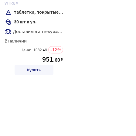
оболочкой массой 1400 мг
VITRUM
30 шт.
таблетки, покрытые оболочкой
30 шт в уп.
Доставим в аптеку
завтра
В наличии
12
Цена:
1082.48
951
.60
₽
Купить