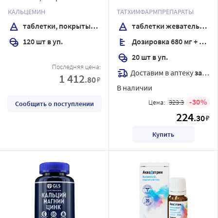
пленочной оболочкой
охлаждающим вкусом
КАЛЬЦЕМИН
ТАТХИМФАРМПРЕПАРАТЫ
таблетки, покрытые пленочной оболочкой
таблетки жевательные
120 шт в уп.
Дозировка 680 мг + 80 мг
20 шт в уп.
Последняя цена:
Доставим в аптеку
завтра
1 412
.80
₽
В наличии
30
Цена:
323.3
Сообщить о поступлении
224
.30
₽
Купить