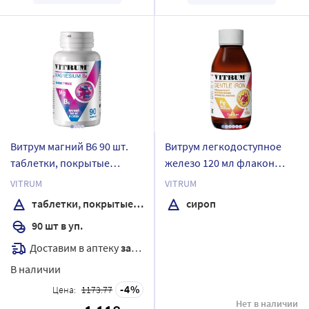
Витрум магний В6 90 шт.
Витрум легкодоступное
таблетки, покрытые
железо 120 мл флакон
оболочкой массой 1200 мг
сироп
VITRUM
VITRUM
таблетки, покрытые оболочкой
сироп
90 шт в уп.
Доставим в аптеку
завтра
В наличии
4
Цена:
1173.77
Нет в наличии