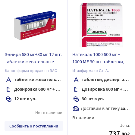
Эннира 680 мг+80 мг 12 шт.
Натекаль 1000 600 мг +
таблетки жевательные
1000 МЕ 30 шт. таблетки,
диспергируемые в
Канонфарма продакшн ЗАО
Италфармако С.п.А.
полости рта
таблетки жевательные
таблетки, диспергируемые в полости рта
Дозировка 680 мг + 80 мг
Дозировка 600 мг + 1000 МЕ
12 шт в уп.
30 шт в уп.
Доставим в аптеку
завтра
Нет в наличии
В наличии
Цена:
Сообщить о поступлении
737
.80
₽