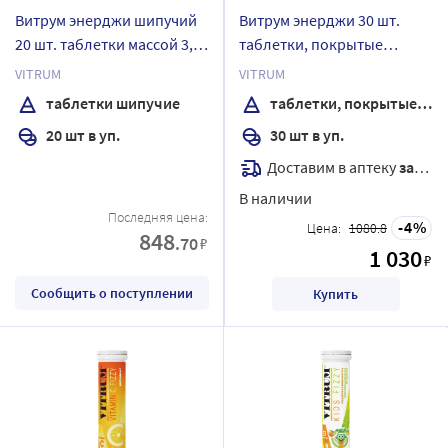
Витрум энерджи шипучий
Витрум энерджи 30 шт.
20 шт. таблетки массой 3,8
таблетки, покрытые
г
оболочкой массой 1400 мг
VITRUM
VITRUM
таблетки шипучие
таблетки, покрытые оболочкой
20 шт в уп.
30 шт в уп.
Доставим в аптеку
завтра
В наличии
Последняя цена:
4
Цена:
1080.8
848
.70
₽
1 030
₽
Сообщить о поступлении
Купить