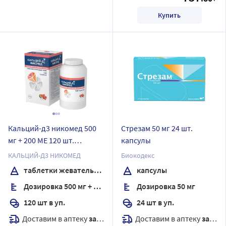
Купить
Кальций-д3 никомед 500
Стрезам 50 мг 24 шт.
мг + 200 МЕ 120 шт.
капсулы
таблетки жевательные
КАЛЬЦИЙ-Д3 НИКОМЕД
Биокодекс
вкус клубника-арбуз
таблетки жевательные
капсулы
Дозировка 500 мг + 200 МЕ
Дозировка 50 мг
120 шт в уп.
24 шт в уп.
Доставим в аптеку
завтра
Доставим в аптеку
завтра