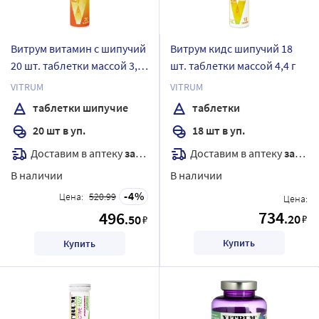
Витрум витамин с шипучий
Витрум кидс шипучий 18
20 шт. таблетки массой 3,8
шт. таблетки массой 4,4 г
г
VITRUM
VITRUM
таблетки шипучие
таблетки
20 шт в уп.
18 шт в уп.
Доставим в аптеку
завтра
Доставим в аптеку
завтра
В наличии
В наличии
4
Цена:
520.99
Цена:
734
496
.20
.50
₽
₽
Купить
Купить