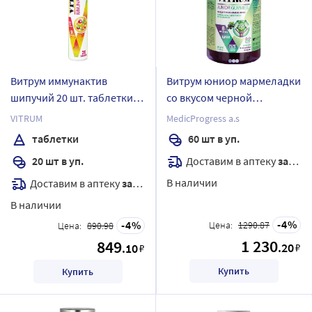
Витрум иммунактив
Витрум юниор мармеладки
шипучий 20 шт. таблетки
со вкусом черной
массой 3,8 г
смородины 60 шт.
VITRUM
MedicProgress a.s
мармеладки жевательные
таблетки
60 шт в уп.
массой 3,5 г
Доставим в аптеку
завтра
20 шт в уп.
В наличии
Доставим в аптеку
завтра
В наличии
4
4
Цена:
1290.87
Цена:
890.98
1 230
849
.20
.10
₽
₽
Купить
Купить