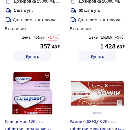
Дозировка 15000 МЕ/мл
Дозировка 10000 МЕ
1 шт в уп.
30 шт в уп.
Доставим в аптеку
завтра
Доставим в аптеку
завтра
В наличии
В наличии
17
5
Цена:
431.67
Цена:
1518.6
357
1 428
.40
.60
₽
₽
Купить
Купить
Кальцемин 120 шт.
Рамни 0,68+0,08 20 шт.
таблетки, покрытые
таблетки жевательные с