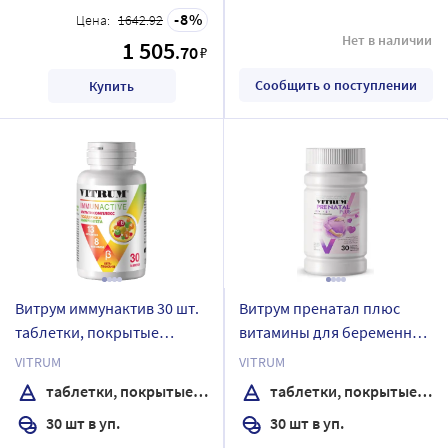
8
Цена:
1642.92
Нет в наличии
1 505
.70
₽
Сообщить о поступлении
Купить
Витрум иммунактив 30 шт.
Витрум пренатал плюс
таблетки, покрытые
витамины для беременных
оболочкой массой 1400 мг
30 шт. таблетки, покрытые
VITRUM
VITRUM
пленочной оболочкой
таблетки, покрытые оболочкой
таблетки, покрытые пленочной оболочкой
30 шт в уп.
30 шт в уп.