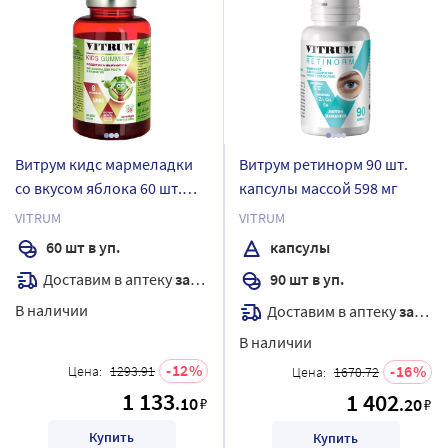
Витрум кидс мармеладки
Витрум ретинорм 90 шт.
со вкусом яблока 60 шт.
капсулы массой 598 мг
мармеладки жевательные
VITRUM
VITRUM
массой 3,5 г
60 шт в уп.
капсулы
Доставим в аптеку
завтра
90 шт в уп.
В наличии
Доставим в аптеку
завтра
В наличии
12
16
Цена:
1293.91
Цена:
1670.72
1 133
1 402
.10
₽
.20
₽
Купить
Купить