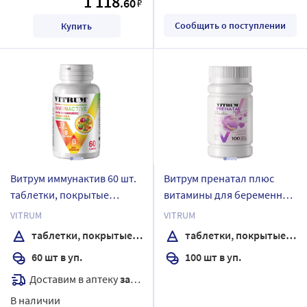
1 118
.60
₽
Сообщить о поступлении
Купить
Витрум иммунактив 60 шт.
Витрум пренатал плюс
таблетки, покрытые
витамины для беременных
оболочкой массой 1400 мг
100 шт. таблетки,
VITRUM
VITRUM
покрытые пленочной
таблетки, покрытые оболочкой
таблетки, покрытые пленочной оболочкой
оболочкой
60 шт в уп.
100 шт в уп.
Доставим в аптеку
завтра
В наличии