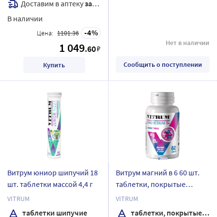
Доставим в аптеку
завтра
В наличии
4
Цена:
1101.36
Нет в наличии
1 049
.60
₽
Сообщить о поступлении
Купить
Витрум юниор шипучий 18
Витрум магний в 6 60 шт.
шт. таблетки массой 4,4 г
таблетки, покрытые
оболочкой массой 1200 мг
VITRUM
VITRUM
таблетки шипучие
таблетки, покрытые оболочкой