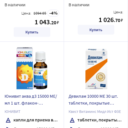
В наличии
В наличии
Цена:
4
Цена:
1094.65
1 026
.70
₽
1 043
.20
₽
Купить
Купить
Юнивит аква д3 15000 МЕ/
Девилам 10000 МЕ 30 шт.
мл 1 шт. флакон-
таблетки, покрытые
капельница капли для
пленочной оболочкой
ЮНИВИТ
Квест Витаминс Мидл Ист ФЗЕ
приема внутрь 20 мл
капли для приема внутрь
таблетки, покрытые пленочной оболочкой