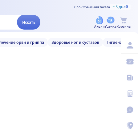
~ 5 дней
Срок хранения заказа
Искать
Акции
Уценка
Корзина
лечение орви и гриппа
Здоровье ног и суставов
Гигиена и уход