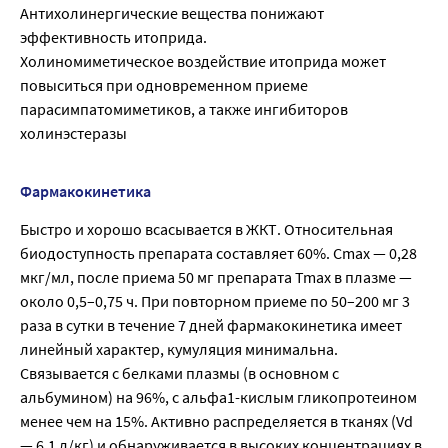
Антихолинергические вещества понижают
эффективность итоприда.
Холиномиметическое воздействие итоприда может
повыситься при одновременном приеме
парасимпатомиметиков, а также ингибиторов
холинэстеразы
Фармакокинетика
Быстро и хорошо всасывается в ЖКТ. Относительная
биодоступность препарата составляет 60%. Cmax — 0,28
мкг/мл, после приема 50 мг препарата Tmax в плазме —
около 0,5–0,75 ч. При повторном приеме по 50–200 мг 3
раза в сутки в течение 7 дней фармакокинетика имеет
линейный характер, кумуляция минимальна.
Связывается с белками плазмы (в основном с
альбумином) на 96%, с альфа1-кислым гликопротеином
менее чем на 15%. Активно распределяется в тканях (Vd
— 6,1 л/кг) и обнаруживается в высоких концентрациях в