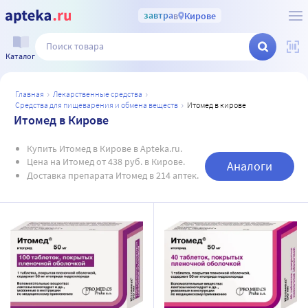
завтра
в
Кирове
Каталог
главная
лекарственные средства
средства для пищеварения и обмена веществ
итомед в кирове
Итомед в Кирове
Купить Итомед в Кирове в Apteka.ru.
Цена на Итомед от 438 руб. в Кирове.
Аналоги
Доставка препарата Итомед в 214 аптек.