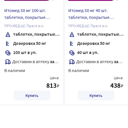
Итомед 50 мг 100 шт.
Итомед 50 мг 40 шт.
таблетки, покрытые
таблетки, покрытые
пленочной оболочкой
пленочной оболочкой
ПРО.МЕД.ЦС Прага а.о.
ПРО.МЕД.ЦС Прага а.о.
таблетки, покрытые пленочной оболочкой
таблетки, покрытые пленочной оболочкой
Дозировка 50 мг
Дозировка 50 мг
100 шт в уп.
40 шт в уп.
Доставим в аптеку
завтра
Доставим в аптеку
завтра
В наличии
В наличии
Цена:
Цена:
813
438
₽
₽
Купить
Купить