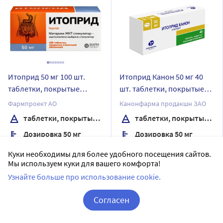
Итоприд 50 мг 100 шт.
Итоприд Канон 50 мг 40
таблетки, покрытые
шт. таблетки, покрытые
пленочной оболочкой
пленочной оболочкой
Фармпроект АО
Канонфарма продакшн ЗАО
таблетки, покрытые пленочной оболочкой
таблетки, покрытые пленочной оболочкой
Дозировка 50 мг
Дозировка 50 мг
100 шт в уп.
40 шт в уп.
Куки необходимы для более удобного посещения сайтов.
Мы используем куки для вашего комфорта!
Доставим в аптеку
завтра
Доставим в аптеку
завтра
Узнайте больше про использование cookie.
В наличии
В наличии
Цена:
14
Цена:
315.12
Согласен
797
₽
271
₽
Корзина
Вход / Регистрация