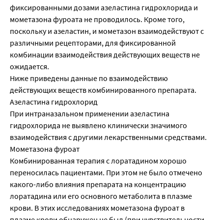
фиксированными дозами азеластина гидрохлорида и
мометазона фуроата не проводилось. Кроме того,
поскольку и азеластин, и мометазон взаимодействуют с
различными рецепторами, для фиксированной
комбинации взаимодействия действующих веществ не
ожидается.
Ниже приведены данные по взаимодействию
действующих веществ комбинированного препарата.
Азеластина гидрохлорид
При интраназальном применении азеластина
гидрохлорида не выявлено клинически значимого
взаимодействия с другими лекарственными средствами.
Мометазона фуроат
Комбинированная терапия с лоратадином хорошо
переносилась пациентами. При этом не было отмечено
какого-либо влияния препарата на концентрацию
лоратадина или его основного метаболита в плазме
крови. В этих исследованиях мометазона фуроат в
плазме крови обнаружен не был (при чувствительности