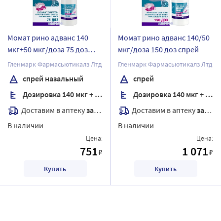
Момат рино адванс 140
Момат рино адванс 140/50
мкг+50 мкг/доза 75 доз
мкг/доза 150 доз спрей
спрей назальный
Гленмарк Фармасьютикалз Лтд
Гленмарк Фармасьютикалз Лтд
спрей назальный
спрей
Дозировка 140 мкг + 50 мкг/доза
Дозировка 140 мкг + 50 мкг/доза
Доставим в аптеку
завтра
Доставим в аптеку
завтра
В наличии
В наличии
Цена:
Цена:
751
1 071
₽
₽
Купить
Купить