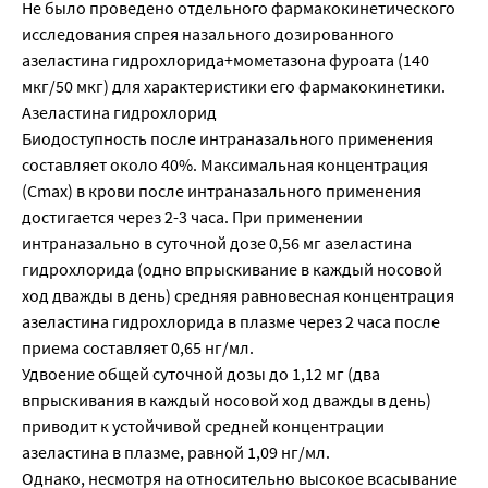
Не было проведено отдельного фармакокинетического
исследования спрея назального дозированного
азеластина гидрохлорида+мометазона фуроата (140
мкг/50 мкг) для характеристики его фармакокинетики.
Азеластина гидрохлорид
Биодоступность после интраназального применения
составляет около 40%. Максимальная концентрация
(Cmax) в крови после интраназального применения
достигается через 2-3 часа. При применении
интраназально в суточной дозе 0,56 мг азеластина
гидрохлорида (одно впрыскивание в каждый носовой
ход дважды в день) средняя равновесная концентрация
азеластина гидрохлорида в плазме через 2 часа после
приема составляет 0,65 нг/мл.
Удвоение общей суточной дозы до 1,12 мг (два
впрыскивания в каждый носовой ход дважды в день)
приводит к устойчивой средней концентрации
азеластина в плазме, равной 1,09 нг/мл.
Однако, несмотря на относительно высокое всасывание