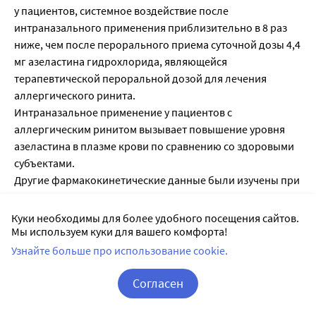
у пациентов, системное воздействие после
интраназального применения приблизительно в 8 раз
ниже, чем после перорального приема суточной дозы 4,4
мг азеластина гидрохлорида, являющейся
терапевтической пероральной дозой для лечения
аллергического ринита.
Интраназальное применение у пациентов с
аллергическим ринитом вызывает повышение уровня
азеластина в плазме крови по сравнению со здоровыми
субъектами.
Другие фармакокинетические данные были изучены при
применении внутрь.
Связь с белками крови 80-90%.
Куки необходимы для более удобного посещения сайтов.
Метаболизируется в печени путем окисления с участием
Мы используем куки для вашего комфорта!
системы цитохрома P450 с образованием активного
Узнайте больше про использование cookie.
метаболита дезметилазеластина. Выводится в основном
почками в виде неактивных метаболитов.
Согласен
Период полувыведения (T1/2) азеластина - около 20
Корзина
Вход / Регистрация
часов, его активного метаболита дезметилазеластина -