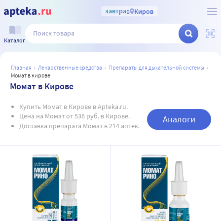
завтра
в
Киров
Каталог
главная
лекарственные средства
препараты для дыхательной системы
момат в кирове
Момат в Кирове
Купить Момат в Кирове в Apteka.ru.
Цена на Момат от 536 руб. в Кирове.
Аналоги
Доставка препарата Момат в 214 аптек.