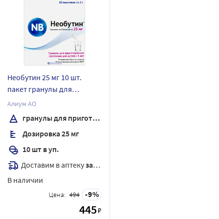
Необутин 25 мг 10 шт.
пакет гранулы для
приготовления суспензии
Алиум АО
для приема внутрь 1 гр
гранулы для приготовления суспензии
Дозировка 25 мг
10 шт в уп.
Доставим в аптеку
завтра
В наличии
9
Цена:
494
445
₽