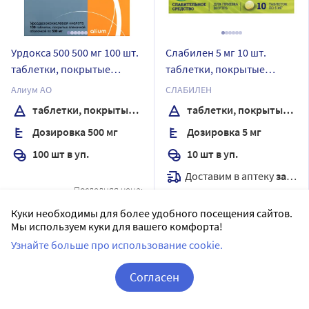
Урдокса 500 500 мг 100 шт.
Слабилен 5 мг 10 шт.
таблетки, покрытые
таблетки, покрытые
пленочной оболочкой
пленочной оболочкой
Алиум АО
СЛАБИЛЕН
таблетки, покрытые пленочной оболочкой
таблетки, покрытые пленочной оболочкой
Дозировка 500 мг
Дозировка 5 мг
100 шт в уп.
10 шт в уп.
Доставим в аптеку
завтра
Последняя цена:
В наличии
3 279
.00
₽
Куки необходимы для более удобного посещения сайтов.
Цена:
Мы используем куки для вашего комфорта!
333
₽
Сообщить о поступлении
Узнайте больше про использование cookie.
Купить
Согласен
Корзина
Вход / Регистрация