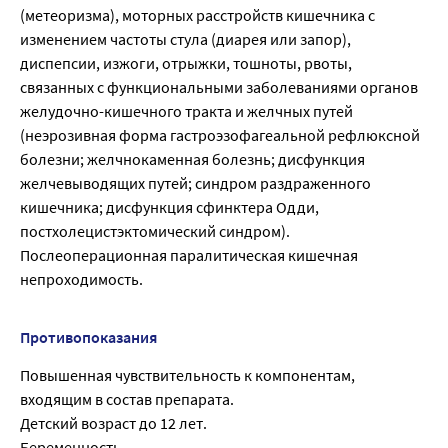
(метеоризма), моторных расстройств кишечника с
изменением частоты стула (диарея или запор),
диспепсии, изжоги, отрыжки, тошноты, рвоты,
связанных с функциональными заболеваниями органов
желудочно-кишечного тракта и желчных путей
(неэрозивная форма гастроэзофагеальной рефлюксной
болезни; желчнокаменная болезнь; дисфункция
желчевыводящих путей; синдром раздраженного
кишечника; дисфункция сфинктера Одди,
постхолецистэктомический синдром).
Послеоперационная паралитическая кишечная
непроходимость.
Противопоказания
Повышенная чувствительность к компонентам,
входящим в состав препарата.
Детский возраст до 12 лет.
Беременность.