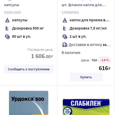
капсулы
шт. флакон капли для
приема внутрь
ОЗОН ООО
СЛАБИЛЕН
капсулы
капли для приема внутрь
Дозировка 500 мг
Дозировка 7,5 мг/мл
60 шт в уп.
2 шт в уп.
Доставим в аптеку
завтра
Последняя цена:
В наличии
1 606
.00
₽
14
Цена:
724
616
₽
Сообщить о поступлении
Купить