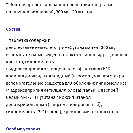
Таблетки пролонгированного действия, покрытые
пленочной оболочкой, 300 мг - 20 шт. в уп.
Состав
1 таблетка содержит:
действующее вещество: тримебутина малеат 300 мг;
вспомогательные вещества: лактозы моногидрат, винная
кислота, гипромеллоза
(гидроксипропилметилцеллюлоза), повидон К30,
кремния диоксид коллоидный (аэросил), магния стеарат.
вспомогательные вещества для оболочки: гипромеллоза
(гидроксипропилметилцеллюлоза), тальк, Опаспрей
белый М-1-7111 [титана диоксид, этанол
денатурированный (спирт метилированный),
гипромеллоза-2910, вода], кремниевый пеногаситель.
Особые условия