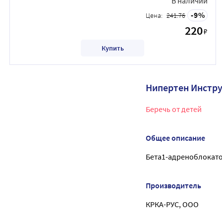
В наличии
9
Цена:
241.76
220
₽
Купить
Нипертен Инстр
Беречь от детей
Общее описание
Бета1-адреноблокат
Производитель
КРКА-РУС, ООО