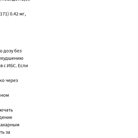
71) 0.42 мг,
 дозу без
 ухудшению
в с ИБС. Если
ко через
нном
лючать
едение
сахарным
ть за