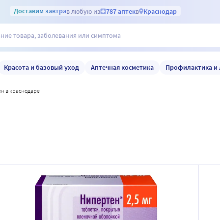
Доставим
завтра
в любую из
787 аптек
в
Краснодар
Красота и базовый уход
Аптечная косметика
Профилактика и 
ен в краснодаре