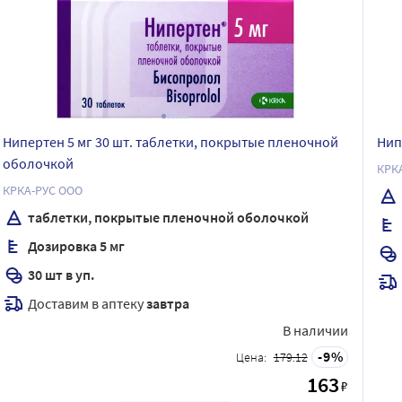
Нипертен 5 мг 30 шт. таблетки, покрытые пленочной
Нип
оболочкой
КРК
КРКА-РУС ООО
таблетки, покрытые пленочной оболочкой
Дозировка 5 мг
30 шт в уп.
Доставим в аптеку
завтра
В наличии
9
Цена:
179.12
163
₽