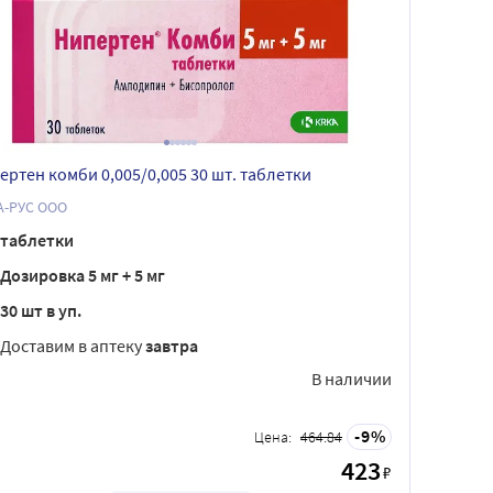
ертен комби 0,005/0,005 30 шт. таблетки
А-РУС ООО
таблетки
Дозировка 5 мг + 5 мг
30 шт в уп.
Доставим в аптеку
завтра
В наличии
9
Цена:
464.84
423
₽