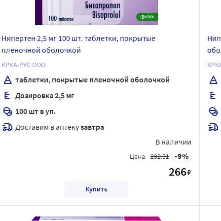
Нипертен 2,5 мг 100 шт. таблетки, покрытые
Нип
пленочной оболочкой
обо
КРКА-РУС ООО
КРК
таблетки, покрытые пленочной оболочкой
Дозировка 2,5 мг
100 шт в уп.
Доставим в аптеку
завтра
В наличии
9
Цена:
292.31
266
₽
Купить