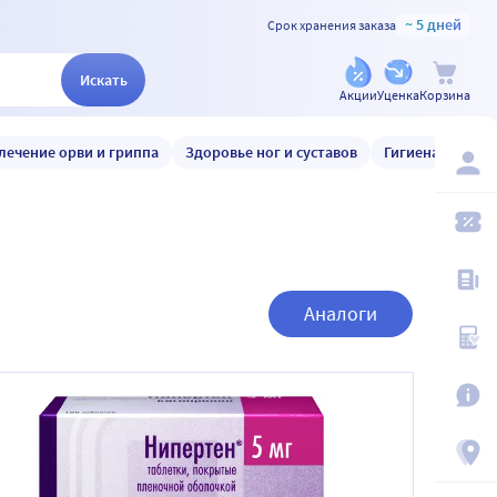
~ 5 дней
Срок хранения заказа
Искать
Акции
Уценка
Корзина
лечение орви и гриппа
Здоровье ног и суставов
Гигиена и уход
Аналоги