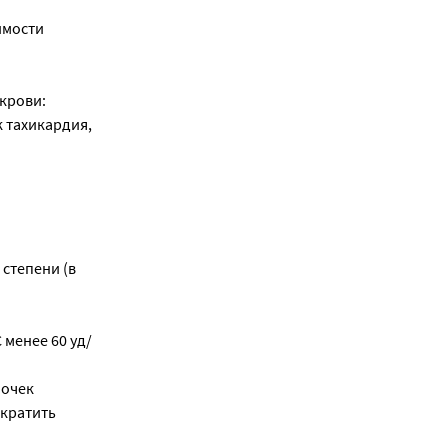
имости
крови:
 тахикардия,
степени (в
менее 60 уд/
почек
екратить