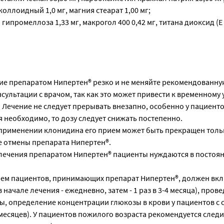
коллоидный 1,0 мг, магния стеарат 1,00 мг;
ипромеллоза 1,33 мг, макрогол 400 0,42 мг, титана диоксид (Е 1
ие препаратом Нипертен® резко и не меняйте рекомендованную
сультации с врачом, так как это может привести к временному
 Лечение не следует прерывать внезапно, особенно у пациенто
 необходимо, то дозу следует снижать постепенно.
рименении клонидина его прием может быть прекращен толь
е отмены препарата Нипертен®.
 лечения препаратом Нипертен® пациенты нуждаются в постоя
ием пациентов, принимающих препарат Нипертен®, должен вк
 начале лечения - ежедневно, затем - 1 раз в 3-4 месяца), пров
, определение концентрации глюкозы в крови у пациентов с 
5 месяцев). У пациентов пожилого возраста рекомендуется следи