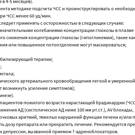
 в 4-5 месяцев).
иента методике подсчета ЧСС и проинструктировать о необход
ри ЧСС менее 60 уд/мин.
следует применять с осторожностью в следующих случаях:
о значительными колебаниями концентрации глюкозы в плазме 
о снижения концентрации глюкозы (гипогликемии), такие как
ия или повышенное потоотделение могут маскироваться;
ибилизирующей терапии;
;
метала;
ического артериального кровообращения легкой и умеренной 
т возникнуть усиление симптомов);
амнезе).
у пациентов пожилого возраста нарастающей брадикардии (ЧСС 
ижения АД (систолическое АД ниже 100 мм рт.ст.), AV блокады,
очковых аритмий, тяжелых нарушений функции печени и/или 
ь дозу препарата или прекратить лечение. Рекомендуется пр
и депрессии, вызванной приемом ?-адреноблокаторов.