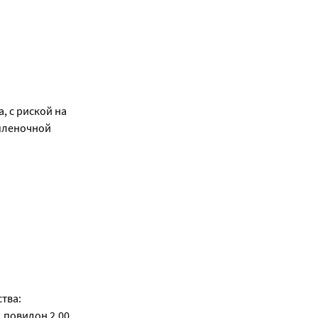
, с риской на
 пленочной
тва:
 повидон 2,00