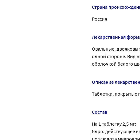
Страна происхожден
Россия
Лекарственная форм
Овальные, двояковып
одной стороне. Вид н
оболочкой белого цв
Описание лекарстве
Таблетки, покрытые пл
Состав
На 1 таблетку 2,5 мг:
Ядро: действующее в
целлюлоза микрокрист