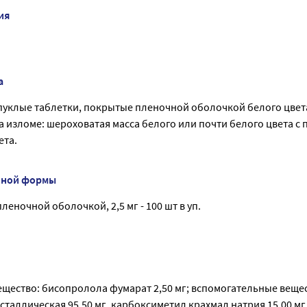
ия
а
уклые таблетки, покрытые пленочной оболочкой белого цвета
а изломе: шероховатая масса белого или почти белого цвета с
ета.
нной формы
еночной оболочкой, 2,5 мг - 100 шт в уп.
ещество: бисопролола фумарат 2,50 мг; вспомогательные вещес
аллическая 95,50 мг, карбоксиметил крахмал натрия 15,00 мг,