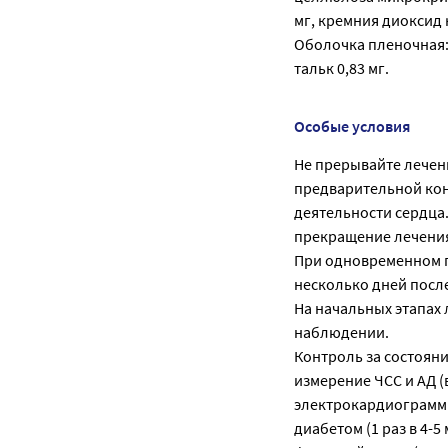
мг, кремния диоксид 
Оболочка пленочная: г
тальк 0,83 мг.
Особые условия
Не прерывайте лечен
предварительной кон
деятельности сердца.
прекращение лечения
При одновременном п
несколько дней посл
На начальных этапах
наблюдении.
Контроль за состоян
измерение ЧСС и АД (в
электрокардиограммы
диабетом (1 раз в 4-