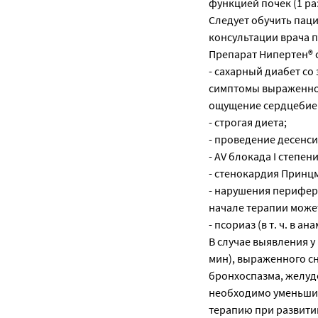
функцией почек (1 раз
Следует обучить пац
консультации врача п
Препарат Нипертен® 
- сахарный диабет с
симптомы выраженног
ощущение сердцебиен
- строгая диета;
- проведение десенс
- AV блокада I степени
- стенокардия Принц
- нарушения перифер
начале терапии може
- псориаз (в т. ч. в ан
В случае выявления 
мин), выраженного сн
бронхоспазма, желуд
необходимо уменьшит
терапию при развити