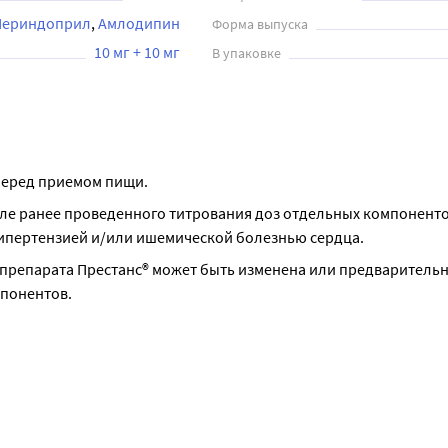
Периндоприл
Амлодипин
Форма выпуска
10 мг + 10 мг
В упаковке
 перед приемом пищи.
ле ранее проведенного титрования доз отдельных компонентов
ипертензией и/или ишемической болезнью сердца.
 препарата Престанс® может быть изменена или предварительн
понентов.