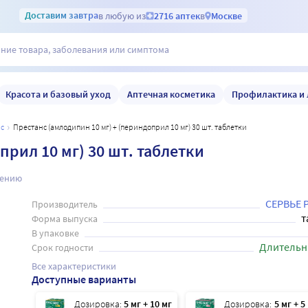
Доставим
завтра
в любую из
2716 аптек
в
Москве
Красота и базовый уход
Аптечная косметика
Профилактика и 
нс
Престанс (амлодипин 10 мг) + (периндоприл 10 мг) 30 шт. таблетки
прил 10 мг) 30 шт. таблетки
нению
СЕРВЬЕ 
Производитель
т
Форма выпуска
В упаковке
Длительн
Срок годности
Все характеристики
Доступные варианты
Дозировка:
5 мг + 10 мг
Дозировка:
5 мг + 5