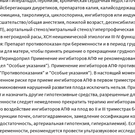
чный гиперальдостеронизм, хроническая сердечная недостаточ
ийсберегающих диуретиков, препаратов калия, калийсодержа
ромицина, такролимуса, циклоспорина, ингибиторов или инду
мсшательство/общая анестезия, пожилой возраст, десенсибил
НП), аортальный стеноз/митральный стеноз/гипертрофическая
в негроидной расы, ХСН неишемической этиологии III-IV функ
я: Препарат противопоказан при беременности и в период гру
и для матери, чтобы принять решение о прекращении грудног
ь Периндоприл Применение ингибиторов АПФ не рекомендован
дел "Особые указания"). Применение ингибиторов АПФ против
 "Противопоказания" и "Особые указания"). В настоящий момен
енном риске при приеме ингибиторов АПФ в первом триместр
никновения нарушений развития плода исключить нельзя. Пр
 и назначить другие гипотензивные средства, разрешенные д
енности следует немедленно прекратить терапию ингибиторам
о воздействие ингибиторов АПФ на плод во II и III триместрах
функции почек, олигогидрамнион, замедление оссификации ко
достаточность, артериальная гипотензия, гиперкалиемия). Ес
 беременности, рекомендуется провести ультразвуковое исслед