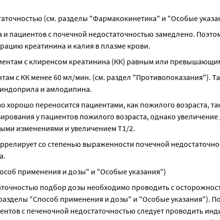
аточностью (см. разделы "Фармакокинетика" и "Особые указа
и пациентов с почечной недостаточностью замедлено. Поэтому
ацию креатинина и калия в плазме крови.
иентам с клиренсом креатинина (КК) равным или превышающим
м с КК менее 60 мл/мин. (см. раздел "Противопоказания"). Та
риндоприла и амлодипина.
 хорошо переносится пациентами, как пожилого возраста, так
ирования у пациентов пожилого возраста, однако увеличение 
ными изменениями и увеличением Т1/2.
ррелирует со степенью выраженности почечной недостаточнос
а.
особ применения и дозы" и "Особые указания")
аточностью подбор дозы необходимо проводить с осторожност
 разделы "Способ применения и дозы" и "Особые указания"). По
нтов с печеночной недостаточностью следует проводить инди