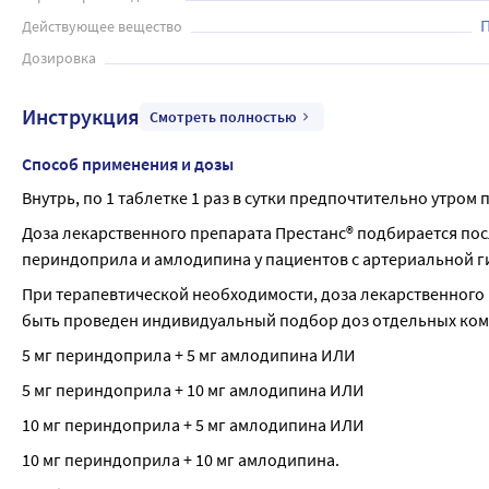
Действующее вещество
Дозировка
Инструкция
Смотреть полностью
Способ применения и дозы
Внутрь, по 1 таблетке 1 раз в сутки предпочтительно утром
Доза лекарственного препарата Престанс® подбирается пос
периндоприла и амлодипина у пациентов с артериальной г
При терапевтической необходимости, доза лекарственного
быть проведен индивидуальный подбор доз отдельных ком
5 мг периндоприла + 5 мг амлодипина ИЛИ
5 мг периндоприла + 10 мг амлодипина ИЛИ
10 мг периндоприла + 5 мг амлодипина ИЛИ
10 мг периндоприла + 10 мг амлодипина.