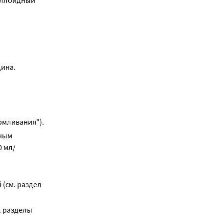
оллоидный 
ина.
рмливания").
рным
0 мл/
 (см. раздел
. разделы