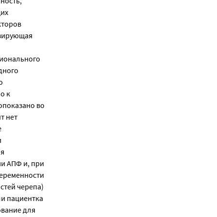
ность,
щих
кторов
изирующая
ционального
дного
о
о к
опоказано во
т нет
е
и
ля
и АПФ и, при
 беременности
стей черепа)
ли пациентка
ование для