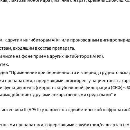
ая, лактозы моногидрат, магния стеарат, кремния диоксид к
м, к другим ингибиторам АПФ или производным дигидропирид
твам, входящим в состав препарата.
ом числе на фоне приема других ингибиторов АПФ).
тек.
здел "Применение при беременности и в период грудного вска
и препаратами, содержащими алискирен, у пациентов с саха
функции почек (скорость клубочковой фильтрации (СКФ) < 6
Взаимодействие с другими лекарственными средствами" и
отензина II (АРА II) у пациентов с диабетической нефропатией
нными препаратами, содержащими сакубитрил/валсартан (см