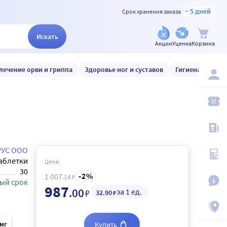
~ 5 дней
Срок хранения заказа
Искать
Акции
Уценка
Корзина
лечение орви и гриппа
Здоровье ног и суставов
Гигиена и уход
РУС ООО
аблетки
Цена:
30
2
1 007
.14
₽
ый срок
987
.00
за 1 ед.
₽
32
.90
₽
 мг
Купить