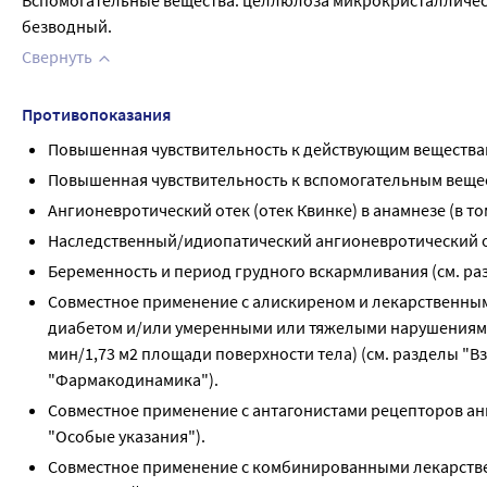
Вспомогательные вещества: целлюлоза микрокристаллическ
безводный.
Свернуть
Противопоказания
Повышенная чувствительность к действующим вещества
Повышенная чувствительность к вспомогательным вещес
Ангионевротический отек (отек Квинке) в анамнезе (в т
Наследственный/идиопатический ангионевротический о
Беременность и период грудного вскармливания (см. ра
Совместное применение с алискиреном и лекарственным
диабетом и/или умеренными или тяжелыми нарушениями 
мин/1,73 м2 площади поверхности тела) (см. разделы "
"Фармакодинамика").
Совместное применение с антагонистами рецепторов анги
"Особые указания").
Совместное применение с комбинированными лекарстве