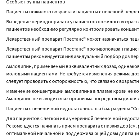
Особые группы пациентов
Пациенты пожилого возраста и пациенты с почечной недост
Выведение периндоприлата у пациентов пожилого возраста 
пациентов необходимо регулярно контролировать концентр
Лекарственный препарат Престанс® может назначаться пац
Лекарственный препарат Престанс® противопоказан пациента
пациентам рекомендуется индивидуальный подбор доз пе
Амлодипин, применяемый в эквивалентных дозах, одинаково
молодыми пациентами. Не требуется изменения режима доз
следует проводить с осторожностью, что связано с возраст
Изменение концентрации амлодипина в плазме крови не ко
Амлодипин не выводится из организма посредством диализ
Пациенты с печеночной недостаточностью (см. разделы "Сп
Для пациентов с легкой или умеренной печеночной недост
Рекомендуется начинать прием препарата с низких доз (см.
оптимальной начальной и поддерживающей дозы для пацие