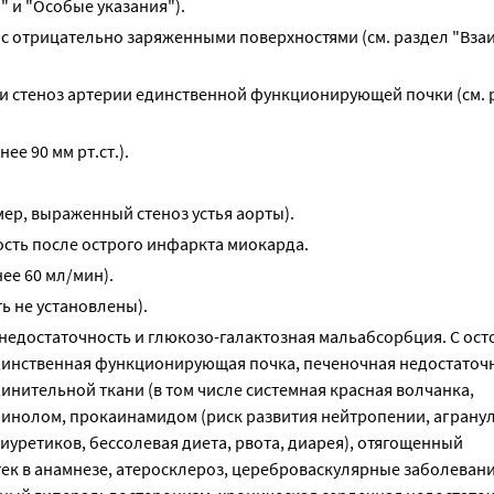
 и "Особые указания").
 с отрицательно заряженными поверхностями (см. раздел "Вз
и стеноз артерии единственной функционирующей почки (см. 
е 90 мм рт.ст.).
ер, выраженный стеноз устья аорты).
сть после острого инфаркта миокарда.
ее 60 мл/мин).
ь не установлены).
 недостаточность и глюкозо-галактозная мальабсорбция. С ос
единственная функционирующая почка, печеночная недостаточ
инительной ткани (в том числе системная красная волчанка,
инолом, прокаинамидом (риск развития нейтропении, агранул
уретиков, бессолевая диета, рвота, диарея), отягощенный
ек в анамнезе, атеросклероз, цереброваскулярные заболевани