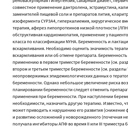
реноваскулярная гипертензия, сахарный диабет, перви
совместное применение дантролена, эстрамустина, кал
заменителей пищевой соли и препаратов лития, кларит
изофермента CYP3A4, гиперкалиемия, хирургическое в
терапия, аферез липопротеинов низкой плотности (ЛП
обструктивная кардиомиопатия, применение у пациенто
класса по классификации NYHA. Беременность и лактаци
вскармливания. Необходимо оценить значимость терапи
вскармливания или об отмене препарата. Беременност
применению в первом триместре беременности (см. раз
втором и третьем триместре беременности (см. разделы
неопровержимых эпидемиологических данных о тератог
беременности. Однако небольшое увеличение риска воз
планировании беременности следует отменить препарат
применения при беременности. При наступлении берем
необходимости, назначить другую терапию. Известно, чт
может приводить к нарушению его развития (снижение 
и развитию осложнений у новорожденного (почечная не
получала ингибиторы АПФ во время II или III триместра