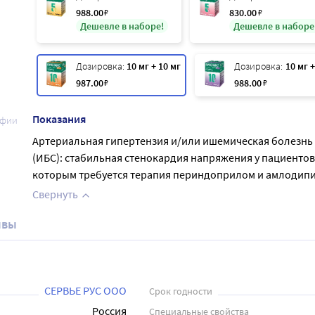
988
.00
₽
830
.00
₽
Дешевле в наборе!
Дешевле в наборе
Дозировка:
10 мг + 10 мг
Дозировка:
10 мг +
987
.00
₽
988
.00
₽
Показания
афии
Артериальная гипертензия и/или ишемическая болезнь
(ИБС): стабильная стенокардия напряжения у пациентов
которым требуется терапия периндоприлом и амлодип
Свернуть
ывы
СЕРВЬЕ РУС ООО
Срок годности
Россия
Специальные свойства