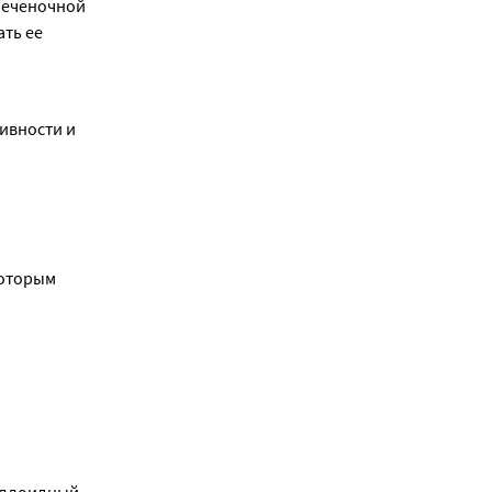
еченочной 
ть ее 
ивности и 
оторым 