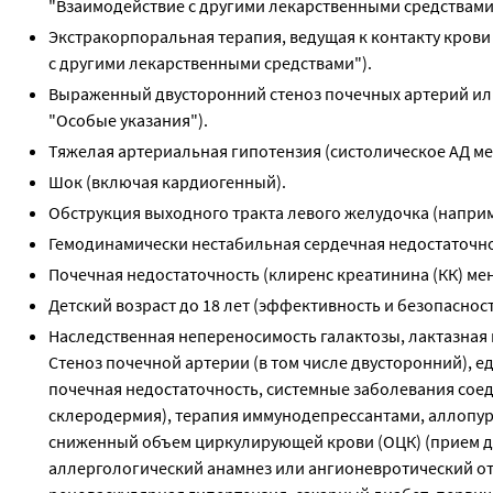
"Взаимодействие с другими лекарственными средствами"
Экстракорпоральная терапия, ведущая к контакту крови
с другими лекарственными средствами").
Выраженный двусторонний стеноз почечных артерий ил
"Особые указания").
Тяжелая артериальная гипотензия (систолическое АД мене
Шок (включая кардиогенный).
Обструкция выходного тракта левого желудочка (наприм
Гемодинамически нестабильная сердечная недостаточно
Почечная недостаточность (клиренс креатинина (КК) мен
Детский возраст до 18 лет (эффективность и безопасност
Наследственная непереносимость галактозы, лактазная
Стеноз почечной артерии (в том числе двусторонний), 
почечная недостаточность, системные заболевания соед
склеродермия), терапия иммунодепрессантами, аллопур
сниженный объем циркулирующей крови (ОЦК) (прием ди
аллергологический анамнез или ангионевротический от