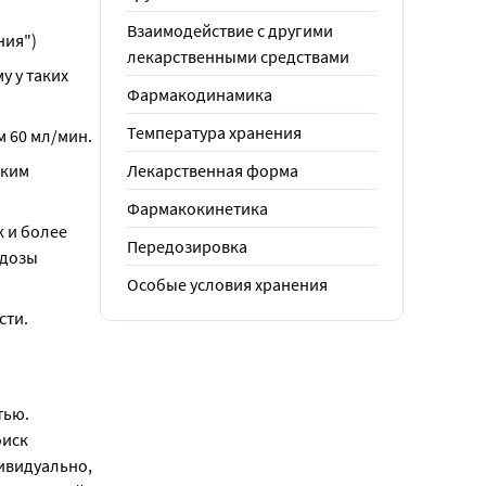
Взаимодействие с другими
ния")
лекарственными средствами
 у таких 
Фармакодинамика
Температура хранения
 60 мл/мин.
ким 
Лекарственная форма
Фармакокинетика
 и более 
Передозировка
дозы 
Особые условия хранения
ти. 
ью. 
иск 
видуально, 