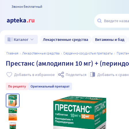
Звонок бесплатный
Лекарственные средства
Витамины и бад
Каталог
главная
лекарственные средства
сердечно-сосудистые препараты
преста
Престанс (амлодипин 10 мг) + (периндо
Добавить в избранное
Поделиться
Добавить к срав
По рецепту
Оригинальный препарат