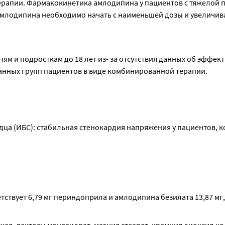
рапии. Фармакокинетика амлодипина у пациентов с тяжелой п
амлодипина необходимо начать с наименьшей дозы и увеличива
ям и подросткам до 18 лет из- за отсутствия данных об эффект
анных групп пациентов в виде комбинированной терапии.
ца (ИБС): стабильная стенокардия напряжения у пациентов, к
ствует 6,79 мг периндоприла и амлодипина безилата 13,87 мг, 