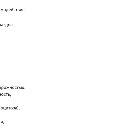
аимодействие
раздел
торожностью:
ность,
оцитоза),
я,