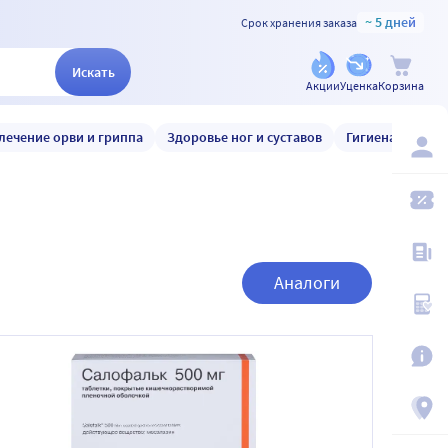
~ 5 дней
Срок хранения заказа
Искать
Акции
Уценка
Корзина
лечение орви и гриппа
Здоровье ног и суставов
Гигиена и уход
Аналоги