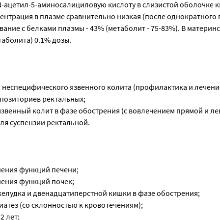
N-ацетил-5-аминосалициловую кислоту в слизистой оболочке к
центрация в плазме сравнительно низкая (после однократного 
зывание с белками плазмы - 43% (метаболит - 75-83%). В матери
таболита) 0.1% дозы.
неспецифического язвенного колита (профилактика и лечени
ппозиториев ректальных;
звенный колит в фазе обострения (с вовлечением прямой и ле
ля суспензии ректальной.
ения функций печени;
ения функций почек;
желудка и двенадцатиперстной кишки в фазе обострения;
атез (со склонностью к кровотечениям);
2 лет;