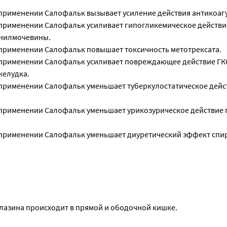
рименении Салофальк вызывает усиление действия антикоаг
применении Салофальк усиливает гипогликемическое действи
нилмочевины.
рименении Салофальк повышает токсичность метотрексата.
применении Салофальк усиливает повреждающее действие ГК
желудка.
рименении Салофальк уменьшает туберкулостатическое дейс
применении Салофальк уменьшает урикозурическое действие
применении Салофальк уменьшает диуретический эффект спи
азина происходит в прямой и ободочной кишке.