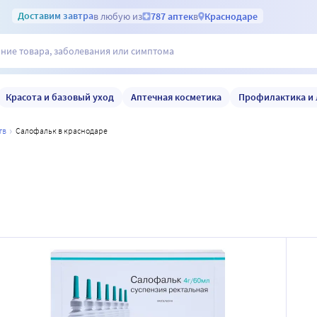
Доставим
завтра
в любую из
787 аптек
в
Краснодаре
Красота и базовый уход
Аптечная косметика
Профилактика и 
тв
салофальк в краснодаре