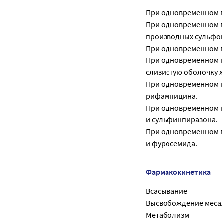
При одновременном п
При одновременном 
производных сульфо
При одновременном п
При одновременном 
слизистую оболочку 
При одновременном п
рифампицина.
При одновременном 
и сульфинпиразона.
При одновременном 
и фуросемида.
Фармакокинетика
Всасывание
Высвобождение месал
Метаболизм