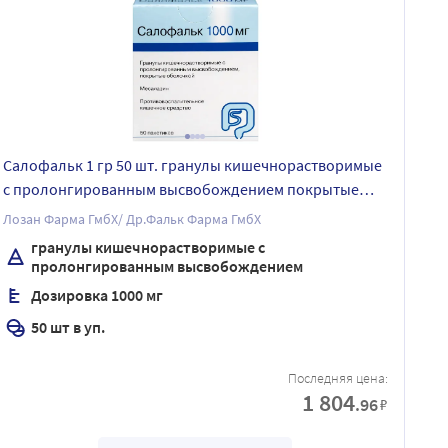
Салофальк 1 гр 50 шт. гранулы кишечнорастворимые
с пролонгированным высвобождением покрытые
пленочной оболочкой
Лозан Фарма ГмбХ/ Др.Фальк Фарма ГмбХ
гранулы кишечнорастворимые с
пролонгированным высвобождением
Дозировка 1000 мг
50 шт в уп.
Последняя цена:
1 804
.96
₽