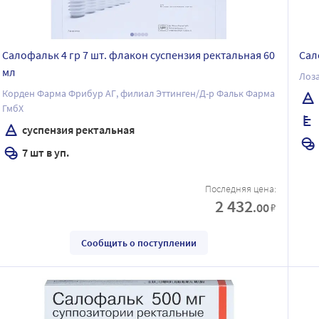
Салофальк 4 гр 7 шт. флакон суспензия ректальная 60
Сал
мл
Лоза
Корден Фарма Фрибур АГ, филиал Эттинген/Д-р Фальк Фарма
ГмбХ
суспензия ректальная
7 шт в уп.
Последняя цена:
2 432
.00
₽
Сообщить о поступлении