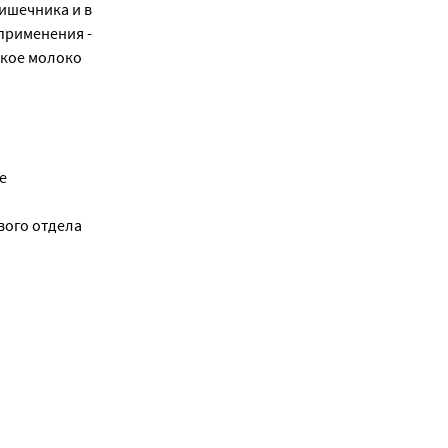
ишечника и в
применения -
нское молоко
е
вого отдела