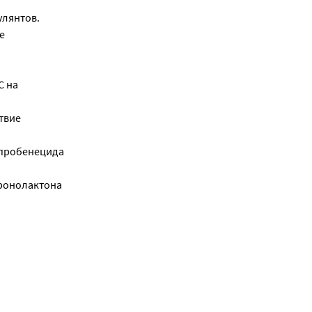
улянтов.
е
С на
твие
 пробенецида
ронолактона