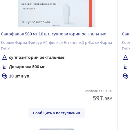
Салофальк 500 мг 10 шт. суппозитории ректальные
Сал
Корден Фарма Фрибур АГ, филиал Эттинген/Д-р Фальк Фарма
Корд
ГмбХ
Гмб
суппозитории ректальные
Дозировка 500 мг
10 шт в уп.
Последняя цена:
597
.95
₽
Сообщить о поступлении