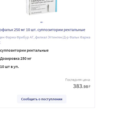
офальк 250 мг 10 шт. суппозитории ректальные
ен Фарма Фрибур АГ, филиал Эттинген/Д-р Фальк Фарма
Х
суппозитории ректальные
Дозировка 250 мг
10 шт в уп.
Последняя цена:
383
.98
₽
Сообщить о поступлении