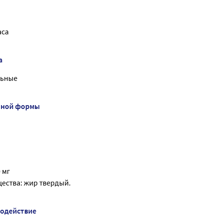
аса
а
льные
нной формы
 мг
ества: жир твердый.
модействие