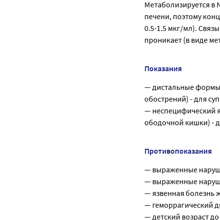
Метаболизируется в 
печени, поэтому кон
0.5-1.5 мкг/мл). Свя
проникает (в виде ме
Показания
— дистальные формы 
обострений) - для су
— неспецифический я
ободочной кишки) - д
Противопоказания
— выраженные наруш
— выраженные наруш
— язвенная болезнь 
— геморрагический ди
— детский возраст до 